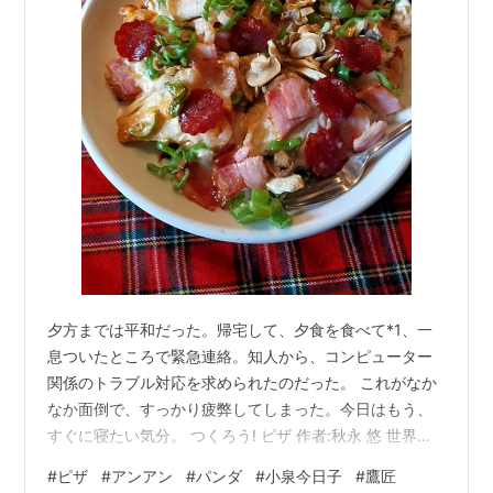
夕方までは平和だった。帰宅して、夕食を食べて*1、一
息ついたところで緊急連絡。知人から、コンピューター
関係のトラブル対応を求められたのだった。 これがなか
なか面倒で、すっかり疲弊してしまった。今日はもう、
すぐに寝たい気分。 つくろう! ピザ 作者:秋永 悠 世界文
化社 Amazon というわけで、平和だった昼間に食べたピ
#
ピザ
#
アンアン
#
パンダ
#
小泉今日子
#
鷹匠
ザについて書きたい。 昼過ぎに静岡市の中心街に行く用