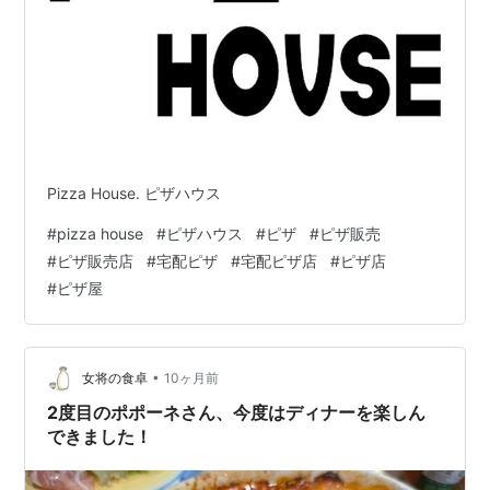
Pizza House. ピザハウス
#
pizza house
#
ピザハウス
#
ピザ
#
ピザ販売
#
ピザ販売店
#
宅配ピザ
#
宅配ピザ店
#
ピザ店
#
ピザ屋
•
女将の食卓
10ヶ月前
2度目のポポーネさん、今度はディナーを楽しん
できました！