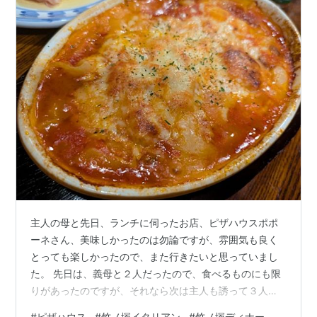
主人の母と先日、ランチに伺ったお店、ピザハウスポポ
ーネさん、美味しかったのは勿論ですが、雰囲気も良く
とっても楽しかったので、また行きたいと思っていまし
た。 先日は、義母と２人だったので、食べるものにも限
りがあったのですが、それなら次は主人も誘って３人で
行こう、そうしたら、もっといろいろ食べられるし、と
#
ピザハウス
#
竹ノ塚イタリアン
#
竹ノ塚ディナー