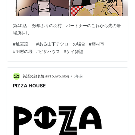
第40話： 数年ぶりの羽村、パートナーのこれから先の居
場所探し
#
敏宮凌一
#
ある山下テツローの場合
#
羽村市
#
羽村の堰
#
ピザハウス
#
ゲイ雑誌
•
英語の顔表情.airabuwo.blog
5年前
PIZZA HOUSE