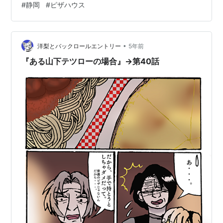
#
静岡
#
ピザハウス
事があった。遅めの昼食をどこで食べるか…としばし悩
む。ちょっと大変なことが続いていたので、がつんと"強
め"のものを食べたい。そう考えながら13:30過ぎの新静
岡駅周辺を歩いていた時に「そうだアンアンだ」と天啓
•
洋梨とバックロールエントリー
5年前
があった。 アンア…
『ある山下テツローの場合』→第40話