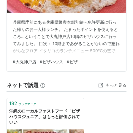
兵庫県庁前にある兵庫県警察本部別館へ免許更新に行っ
た帰りのお一人様ランチ。 たまったポイントを使えると
ころ…ということで大丸神戸店10階のピザハウスに行っ
てみました。 目次： 10階まであがることがないので忘れ
がちなフロア イタリコのランチメニュー 500℃の窯で焼
き上げた本格ピッツァ 生パスタ（淡路麺業生パスタ使
#
大丸神戸店
#
ピザハウス
#
ピザ
用） アラカルト ピザハウスというからにはピザをいただ
かなければね！ ランチタイムでもお客さんは3組 デパー
トの中のレストランでランチをいただく、という概念が
ネットで話題
もっと見る
ないから… 20年ぐらい前に、大丸ミュージアムに行った
帰りに群愛飯店で食べて帰ったのが最初で最後かな？ 10
階まであがることが…
192
ブックマーク
沖縄のローカルファストフード「ピザ
ハウスジュニア」はもっと評価されて
いい