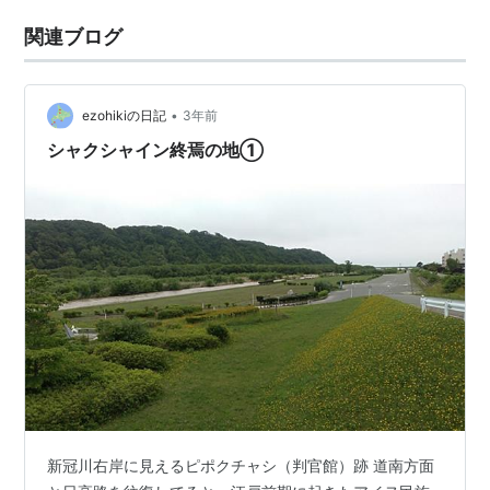
関連ブログ
•
ezohikiの日記
3年前
シャクシャイン終焉の地①
新冠川右岸に見えるピポクチャシ（判官館）跡 道南方面