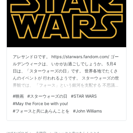
アレサンドロです。 https://starwars.fandom.com/ ゴー
ルデンウィークは、 いかがお過ごしでしょうか。 5月4
日は、「スターウォーズの日」です。 世界各地でたくさ
んのイベントが 行われるようです。 スターウォーズの世
界観では、 「フォース」という銀河を支配する 不思議な
力の使われています。 ・May the Force be with you!
#
映画
#
スターウォーズの日
#
STAR WARS
（フォースと共にあらんことを） このセリフは、映画の
#
May the Force be with you!
重要なシーンでたびたび使われています。 英文法の話に
#
フォースと共にあらんことを
#
John Williams
なりますが、文頭の May は、「祈願のmay」といって、
「～でありますように」と、願い事をするときの表現に
用いられます。 …