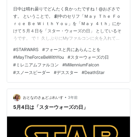
日中は晴れ曇りでどんたく良かったですね！@おざさで
す。 ということで。 劇中のセリフ「Ｍａｙ Ｔｈｅ Ｆｏ
ｒｃｅ Ｂｅ Ｗｉｔｈ Ｙｏｕ」を「Ｍａｙ ４ｔｈ」にか
けて５月４日を「スター・ウォーズの日」 としているそ
うです。 で！ 久しぶりにMyファルコンに火を入れてみ
た。 ソロ「俺のせいじゃない！」 にはなりませんでちゃ
#
STARWARS
#
フォースと共にあらんことを
んとエンジン（点灯）掛かりました（笑） 斜め上から パ
#
MayTheForceBeWithYou
#
スターウォーズの日
ラボラの後ろから 斜め下から（排気の色は実際には白で
#
ミレニアムファルコン
#
MillenniumFalcon
す） スノースピーダー・デススターは壊れやすいので無
#
スノースピーダー
#
デススター
#
DeathStar
点灯（手抜きｗ） スターウォーズ、フォースと共にあら
んことを！ 【送料無料】ホビー 模型車 車 レーシングカ
ー ビルドミ…
•
おとなのさぁどぷれいす
3年前
5月4日は「スターウォーズの日」