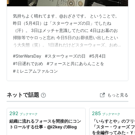
気持ちよく晴れてます、@おざさです。 ということで。
昨日（5月4日）は「スターウォーズの日」でしたね
（汗）。 3日はメッチャ意識してたのに 4日はお墓のお
掃除等でケロっと忘れ 今日5日のお昼頃思い出したとい
う大失態（笑）。 1日遅れだけどスターウォーズ、おめ！
なんか毎回その日に祝うのを忘れてるみたい（笑）
#
SterWarsDay
#
スターウォーズの日
#
5月4日
BANDAI SPIRITS(バンダイスピリッツ) スターウォーズ
#
1日遅れでおめ
#
フォースと共にあらんことを
ビークルモデル 006 ミレニアムファルコン 色分け済みプ
#
ミレニアムファルコン
ラモデル(新パッケージ版)価格: 3614 円楽天で詳細を見
る 【デアゴスティーニ公式ストア】スターウォーズ ミレ
ニアムファルコン 全号キット 映画撮影用模型 大…
ネットで話題
もっと見る
292
285
ブックマーク
ブックマーク
組織に流れるフォースを間接的にコン
「いらすとや」のフリ
トロールする仕事 - @i2key のBlog
「スター・ウォーズ 
を全編作ってみた - 