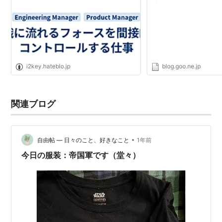
村
i2key.hateblo.jp
blog.goo.ne.jp
関連ブログ
•
自由帖 ― 日々のこと、好きなこと
1年前
今日の服装：帝国軍です（堂々）