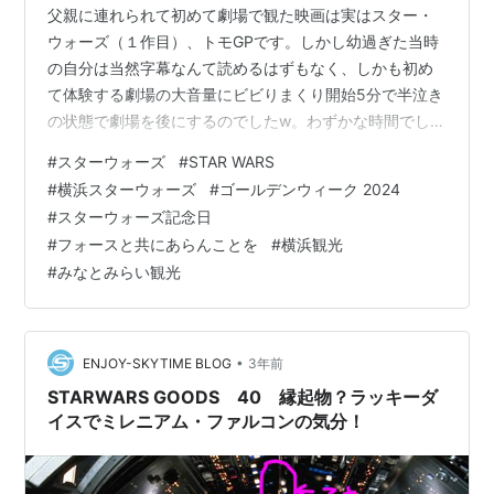
父親に連れられて初めて劇場で観た映画は実はスター・
ウォーズ（１作目）、トモGPです。しかし幼過ぎた当時
の自分は当然字幕なんて読めるはずもなく、しかも初め
て体験する劇場の大音量にビビりまくり開始5分で半泣き
の状態で劇場を後にするのでしたw。わずかな時間でした
がこの時スクリーンいっぱいに映し出されていたダース
#
スターウォーズ
#
STAR WARS
ベイダーとストームトルーパーの姿はいまでも鮮烈に脳
#
横浜スターウォーズ
#
ゴールデンウィーク 2024
裏に焼きついています。果たしてこの体験があったから
#
スターウォーズ記念日
なのかは謎ですが現在自分はスター・ウォーズが大好
#
フォースと共にあらんことを
#
横浜観光
き、そしてそんな大好きなスター・ウォーズがなんと
#
みなとみらい観光
2024のGWに横浜とコラボイベントを行うという情報を
キャッチしましたので早速調べてみました。 S…
•
ENJOY-SKYTIME BLOG
3年前
STARWARS GOODS 40 縁起物？ラッキーダ
イスでミレニアム・ファルコンの気分！