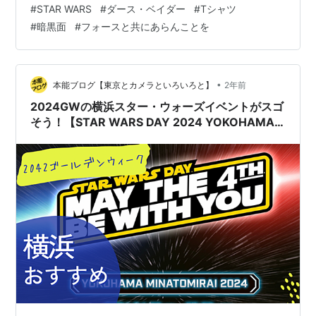
#
STAR WARS
#
ダース・ベイダー
#
Tシャツ
ン。 ダースベイダー卿 若者たちはほぼスルー。まぁ、最
#
暗黒面
#
フォースと共にあらんことを
近のZ世代には響かないかもしれない。でもね、比較的年
配の方々（わたし的には同世代前後と思しき皆様）から
は、なかなかの反応が。 「おっ！ダース・ベイダー！」
「スターウォーズ、お好きなんですか？」 「おお〜、ダ
•
本能ブログ【東京とカメラといろいろと】
2年前
ークサイドですね（笑）」 いや〜…
2024GWの横浜スター・ウォーズイベントがスゴ
そう！【STAR WARS DAY 2024 YOKOHAMA
MINATOMIRAI】【みなとみらい】