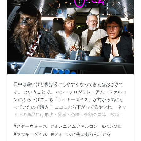
日中は暑いけど夜は過ごしやすくなってきた@おざさで
す。 ということで。 ハン・ソロがミレニアム・ファルコ
ンにぶら下げている「ラッキーダイス」が前から気にな
っていたので購入！ ココにぶら下がってるヤツね。 ネッ
ト上の商品には形状・質感・色味・金額の差等、数種類
あるようですが、数千円も出したくないので一か八か送
#
スターウォーズ
#
ミレニアムファルコン
#
ハンソロ
料無料の1,500円のヤツを購入してみた。 劇中ではサイ
#
ラッキーダイス
#
フォースと共にあらんことを
コロの目のタイプも存在するらしいですね。 ま、こっち