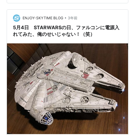
の方が宇宙感があるのでいいかな（笑）。 で！ 購入に進
んでいくと、ポイントが貯まっててなんと0円で購入でき
た！ まさにラッキーダイス（笑）！！ mpcのファルコン
•
ENJOY-SKYTIME BLOG
3年前
を背景にして。金属製で…
5月4日 STARWARSの日、ファルコンに電源入
れてみた、俺のせいじゃない！（笑）