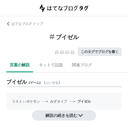
はてなブログ トップ
ブイゼル
このタグでブログを書く
言葉の解説
ネットで話題
関連ブログ
ブイゼル
(
ゲーム
)
【
ぶいぜる
】
リスト::ポケモン
 --> みずタイプ --> 
ブイゼル
解説の続きを読む
『ポケットモンスター』シリーズに登場するポケモンの