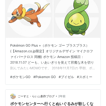
Pokémon GO Plus +（ポケモン ゴー プラスプラス）
(【Amazon.co.jp限定】オリジナルデザイン マイクロフ
ァイバークロス 同梱) ポケモン Amazon 投稿日：
2018.11.07 どーも、いあいぎりを覚えて邪魔な木を切り
刻んでみたいMOMOです。 2018年11月7日の 早朝、ポケ
モンGO公式からまた新しい発表がありました。 トレーナ
#
ポケモンGO
#
Pokemon GO
#
ブイゼル
#
スボミー
ーの皆さん、タマゴをかえしに出掛けましょう👟シンオ
ウ地方で発見された「スボミー」がタマゴからかえるよ
うになりました！ #ポケモンGO— Pokémon GO Japan
•
(@PokemonGOAppJP) 2018年11月6日 トレー…
ごーすと・らいふ創作ブログ
2年前
ポケモンセンターへ行くとぬいぐるみが欲しくな