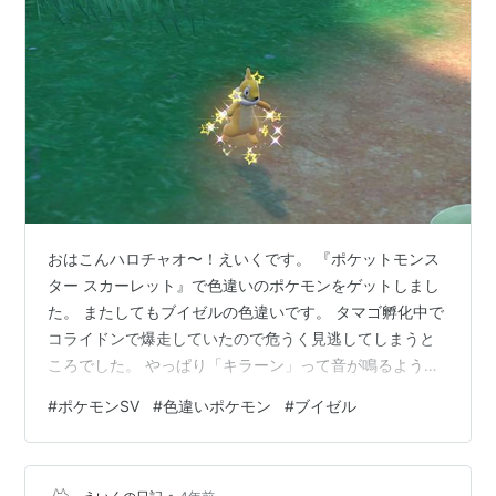
おはこんハロチャオ〜！えいくです。 『ポケットモンス
ター スカーレット』で色違いのポケモンをゲットしまし
た。 またしてもブイゼルの色違いです。 タマゴ孵化中で
コライドンで爆走していたので危うく見逃してしまうと
ころでした。 やっぱり「キラーン」って音が鳴るように
して欲しいですね。 それにしても、なんだかブイゼルや
#
ポケモンSV
#
色違いポケモン
#
ブイゼル
フローゼルの色違いがよく出ますね。 これで進化系6匹
目になりました。 blog.eiku39.net blog.eiku39.net
blog.eiku39.net
•