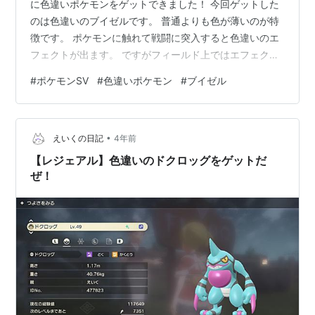
に色違いポケモンをゲットできました！ 今回ゲットした
のは色違いのブイゼルです。 普通よりも色が薄いのが特
徴です。 ポケモンに触れて戦闘に突入すると色違いのエ
フェクトが出ます。 ですがフィールド上ではエフェクト
も音も無いです。 レジェアルのように視覚と音で気づき
#
ポケモンSV
#
色違いポケモン
#
ブイゼル
やすいようにして欲しかったです。 blog.eiku39.netちな
みにヒスイ地方で最初に出会った色違いポケモンもブイ
ゼルでした。
•
えいくの日記
4年前
【レジェアル】色違いのドクロッグをゲットだ
ぜ！