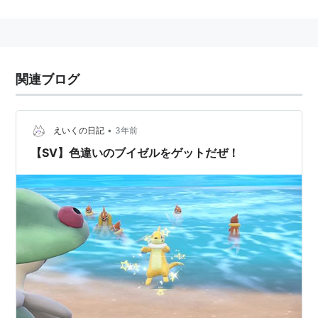
一種。第4世代『ダイヤモンド・パール』で登場。
アニメではヒカリの手持ちだったが、その後サトシのエ
イパムと交換された。
関連ブログ
データ
•
えいくの日記
3年前
図鑑
全国図鑑
No.418
【SV】色違いのブイゼルをゲットだぜ！
番号
シンオウ図鑑
No.056
イッシュ図鑑
No.149
BW2
マウンテンカロス図鑑
No.058
分類
うみイタチポケモン
タイプ
みず
特性
すいすい
通常特性