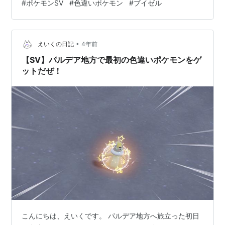
#
ポケモンSV
#
色違いポケモン
#
ブイゼル
オレンジ色ですが、色違いは色が薄く黄色なので目立っ
てわかりやすいです。今作スカーレット・バイオレット
でもレジェンドアルセウスと同じく、フィールド上で色
•
違いかどうかわかるようになっています。 しかしレジェ
えいくの日記
4年前
ンドアルセウスのように音がしたり光ったりして教えて
【SV】パルデア地方で最初の色違いポケモンをゲ
くれないので、通常と色違いの判別…
ットだぜ！
こんにちは、えいくです。 パルデア地方へ旅立った初日