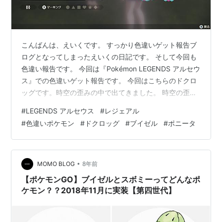
こんばんは、えいくです。 すっかり色違いゲット報告ブ
ログとなってしまったえいくの日記です。 そして今回も
色違い報告です。 今回は『Pokémon LEGENDS アルセウ
ス』での色違いゲット報告です。 今回はこちらのドクロ
ッグです。時空の歪みの中で出てきました。 時空の歪み
はリセットすると消えてしまうんです。 ですのでセーブ
#
LEGENDS アルセウス
#
レジェアル
しても他の野生の色違いポケモンのようにその場へ留め
#
色違いポケモン
#
ドクロッグ
#
ブイゼル
#
ポニータ
て置けません。 それに一定時間が経つと消えてしまうの
でとても焦りました。 ステータスは強くはありませんで
した。 レジェアルでの色違いゲットは1月の野生での遭遇
と、2月のポニータのイベント以来3匹目です。 そういえ
•
MOMO BLOG
8年前
ば1匹目はト…
【ポケモンGO】ブイゼルとスボミーってどんなポ
ケモン？？2018年11月に実装【第四世代】