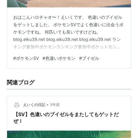
みずのベール
隠れ特性
タマゴグループ
すいちゅう1
りくじょう
おはこんハロチャオ〜！えいくです。 色違いのブイゼル
高さ
0.7m
をゲットしました。 ポケモンSVでよく色違いに出会うポ
ケモンですね。 何匹いても良いですけどね。
重さ
29.5kg
blog.eiku39.net blog.eiku39.net blog.eiku39.net ラン
進化の系譜
キング参加中ポケモンランキング参加中ポケットモンス
ターグループ
#
ポケモンSV
#
色違いポケモン
#
ブイゼル
ブイゼル
フローゼル
-Lv.26->
関連ブログ
•
えいくの日記
3年前
【SV】色違いのブイゼルをまたしてもゲットだ
ぜ！