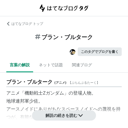
はてなブログ トップ
ブラン・ブルターク
このタグでブログを書く
言葉の解説
ネットで話題
関連ブログ
ブラン・ブルターク
(
アニメ
)
【
ぶらんぶるたーく
】
アニメ「機動戦士Zガンダム」の登場人物。
地球連邦軍少佐。
アースノイドにありがちなスペースノイドへの蔑視を持
解説の続きを読む
つが、有能な指揮官でありパイロット。
可変MAであるNRX-044 アッシマーを駆り、カミーユ・