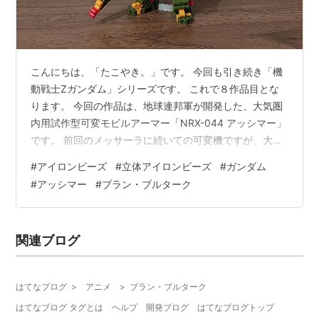
こんにちは、「たこやき。」です。 今回も引き続き「機
動戦士Zガンダム」シリーズです。 これで８作品目とな
ります。 今回の作品は、地球連邦軍が開発した、大気圏
内用試作型可変モビルアーマー「NRX-044 アッシマー」
です。 前回のメッサーラに続いての可変機ですが、大気
圏内において単機での飛行能力を持つ初めての機体とな
#
アイロンビーズ
#
立体アイロンビーズ
#
ガンダム
っています。（アッザムではないのか・・・） 今回も
#
アッシマー
#
ブラン・ブルターク
「3DPerlerBeads お手軽頑固な立体アイロンビーズ」と
いうサイトを参考に作製していますが、ビーズは「カワ
ダ パーラービーズ」と「ピクセルピコ ピクセルビーズミ
関連ブログ
ドル」を併用しています。 この作品はナノビーズ版で１
度作製している…
はてなブログ
>
アニメ
>
ブラン・ブルターク
はてなブログ タグとは
ヘルプ
開発ブログ
はてなブログトップ