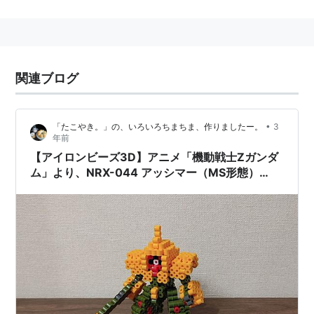
ビダンとクワトロ・バジーナを相手に一歩も引かぬ戦い
を見せる。
最後はアムロのリック・ディアスに撃墜され、命を落と
すが、３大ニュータイプと堂々渡りあったという意味で
関連ブログ
は、連邦の隠れた名パイロットと言えるだろう。
•
「たこやき。」の、いろいろちまちま、作りましたー。
3
年前
CV：
中村秀利
【アイロンビーズ3D】アニメ「機動戦士Zガンダ
ム」より、NRX-044 アッシマー（MS形態）
（Ver.PB）