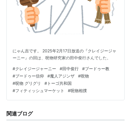
にゃん吉です。 2025年2月17日放送の『クレイジージャ
ーニー』の回は、呪物研究家の田中俊行さんでした。
#
クレイジージャーニー
#
田中俊行
#
ブードゥー教
#
ブードゥー信仰
#
魔人アジンザ
#
呪物
#
呪物 グリグリ
#
トーゴ共和国
#
フィティッシュマーケット
#
呪物相撲
関連ブログ