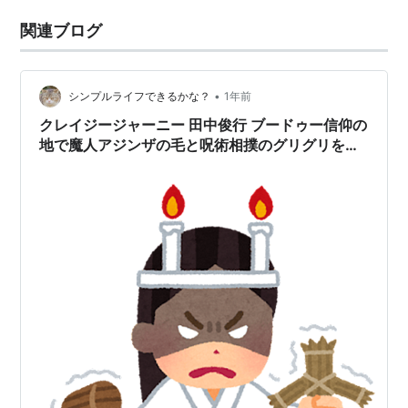
関連ブログ
•
シンプルライフできるかな？
1年前
クレイジージャーニー 田中俊行 ブードゥー信仰の
地で魔人アジンザの毛と呪術相撲のグリグリを手
に入れる