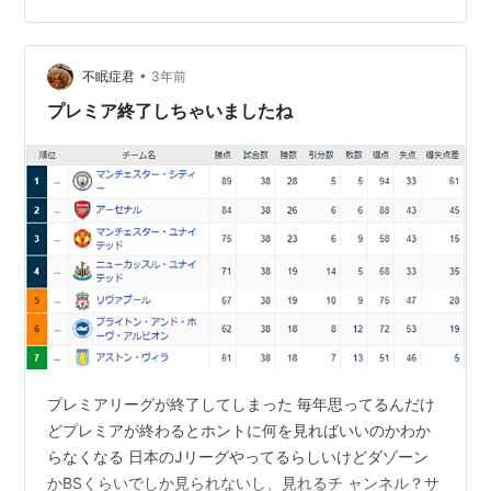
つかサッカー専門用語を入れています。 mesmerizing
assertive stepover run into space hold the ball up
accelerate a…
•
不眠症君
3年前
プレミア終了しちゃいましたね
プレミアリーグが終了してしまった 毎年思ってるんだけ
どプレミアが終わるとホントに何を見ればいいのかわか
らなくなる 日本のJリーグやってるらしいけどダゾーン
かBSくらいでしか見られないし、見れるチ ャンネル？サ