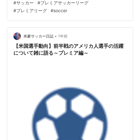
#
サッカー
#
プレミアサッカーリーグ
る！」って毎日ネタが尽きません。 ここでは、 最新の移
#
プレミアリーグ
#
soccer
籍ゴシップ速報翻訳 噂の背景やちょっとした解説 サッカ
ーファン目線の感想 をラフにまとめていきます。 あくま
で噂話も多いので、エンタメ感覚で楽しんでくれたら嬉
しいです。これからどんどん記事を追加していくので、
•
米豪サッカー日誌
1年前
よろしくお…
【米国選手動向】前半戦のアメリカ人選手の活躍
について雑に語る～プレミア編～