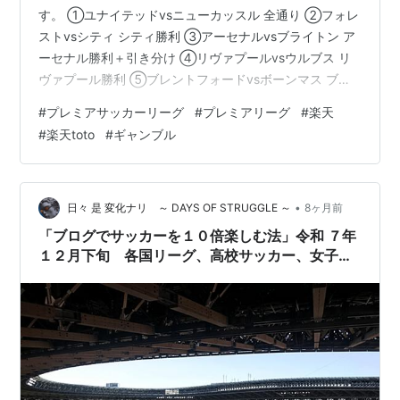
す。 ①ユナイテッドvsニューカッスル 全通り ②フォレ
ストvsシティ シティ勝利 ③アーセナルvsブライトン ア
ーセナル勝利＋引き分け ④リヴァプールvsウルブス リ
ヴァプール勝利 ⑤ブレントフォードvsボーンマス ブレ
ントフォード勝利＋引き分け 全12口です。 【理由】 ①
#
プレミアサッカーリーグ
#
プレミアリーグ
#
楽天
ユナイテッドはホームアドバンテージの一方でブルーノ
#
楽天toto
#
ギャンブル
が欠場のため引き分けも視野。ニューカッスルは今季不
調のためアウェイユナイテッドに勝利する力はないと見
込む。 ②ここ最近のシティの完成度は高く。盤石の予
想。 ③シティに差を詰められたアーセナルはホーム…
•
日々 是 変化ナリ ～ DAYS OF STRUGGLE ～
8ヶ月前
「ブログでサッカーを１０倍楽しむ法」令和 ７年
１２月下旬 各国リーグ、高校サッカー、女子高
校サッカー、と「大充実」の下旬。日本・世界で
闘う男女日本選手たちを強く応援だ！