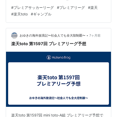
ブス ユナイテッド勝利 全6口です。 【理由】 ①盤石チ
#
プレミアサッカーリーグ
#
プレミアリーグ
#
楽天
ェルシーがホームアドバンテージで勝利予想。ボーンマ
#
楽天toto
#
ギャンブル
スは低迷中でチェルシーにアウェイで勝てる要素なし。
チェルシーは前節黒星とはいえ相手はヴィラ、仕方な
し。 ②前回のこのカードはブライトンのホームで1-1ド
ロー。今回は三笘の復帰を期待してウェストハムの勝…
•
おゆきの海外放浪記〜社会人でも全大陸制覇〜
7ヶ月前
楽天toto 第1597回 プレミアリーグ予想
楽天toto 第1597回 mini toto-A組 プレミアリーグ予想で