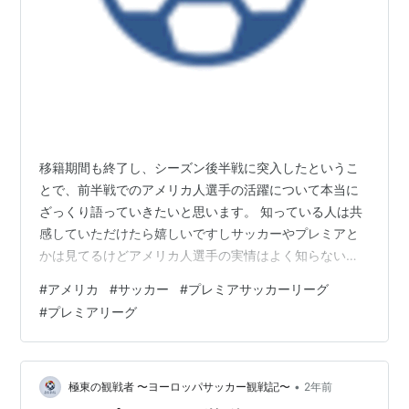
移籍期間も終了し、シーズン後半戦に突入したというこ
とで、前半戦でのアメリカ人選手の活躍について本当に
ざっくり語っていきたいと思います。 知っている人は共
感していただけたら嬉しいですしサッカーやプレミアと
かは見てるけどアメリカ人選手の実情はよく知らないと
いう人はちょっとでも「へー」と思ってくれたら幸いで
#
アメリカ
#
サッカー
#
プレミアサッカーリーグ
す。 では行きます。今日はプレミアのアメリカ人選手に
#
プレミアリーグ
ついて話していきます。 まず、プレミアリーグのクラブ
に所属するアメリカ人選手は以下の4人です。25，26節
終了時点での順位とポジションもつけています。 5位 ボ
ーンマス所属 MFタイラー・アダムス 8位 フラム所属 DF
•
極東の観戦者 〜ヨーロッパサッカー観戦記〜
2年前
アントニー・ロビンソン 1…