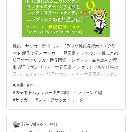
編集：サッカー新聞エル・ゴラッソ編集発行元：スクワ
ッド 親子で学ぶサッカー世界図鑑 イングランド編まとめ
親子で学ぶサッカー世界図鑑 イングランド編を読んだ理
由 親子で学ぶサッカー世界図鑑 イングランド編で仕事に
活かせるポイント 親子で学ぶサッカー世界図鑑 イングラ
ンド編の感想 親子で学ぶサッカー世界図鑑 イングランド
#
読書
#
本
編まとめ 親子ではなく、お父さんが学びました。サッカ
#
親子で学ぶサッカー世界図鑑 イングランド編
ーについて、プレミアムリーグについてしっかりと学ぶ
#
サッカー
#
プレミアサッカーリーグ
ことができますよ。 親子で学ぶサッカー世界図鑑 イング
ランド編を読んだ理由 プレミアムリーグについて知りた
かったので 親子で学ぶサッカー世界図鑑 イングランド編
で仕事に活かせるポ…
•
語学で活きる
3年前