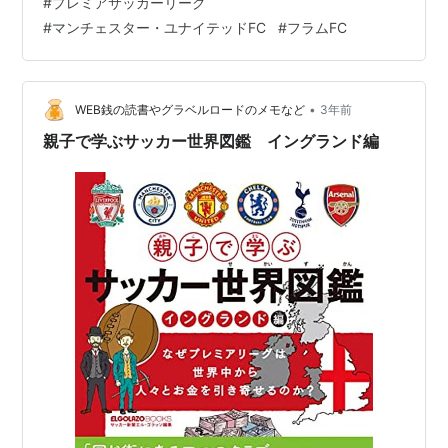
#
プレミアサッカーリーグ
や、ビジャレアルからクエンカを獲得するなど的確な補
#
マンチェスター・ユナイテッドFC
#
フラムFC
強を敢行。 特に、万能型FWのザークツィーがプレミアで
どこまでプレーできるか、天才スミス・ロウが新天地で
どのように活躍するかに注目。 スタメン/フォーメーショ
ン " data-darkreader-inline-color=""> ユ…
•
WEB銭の読書やグラベルロードのメモなど
3年前
親子で学ぶサッカー世界図鑑 イングランド編