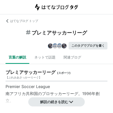
はてなブログ トップ
プレミアサッカーリーグ
このタグでブログを書く
言葉の解説
ネットで話題
関連ブログ
プレミアサッカーリーグ
(
スポーツ
)
【
ぷれみあさっかーりーぐ
】
Premier Soccer League
南アフリカ共和国のプロサッカーリーグ。1996年創
立。
解説の続きを読む