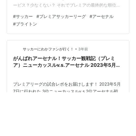
ービス？少なくない？ それでプレミアの最終的な順位表
なんだけど 結局、マンCかって感じだよ（笑） アーセナ
#
サッカー
#
プレミアサッカーリーグ
#
アーセナル
ル前半の方調子よかったのに後半マジで調子悪すぎてや
#
ブライトン
ばかったよね～ てか、ブライトンがすごすぎた！ 三苫選
手ももちろんすごかったんですけどやっぱりカイセドと
マクアリスタだよね でも来季はいなくなるって聞いてち
ょっと心配 まあ、エンシソとかマーチとかいい選手いっ
•
サッカーにわかファンが行く！
3年前
ぱいいるからそこまで大きく崩…
がんばれアーセナル！サッカー観戦記（プレミ
ア）ニューカッスルv.s.アーセナル 2023年5月7
日