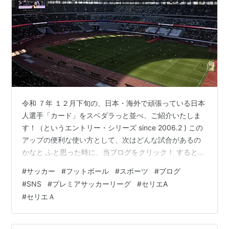
令和 ７年 １２月下旬の、日本・海外で頑張っている日本
人選手「カード」をスベダラっと並べ、ご紹介いたしま
す！（というエントリー・シリーズ since 2006.2 ) この
アップの便利な使い方として、次はどんな試合があるの
かなと ふと思った時に、当ブログをクリック！ するとず
らっとずらっと出てくるので、そうやって使うのがオス
#
サッカー
#
フットボール
#
スポーツ
#
ブログ
スメ。 （自分がそうやるために作ってます 笑）
#
SNS
#
プレミアサッカーリーグ
#
セリエA
12/20（土）【英プレミアリーグ】 リーズ vs クリスタ
#
セリエＡ
ル・パレス 田中 碧、鎌田！ BHA vs サンダランド 三苫！
トットナム vs リバプール 高井 幸大、遠藤！ エバートン
vs アーセナル マンチェスター・シテ…