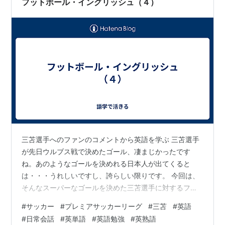
フットボール・イングリッシュ（４）
三苫選手へのファンのコメントから英語を学ぶ 三苫選手
が先日ウルブス戦で決めたゴール、凄まじかったです
ね。あのようなゴールを決めれる日本人が出てくると
は・・・うれしいですし、誇らしい限りです。 今回は、
そんなスーパーなゴールを決めた三苫選手に対するファ
ンのコメントから、英単語や表現を学んでいきます。以
#
サッカー
#
プレミアサッカーリーグ
#
三苫
#
英語
下はすべて、You Tubeのコメント欄からです。 今回の単
#
日常会話
#
英単語
#
英語勉強
#
英熟語
語と表現 単語と表現のラインナップは以下の通り。いく