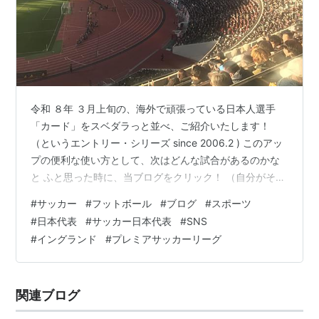
令和 ８年 ３月上旬の、海外で頑張っている日本人選手
「カード」をスベダラっと並べ、ご紹介いたします！
（というエントリー・シリーズ since 2006.2 ) このアッ
プの便利な使い方として、次はどんな試合があるのかな
と ふと思った時に、当ブログをクリック！ （自分がそう
やるために作ってます 笑） 3/ 1（日）【英プレミアリー
#
サッカー
#
フットボール
#
ブログ
#
スポーツ
グ】 マンチェスター・ユナイテッド vs クリスタル・パ
#
日本代表
#
サッカー日本代表
#
SNS
レス 鎌田！ BHA vs ノッティンガム・フォレスト 三苫！
#
イングランド
#
プレミアサッカーリーグ
アーセナル vs チェルシー フルハム vs トットナム 【伊
セリエA】 クレモネーゼ vs ACミラン ローマ vs ユーベ
ントス ザッソーロ vs…
関連ブログ