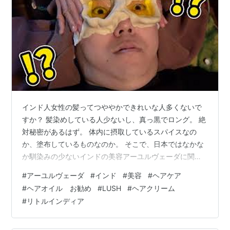
インド人女性の髪ってつややかできれいな人多くないで
すか？ 髪染めしている人少ないし、真っ黒でロング。 絶
対秘密があるはず。 体内に摂取しているスパイスなの
か、塗布しているものなのか。 そこで、日本ではなかな
か馴染みの少ないインドの美容アーユルヴェーダに関し
て素人知識で体験談を皆さんに共有します！ 一時期シン
#
アーユルヴェーダ
#
インド
#
美容
#
ヘアケア
ガポールの観光ガイドには、リトルインディアでアーユ
#
ヘアオイル お勧め
#
LUSH
#
ヘアクリーム
ルベディックマッサージ体験とか言って、眉間のチャク
#
リトルインディア
ラにシロダーラとかいってオイル流したり、 目の周りに
決壊作って目を開けたままオイル流したりとかいうのを