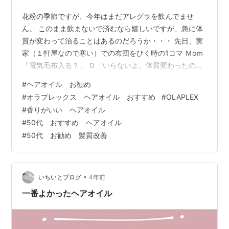
花粉の季節ですが、今年はまだアレグラを飲んでませ
ん。 このまま飲まないで済むなら嬉しいですが、急に体
質が変わって治ることはあるのだろうか・・・ 先日、実
家（１軒屋なので寒い）での布団をひく時の1コマ Ｍoｍ
「電気毛布入る？」 Ｄ「いらないよ。体質変わったの
か、末端冷え性がましになってるから。橋本病でヨード
#
ヘアオイル お勧め
制限してるからかな。」 Ｍoｍ「太ったからじゃな
#
オラプレックス ヘアオイル おすすめ
#
OLAPLEX
い？？」 Ｄ「・・・・。」 オーマイガー反論でき
#
香りがいい ヘアオイル
ぬ、、、、😭 でも今年から本格的に飲んでるアカデミア
#
50代 おすすめ ヘアオイル
酵母のおかげなのか1キロ減って、増えることはなく、停
#
50代 お勧め 髪質改善
滞中。 あと4キロは無理だとしても2キロは痩せたい。 な
によりも、炭水化物を食べてもこれを飲め…
•
いちいとブログ
4年前
一番よかったヘアオイル