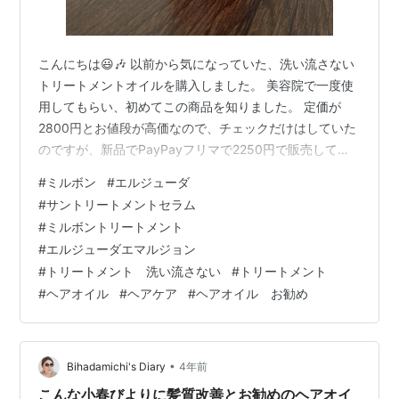
こんにちは😃🎶 以前から気になっていた、洗い流さない
トリートメントオイルを購入しました。 美容院で一度使
用してもらい、初めてこの商品を知りました。 定価が
2800円とお値段が高価なので、チェックだけはしていた
のですが、新品でPayPayフリマで2250円で販売してい
たところ、更に1111円の値引きクーポンを使って1139円
#
ミルボン
#
エルジューダ
でGet❗️できました。迷いは無かったね😇笑 紫外線をカッ
#
サントリートメントセラム
トしながら 潤い感で満たしていく 洗い流さないトリート
#
ミルボントリートメント
メント らしいです。SPF25 PA +++ タオルドライ後、塗
#
エルジューダエマルジョン
布して乾かして仕上げる使用。調べてみると乾いた髪、
#
トリートメント 洗い流さない
#
トリートメント
朝でも使えるみたい😊 エルジューダエマルジョンも2…
#
ヘアオイル
#
ヘアケア
#
ヘアオイル お勧め
•
Bihadamichi's Diary
4年前
こんな小春びよりに髪質改善とお勧めのヘアオイ