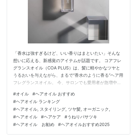
「香水は強すぎるけど、いい香りはまといたい」そんな
想いに応える、新感覚のアイテムが話題です。 コアフレ
グランスオイル（COA PLUS）は、髪に軽やかなツヤと
うるおいを与えながら、まるで“香水のように香る”ヘア用
フレグランスオイル。 今、サロンでも愛用者が急増中
の“香るケア”をご紹介します。 香りで記憶に残る。髪に
#
オイル
#
ヘアオイル おすすめ
まとう上質なフレグランス コアフレグランスオイルの魅
#
ヘアオイル ランキング
力は、何といっても香りの良さと持続力。柑橘系の爽や
#
ヘアオイル, スタイリング, ツヤ髪, オーガニック,
かさに、ジャスミンとローズの上品さを加えた、洗練さ
#
ヘアオイル
#
ヘアケア
#
うねりパサツキ
れた香りのブレンドがふんわり続きます。 甘すぎず、さ
#
ヘアオイル お勧め
#
ヘアオイルおすすめ2025
っぱりしすぎない絶妙バランス 朝のスタイリングに使え
ば、夕方まで香りが持続 シャ…