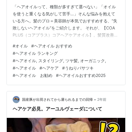
「ヘアオイルって、種類が多すぎて選べない」「オイル
を使うと重くなる気がして苦手…」そんな悩みを抱えて
いる方へ。髪のプロ＝美容師が本気でおすすめする、“失
敗しないヘアオイル”をご紹介します。 それが、【COA
PLUS（コアプラス）コアヘアケアオイル】。髪質改善に
こだわる美容室『COA銀座』が開発した、サロン専売の
#
オイル
#
ヘアオイル おすすめ
高機能ヘアオイルです。 美容師がオイルに求める「４つ
#
ヘアオイル ランキング
の条件」 美容師が本当におすすめするヘアオイルには、
#
ヘアオイル, スタイリング, ツヤ髪, オーガニック,
次のような共通点があります。 熱ダメージから髪を守れ
#
ヘアオイル
#
ヘアケア
#
うねりパサツキ
る ベタつかず、軽やかな仕上がり 保湿力が高く、しっと
#
ヘアオイル お勧め
#
ヘアオイルおすすめ2025
りまとまる 香りが上品で長持ち この４つの条件をすべて
満たしているのが、コア…
•
国産豚が出荷されてから屠られるまでの回帰
2年前
ヘアケア必見。アーユルヴェーダについて