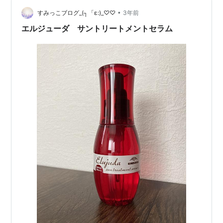
お勧めしていた。 お客様から必ず聞かれて勧めたり予約
していたこのお店は、 コロナから観光客…
•
すみっこブログ_(┐「ε:)_♡♡
3年前
エルジューダ サントリートメントセラム