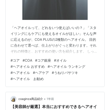
「ヘアオイルって、どれをいつ使えばいいの？」「スタ
イリングにもケアにも使えるオイルがほしい」そんな声
に応えるのが、COA PLUSの2種類のヘアオイル。 目的
に合わせて選べば、仕上がりがぐっと変わります。それ
ぞれの特徴と、おすすめの使い方を紹介します。 しっと
り補修・熱ダメージケアに コアヘアケアオイル（アウト
#
コア
#
COA
#
コア銀座
#
オイル
バストリートメント） 毎日のヘアケアに使いたい、洗い
#
ヘアオイル おすすめ
#
ヘアオイル ランキング
流さないオイル。 ドライヤー・アイロンの熱から髪を守
#
ヘアオイル
#
ヘアケア
#
うねりパサツキ
る アルガンオイル＆メドウフォームオイル配合で、乾燥
#
ヘアオイル お勧め
を防ぎながらしっとりまとまる 軽やかな使い心地で、ベ
タつかずサラサラに仕上がる 髪を乾かす前になじませる
ことで、パサつきや広がりを抑…
•
coaginza商品紹介
1年前
【美容師が厳選】本当におすすめできるヘアオイ