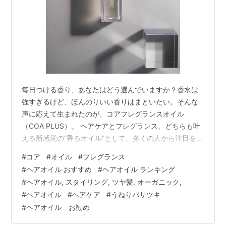
毎日つける香り、あなたはどう選んでいますか？香水は
強すぎるけど、ほんのりいい香りはまといたい。そんな
声に応えて生まれたのが、コアフレグランスオイル
（COA PLUS）。 ヘアケアとフレグランス、どちらも叶
える新感覚の“香るオイル”として、多くの人から注目を集
めています。 髪に香りをまとわせる、軽やかな仕上がり
#
コア
#
オイル
#
フレグランス
コアフレグランスオイルは、髪に自然なツヤと軽さを与
#
ヘアオイル おすすめ
#
ヘアオイル ランキング
えながら、上品な香りがふわっと長時間続くのが魅力。
#
ヘアオイル, スタイリング, ツヤ髪, オーガニック,
ベタつかず、指通りなめらか 髪にまとわせるだけで、自
#
ヘアオイル
#
ヘアケア
#
うねりパサツキ
然な香りに 香水が苦手な人でも心地よく使える 乾いた髪
#
ヘアオイル お勧め
にも、スタイリングの仕上げにも。髪が揺れるたびに、
ふわっと広がる香りが印象的。 …