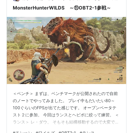
うまくいけば倒せる気は…
MonsterHunterWILDS ～⑪OBT2-1参戦～
＜ベンチ＞ まずは、ベンチマークが公開されたので自前
のノートでやってみました。 プレイ中もだいたい80～
100ぐらいのFPSが出てた感じです。 オープンベータテ
スト２に参加。 今回はランスとヘビボに絞って練習。 ＜
ランス＞ レ・ダウ。 そもそも結構移動するので大変です
ね。 あと突く位置が高いので水平突きが当たりません。
#
モンハン
#
ワイルズ
#
OBT2-1
#
ランス