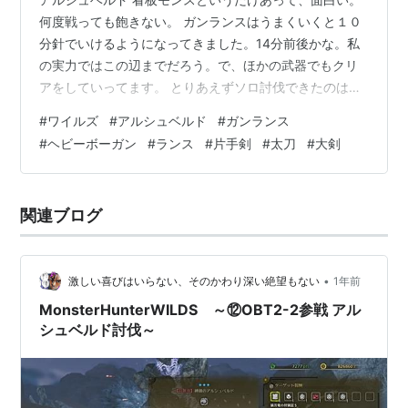
何度戦っても飽きない。 ガンランスはうまくいくと１０
分針でいけるようになってきました。14分前後かな。私
の実力ではこの辺までだろう。で、ほかの武器でもクリ
アをしていってます。 とりあえずソロ討伐できたのは、
以下の武器。ほとんどが２０分ギリギリ。 ガンランス ヘ
#
ワイルズ
#
アルシュベルド
#
ガンランス
ビーボーガン ランス 片手剣 太刀 大剣 アルシュベルドと
#
ヘビーボーガン
#
ランス
#
片手剣
#
太刀
#
大剣
レダウと遊んでます。 それでわ！
関連ブログ
•
激しい喜びはいらない、そのかわり深い絶望もない
1年前
MonsterHunterWILDS ～⑫OBT2-2参戦 アル
シュベルド討伐～