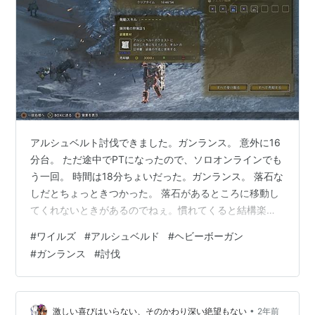
アルシュベルト討伐できました。ガンランス。 意外に16
分台。 ただ途中でPTになったので、ソロオンラインでも
う一回。 時間は18分ちょいだった。ガンランス。 落石な
しだとちょっときつかった。 落石があるところに移動し
てくれないときがあるのでねぇ。慣れてくると結構楽し
いモンスなんだよね。アルシュベルド。良モンス。さす
#
ワイルズ
#
アルシュベルド
#
ヘビーボーガン
が看板。 次はヘビボ ２乙だったが、何とかクリア。 ガ
#
ガンランス
#
討伐
ンスよりヘビボのがちょっと楽な感じがする。 そのあと
ランス。 弱っているの声掛け。足を引きづっていたけ
ど、倒せず。 時間切れ。 ４乙してたせいかな、時間を無
駄にしてしまったってところかね。 落石なしだったので
•
激しい喜びはいらない、そのかわり深い絶望もない
2年前