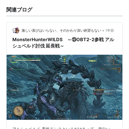
関連ブログ
•
激しい喜びはいらない、そのかわり深い絶望もない
1年前
MonsterHunterWILDS ～⑬OBT2-2参戦 アル
シュベルド討伐 延長戦～
アルシュベルド 看板モンスというだけあって、面白い。