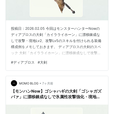
投稿日：2026.02.05 今回はモンスターハンターNowの
ディアブロスの大剣「カイラライホーン」に漂移錬成な
しで攻撃・境地Lv2、攻撃Lv5のスキルを付けられる装備
構成例をメモしておきます。 ディアブロスの大剣のスペ
ック 大剣「カイラライホーン」に漂移錬成なしで攻撃・
境地Lv2、攻撃Lv5を付けられる装備構成 パターン1 攻
#
ディアブロス
#
大剣
撃・境地Lv2＋攻撃Lv5＋集中Lv4 パターン2 攻撃・境地
Lv2＋攻撃Lv5＋見切りLv4 パターン3 攻撃・境地Lv2＋
攻撃Lv5＋勇猛Lv4 SNSでのディアブロスの大剣に対する
•
反応 「攻撃・境地」スキル 「攻撃」スキルが発動する装
MOMO BLOG
7ヶ月前
備 ディアブロスの大剣のスペッ…
【モンハンNow】ゴシャハギの大剣「ゴシャガズ
バァ」に漂移錬成なしで氷属性攻撃強化・境地
Lv2、氷属性攻撃強化Lv5、凶会心Lv3を付けられ
る最強オススメ装備構成