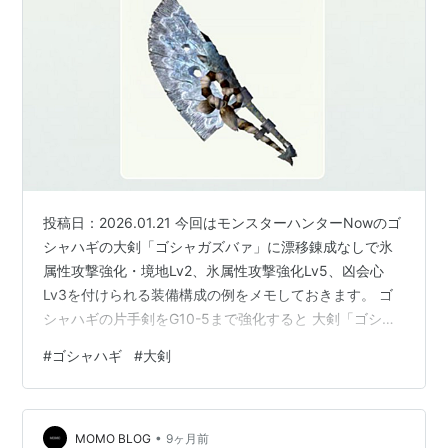
投稿日：2026.01.21 今回はモンスターハンターNowのゴ
シャハギの大剣「ゴシャガズバァ」に漂移錬成なしで氷
属性攻撃強化・境地Lv2、氷属性攻撃強化Lv5、凶会心
Lv3を付けられる装備構成の例をメモしておきます。 ゴ
シャハギの片手剣をG10-5まで強化すると 大剣「ゴシャ
ガズバァ」に漂移錬成なしで氷属性攻撃強化・境地Lv2、
#
ゴシャハギ
#
大剣
氷属性攻撃強化Lv5、凶会心Lv3を付けられる装備構成
SNSでのゴシャハギの大剣「ゴシャガズバァ」に対する
反応 氷属性攻撃強化・境地のスキル ゴシャハギの片手剣
•
をG10-5まで強化すると ゴシャズバァ→ゴシャガズバァ
MOMO BLOG
9ヶ月前