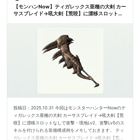
G10-5で攻撃力：1570会心率：-30％属性…
【モンハンNow】ティガレックス亜種の大剣 カー
サスブレイド→吼大剣【荒咬】に漂移スロットな
しで攻撃・境地Lv2、攻撃Lv5を付けられる最強オ
ススメ装備構成例
投稿日：2025.10.31 今回はモンスターハンターNowのテ
ィガレックス亜種の大剣 カーサスブレイド→吼大剣【荒
咬】に漂移スロットなしで攻撃・境地Lv2、攻撃Lv5のス
キルを付けられる装備構成例をメモしておきます。 ティ
ガレックス亜種の大剣 カーサスブレイド→吼大剣【荒