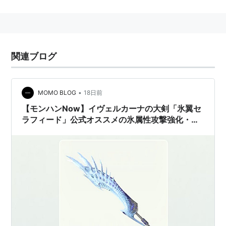
登場作品
ナンバリング
関連ブログ
無印
MHG
MH2
MH3
MH3G
MH4
MH4G
ポータブル
•
MOMO BLOG
18日前
【モンハンNow】イヴェルカーナの大剣「氷翼セ
MHP1
MHP2
MHP2G
MHP3
ラフィード」公式オススメの氷属性攻撃強化・集
オンライン
中装備や属性攻撃増強【SP】などのスキルを付け
られる装備構成例
MHF
番外
MHi
MHM
Dynamic Hunting