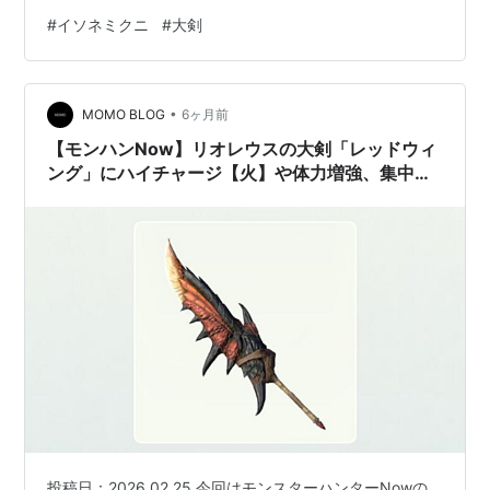
ウ」公式オススメの目覚めの一撃構成や凶会心、集中な
#
イソネミクニ
#
大剣
どのスキルを付けられる装備構成例 パターン1 公式オス
スメの目覚めの一撃構成 パターン2 凶会心Lv4＋目覚め
の一撃Lv3＋力任せLv2 パターン3 集中Lv5＋目覚めの一
•
撃Lv3＋力任せLv2 イソネミクニの大剣をG10まで強化す
MOMO BLOG
6ヶ月前
ると メロウドロウ→夢幻のメロウドロウ G10-5で…
【モンハンNow】リオレウスの大剣「レッドウィ
ング」にハイチャージ【火】や体力増強、集中な
どのスキルを付けられる装備構成例
投稿日：2026.02.25 今回はモンスターハンターNowの