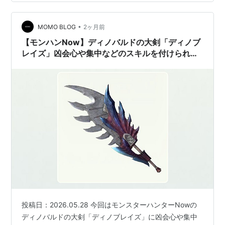
ーン2 龍属性攻撃強化・境地Lv2＋龍属性攻撃強化Lv5＋
攻撃・境地Lv2＋攻撃Lv5 龍属性攻撃強化・境地のスキル
•
と発動する防具 モンハンシリーズでジンオウガ亜種が初
MOMO BLOG
2ヶ月前
登場したのはMH3G 大剣の装備構成例 ジンオウガ亜…
【モンハンNow】ディノバルドの大剣「ディノブ
レイズ」凶会心や集中などのスキルを付けられる
装備構成例
投稿日：2026.05.28 今回はモンスターハンターNowの
ディノバルドの大剣「ディノブレイズ」に凶会心や集中