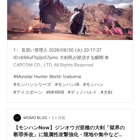
モンスターハンターシリーズと基本的に同じ特徴を持つ
が、こちらは「Wiiリモコンを振って敵を斬ったときの
爽快感」を目指しているとおり、Wiiリモコンの動作が
攻撃方法に対応する。
1： 見習い管理人 2026/06/30 (火) 20:17:37
攻撃方法
ID:r696uf7q2jn57pmc 大剣民が絶頂する瞬間 ©
Wiiリモコン左右方向：横斬り
CAPCOM CO., LTD. All Rights Reserved.
Wiiリモコン鉛直下方向：縦斬り
#
Monster Hunter World: Iceborne
Wiiリモコン鉛直上方向：斬り上げ
#
モンハンシリーズ
#
モンハンIB
#
モンハン
#
アイスボーン
#
MHWIB
#
ディノバルド
#
大剣
•
MOMO BLOG
2ヶ月前
【モンハンNow】ジンオウガ亜種の大剣「獄界の
断罪斧改」に龍属性攻撃強化・境地や集中などの