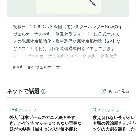
シリーズを代表する武器の1つ。
その名の通りハンターの身の丈を上回る巨大な剣。見た
目通りの重さは移動こそ遅くなるが攻撃力の高さに繋が
投稿日：2026.07.23 今回はモンスターハンターNowのイ
るため、決して弱点ではない。
ヴェルカーナの大剣「氷翼セラフィード」に公式オスス
ガードは剣自体を盾のようにして行うので、ガードで斬
メの氷属性攻撃強化・集中装備や属性攻撃増強【SP】な
れ味が落ちる。
どのスキルを付けられる装備構成例をメモしておきま
隙が大きいため扱いはやや難しい…という程でもなかっ
す。 イヴェルカーナの大剣のスペック 大剣「氷翼セラフ
ィード」に公式オススメの氷属性攻撃強化・集中装備や
たりする。どちらかというと初心者向きらしい。
#
大剣
#
イヴェルカーナ
属性攻撃増強【SP】などのスキルを付けられる装備構成
例 パターン1 公式オススメの氷属性攻撃強化・集中装備
第1作での解説(引用)
パターン2 集中Lv5+属性攻撃増強【SP】Lv5＋氷属性攻
ネットで話題
もっと見る
撃強化Lv5+氷属性攻撃強化・境地Lv1 「冰龍の冰纏」の
スキル 「無心」のスキル イヴェルカーナの初登場 大剣
対大型生物用大剣
の…
164
107
ブックマーク
ブックマーク
大型生物と戦うことを前提に設計された巨大な
外人｢日本ゲームのアニメ絵キモす
数え切れない夜がオ
剣。
ぎ、ハゲでもマッチョでもない華奢な
本職の鍛冶屋さんが「
奴が大剣振り回すセンス理解不能｣ : 痛
ッツの大剣を製作したぞ
巨大さゆえに扱いに慣れは必要だが、
いニュース(ﾉ∀`)