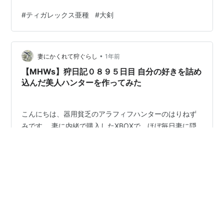
咬】G10-5で 大剣 カーサスブレイド→吼大剣【荒咬】に
#
ティガレックス亜種
#
大剣
漂移スロットなしで攻撃・境地Lv2、攻撃Lv5のスキルを
付けられる装備構成 攻撃・境地Lv2+攻撃Lv5+集中Lv4
攻撃・境地Lv2＋攻撃Lv5＋凶会心Lv3 攻撃・境地Lv2＋
•
攻撃Lv5＋勇猛Lv4 SNSでのティガレックス亜種の大剣に
妻にかくれて狩ぐらし
1年前
対する反応 「攻撃・境地」ス…
【MHWs】狩日記０８９５日目 自分の好きを詰め
込んだ美人ハンターを作ってみた