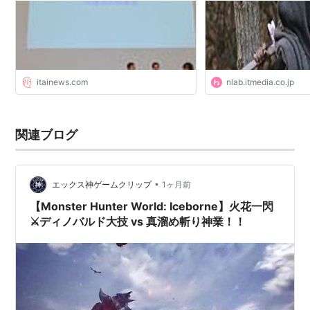
縦斬り、横斬り、斬り上げと、広範囲に攻撃がで
きる。
剣の大きさを利用した防御が可能。
この武器を自分の手足のごとく使い分けることが
できるようになれば一人前のハンターと言える。
itainews.com
nlab.itmedia.co.jp
MONSTER HUNTER | モンスターハンター
関連ブログ
各作品の解説ページ(参考)
ポータブル
•
エックス神ゲームクリップ
1ヶ月前
ポータブル 2nd
【Monster Hunter World: Iceborne】火花一閃
3(トライ)
⚔️ディノバルド大技 vs 真溜め斬り神業！！
ポータブル 3rd
3（トライ）G
4
斬撃のREGINLEIV