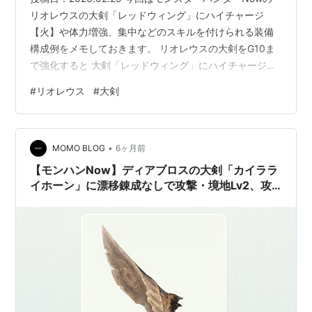
リオレウスの大剣「レッドウィング」にハイチャージ
【火】や体力増強、集中などのスキルを付けられる装備
構成例をメモしておきます。 リオレウスの大剣をG10ま
で強化すると 大剣「レッドウィング」にハイチャージ
【火】や体力増強、集中などのスキルを付けられる装備
#
リオレウス
#
大剣
構成例 パターン1 ハイチャージ【火】Lv3＋体力増強Lv4
＋超会心Lv3＋ロックオンLv1 パターン2 集中Lv5＋ハイ
チャージ【火】Lv3＋体力増強Lv4 SNSでのリオレウスの
•
大剣「レッドウィング」に関する投稿 リオレウスの大剣
MOMO BLOG
6ヶ月前
「レッドウィング」のスタイル選択 リオレウスの大剣
【モンハンNow】ディアブロスの大剣「カイララ
を…
イホーン」に漂移錬成なしで攻撃・境地Lv2、攻
撃Lv5のスキルを付けられるオススメ装備構成