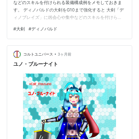
などのスキルを付けられる装備構成例をメモしておきま
す。 ディノバルドの大剣をG10まで強化すると 大剣「デ
ィノブレイズ」に凶会心や集中などのスキルを付けられ
る装備構成例 ディノバルドの大剣をG10まで強化すると
#
大剣
#
ディノバルド
ディノブレイズ G10-5で攻撃力：1579会心率：-30％属
性：1568（火）SPスキル：【SP】真・溜め斬りLv3装備
スキル：凶会心Lv1 ▼モンハンNow公式サイトでスペッ
•
クを確認することができます。 monsterhunternow.com
コルトユニバース
3ヶ月前
大剣「ディノブレイズ」に凶…
ユノ・ブルーナイト