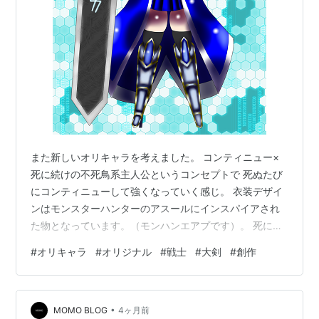
また新しいオリキャラを考えました。 コンティニュー×
死に続けの不死鳥系主人公というコンセプトで 死ぬたび
にコンティニューして強くなっていく感じ。 衣装デザイ
ンはモンスターハンターのアスールにインスパイアされ
た物となっています。（モンハンエアプです）。 死に続
けても持ち前の明るさとポジティブさで折れない。
#
オリキャラ
#
オリジナル
#
戦士
#
大剣
#
創作
•
MOMO BLOG
4ヶ月前