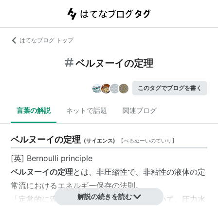
はてなブログ トップ
ベルヌーイの定理
このタグでブログを書く
言葉の解説
ネットで話題
関連ブログ
ベルヌーイの定理
(
サイエンス
)
【
べるぬーいのていり
】
[英] Bernoulli principle
ベルヌーイの定理
とは、非圧縮性で、非粘性の液体の定
常流におけるエネルギー保存の法則。
解説の続きを読む
「定常的に流れている流体の任意の点において、圧力水
頭、速度水頭および高さの和は一定である」ことであ