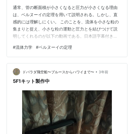
通常、管の断面積が小さくなると圧力が小さくなる理由
は、ベルヌーイの定理を用いて説明される。しかし、直
感的には理解しにくい。 このことを、流体を小さな粒の
集まりと捉え、小さな粒の運動と圧力とを結びつけて説
明してくれるのが以下の動画である。日本語字幕付き
だ。 youtu.be 念のためエッセンスを書いておくと、管壁
#
流体力学
#
ベルヌーイの定理
に平行な速度成分が大きい粒ほど管の狭い部分に進入し
やすい一方で、管壁に垂直な速度成分が大きい粒ほど管
の狭い部分に進入しにくいということだ。
•
ドバラダ飛空船〜ブルースからハワイまで〜
3年前
5F1キット製作中