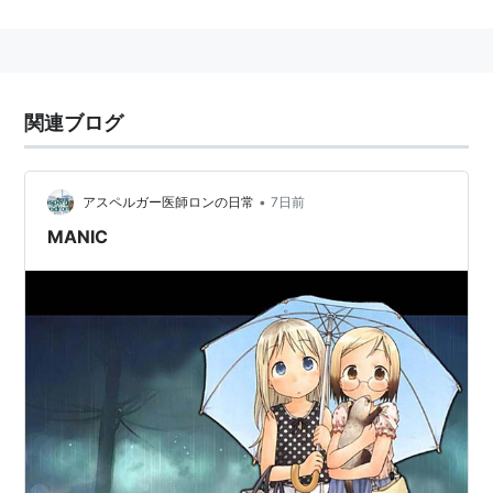
り、
は、一定となる。ここでpは流体の圧力、ρは流体の密
度、vは流体の速度、zは鉛直高さ、gは重力加速度であ
関連ブログ
る。
•
アスペルガー医師ロンの日常
7日前
MANIC