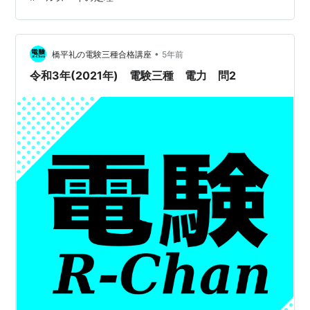
管アンプ製作は設計から部品調達、実装という異なる要
素を併せもっているので、奥ぶかい趣味といえるのかも
しれない。さらにオーディオアンプだと耳派と測定派に
わかれるそうなのだが、ギターアンプだと奏者も兼ねて
•
橋平礼の電験三種合格講座
5年前
くるから、ますま…
令和3年(2021年) 電験三種 電力 問2