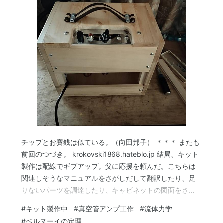
チップとお賽銭は似ている。（向田邦子） ＊＊＊ またも
前回のつづき。 krokovski1868.hateblo.jp 結局、キット
製作は配線でギブアップ。父に応援を頼んだ。こちらは
関連しそうなマニュアルをさがしだして翻訳したり、足
りないパーツを調達したり、キャビネットの図面をさが
して素材や厚みをしらべたりしただけである。つくづく
#
キット製作中
#
真空管アンプ工作
#
流体力学
文官である。他人任せである。 見かたをかえると、真空
#
ベルヌーイの定理