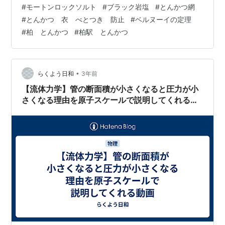
#
モートンロックソルト
#
ブラック岩塩
#
とんかつ網
か。おっ、りんごジュースもあるね。これで決まり。先
#
とんかつ 衣 べとつき 防止
#
ベルヌーイの定理
にりんごジュースが来る。 そして、とんかつが来たの
#
柏 とんかつ
#
柏駅 とんかつ
は…18時30分か…混んでいたというのもあるけど、15分
以上は待ったかな。ようやくご対面だ。 食べてみると…
めっちゃくちゃ、うまーい！繊維感…
•
らくよう日和
3年前
【流体力学】管の断面積が小さくなると圧力が小
さくなる理由を原子スケールで説明してくれる動
画