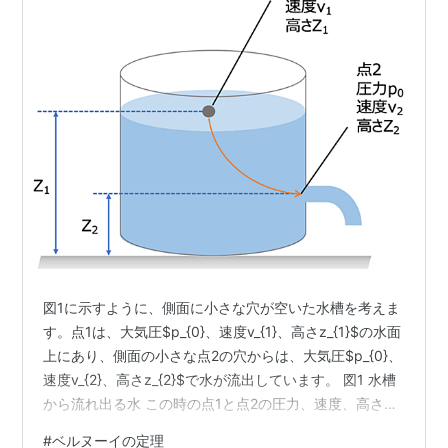
図1に示すように、側面に小さな穴が空いた水槽を考えま
す。点1は、大気圧$p_{0}、速度v_{1}、高さz_{1}$の水面
上にあり、側面の小さな点2の穴からは、大気圧$p_{0}、
速度v_{2}、高さz_{2}$で水が流出しています。 図1 水槽
から流れ出る水 この時の点1と点2の圧力、速度、高さの
関係は、式(1)で示すベルヌーイの定理で説明され、「圧
#
ベルヌーイの定理