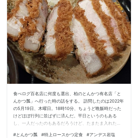
食べログ百名店に何度も選出、柏のとんかつ有名店「と
んかつ瓢」へ行った時の話をする。 訪問したのは2022年
の5月19日、木曜日。18時10分、ちょうど晩飯時だった
けどほぼ行列に並ばずに済んだ。平日というのもある
し、一人だったのもあるだろうけど、たまたま入れた
よ。券売機のメニューを拝見。 滅多に来れる店じゃない
#
とんかつ瓢
#
特上ロースかつ定食
#
アンデス岩塩
からね、せっかくだし、特上ロースかつ定食、にする