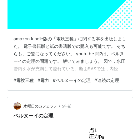
amazon kindle版の「電験三種」に関する本を出版しまし
た。 電子書籍版と紙の書籍版での購入も可能です。 そち
らも、ご覧になってください。 youtu.be 問2は、ベルヌ
ーイの定理の問題です。 解いてみましょう。 図で，水圧
管内を水が充満して流れている。断面$A$では，内径
$2.2m$，流速$3m/s$，圧力$24kPa$である。このと
#
電験三種
#
電力
#
ベルヌーイの定理
#
連続の定理
き，断面$A$との落差が$30m$，内径$2m$の断面
$B$における流速$[m/s]$と水圧$[kPa]$の最も近い値の
組合せとして，正しいものを次の（1）～（5）のうちか
•
ら一つ選べ。 ただし，重力加速度は$9.8m/s^2$，水の
木曜日のカフェラテ
5年前
密度は$1000kg…
ベルヌーイの定理