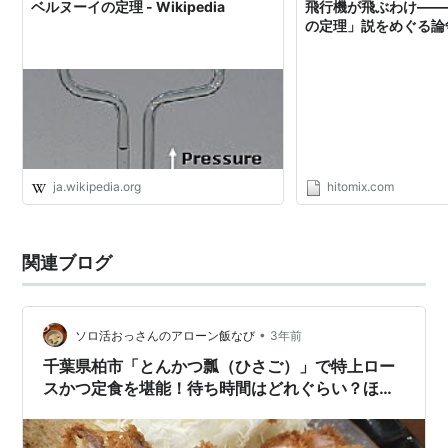
ベルヌーイの定理 - Wikipedia
飛行機が飛ぶわけ――
の定理」説をめぐる論争
ja.wikipedia.org
hitomix.com
関連ブログ
•
ソロ活おっさんのアローン飯なび
3年前
千葉県柏市「とんかつ瓢（ひさご）」で特上ロー
スかつ定食を堪能！待ち時間はどれぐらい？ほぼ
行列に並ばずに入店できた曜日と時間帯を紹介