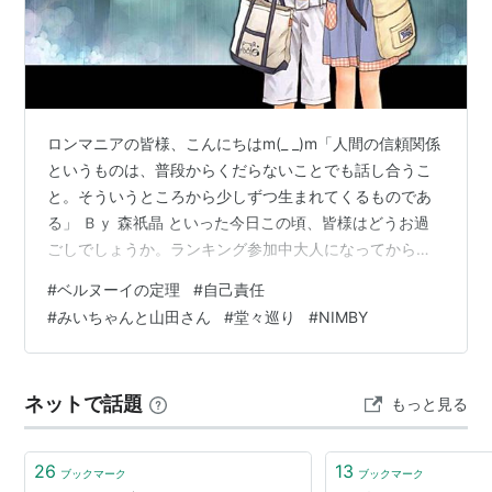
ロンマニアの皆様、こんにちはm(_ _)m「人間の信頼関係
というものは、普段からくだらないことでも話し合うこ
と。そういうところから少しずつ生まれてくるものであ
る」 Ｂｙ 森祇晶 といった今日この頃、皆様はどうお過
ごしでしょうか。ランキング参加中大人になってからわ
かった精神疾患＊正しいＡＩの使い方 ワタクシの周辺も
#
ベルヌーイの定理
#
自己責任
最近はスッカリAI時代に突入していて、職場じゃ足りな
#
みいちゃんと山田さん
#
堂々巡り
#
NIMBY
くなった人手をAIで補うようになってたりするのであ
る。何だかんだワタクシもAI使うし、まぁコレも時代の
変化ってヤツである。確かにAIは便利であるが、ソコに
ネットで話題
もっと見る
は一つだけ落とし穴があるのである。ソレは「基本とな
る原理を知らないのに正解だけ知…
26
13
ブックマーク
ブックマーク