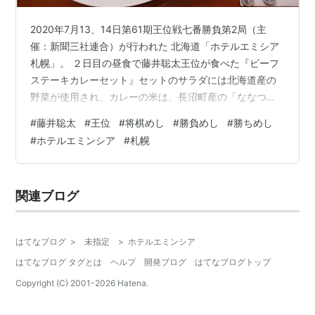
2020年7月13、14日第61期王位戦七番勝負第2局（主
催：新聞三社連合）が行われた 北海道「ホテルエミシア
札幌」。 ２日目の昼食で藤井聡太王位が食べた『ビーフ
ステーキカレーセット』セットのサラダには北海道産の
野菜が使用され、カレーの米は、長沼町産の「ななつぼ
し」、ステーキは「十勝ハーブ牛」のロースと地元名産
#
藤井聡太
#
王位
#
将棋めし
#
勝負めし
#
勝ちめし
品が使われました。 この将棋めしが、ホテルの受験生応
#
ホテルエミンシア
#
札幌
援プランで夕食に提供されます。 特別なこちらの１泊３
食付きプランは２０２１年３月３１日まで。 チェックイ
ン時に【受験票】の提示が必要です。国家試験可。同伴
関連ブログ
者も利用できます。 【受験生応援】2020年最年少二冠を
生んだ勝ちメシつき＆テイク…
はてなブログ
>
未指定
>
ホテルエミンシア
はてなブログ タグとは
ヘルプ
開発ブログ
はてなブログトップ
Copyright (C) 2001-
2026
Hatena.