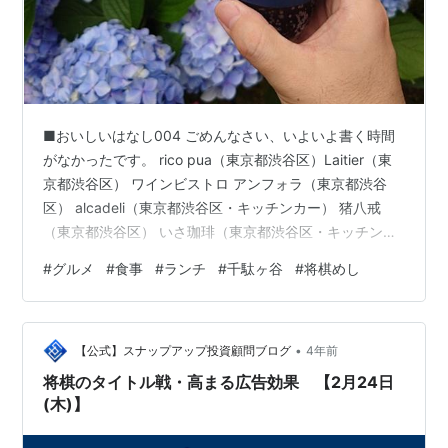
■おいしいはなし004 ごめんなさい、いよいよ書く時間
がなかったです。 rico pua（東京都渋谷区）Laitier（東
京都渋谷区） ワインビストロ アンフォラ（東京都渋谷
区） alcadeli（東京都渋谷区・キッチンカー） 猪八戒
（東京都渋谷区） いさ珈琲（東京都渋谷区・キッチンカ
ー） 鳩やぐら（東京都渋谷区） paopao（東京都渋谷
#
グルメ
#
食事
#
ランチ
#
千駄ヶ谷
#
将棋めし
区・キッチンカー） 千駄ヶ谷厨房（東京都渋谷区） いつ
のころからか、食事の写真をマメに撮るようになった。
旅行に行けば旅先の景色の写真よりも、朝昼晩の食事の
•
写真のほうが枚数が多かった。その食事写真を、
【公式】スナップアップ投資顧問ブログ
4年前
Instagramに投稿し始めたのは5年半前からだけれど、
将棋のタイトル戦・高まる広告効果 【2月24日
写…
(木)】