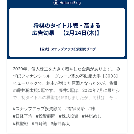
2020年、個人株主を大きく増やした企業があります。 み
ずほフィナンシャル・グループ系の不動産大手【3003】
ヒューリックで、株主が増えた原因となったのが、将棋
の藤井聡太現5冠です。 藤井5冠は、2020年7月に最年少
で、初タイトルの棋聖を獲得しましたが、同社は、その
舞台となった、棋聖戦に特別協賛しており、対局室や記
#
スナップアップ投資顧問
#
有宗良治
#
株
者会見の席にロゴマークなどが掲示されました。 棋聖戦
#
日経平均
#
投資顧問
#
株式投資
#
将棋めし
を通じて、同社を知った個人が、同社株に興味を持った
#
棋聖戦
#
白玲戦
#
藤井聡太
と思われます。 同年6月末に、4万8,000だった株主数
が、12月末には、7万3,000に急増しています。 同社は、