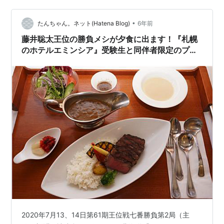
伝統文化である将棋を盛り上げ、社会貢献したいという
ことで、棋聖戦…
•
たんちゃん。ネット(Hatena Blog)
6年前
藤井聡太王位の勝負メシが夕食に出ます！『札幌
のホテルエミンシア』受験生と同伴者限定のプラ
ンです（国家試験可）
2020年7月13、14日第61期王位戦七番勝負第2局（主