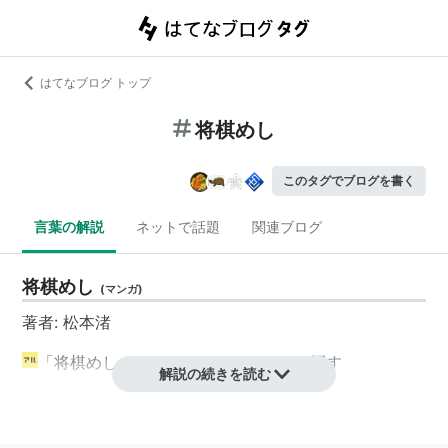
はてなブログ トップ
将棋めし
このタグでブログを書く
言葉の解説
ネットで話題
関連ブログ
将棋めし
(
マンガ
)
著者: 松本渚
「将棋めし」のマンガのコマをアルで探す
解説の続きを読む