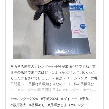
そろそろ来年のカレンダーや手帳が出揃う頃ですね。書
店等の店頭で来年のはどうしようかとパラパラめくった
りした方も多いでしょう。 ＜目次＞ １、カレンダーの曜
日問題 ２、手帳は月曜始まりなのに ３、私の手帳選び
１、カレンダーの曜日問題 日本のカレンダーに物申した
いのは「なんで日曜始まりなのか」です。１週間の最初
#
カレンダー2024
#
手帳2024
#
ダイソー
#
千鳥
は日曜ですか？さあ新しい週が始まった、というとき思
#
藤井聡太
#
将棋めし
#
月曜はじまりカレンダー
うのは月曜日ではないですか？あなたは１週間の最初に