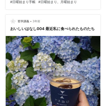
#
日曜始まり手帳
#
日曜始まり、月曜始まり
サザエさんを見たいですか？笑点を見たいですか？しか
し日本はアメリカの核の傘に入っているせいか、米国式
の日曜始まりなのです。ＧＨＱの陰謀でしょうか。かつ
ては探すと月曜始まりも売っていたのですが…
•
哲学講義
3年前
おいしいはなし004 最近私に食べられたものたち