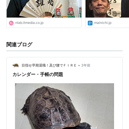
nlab.itmedia.co.jp
mainichi.jp
関連ブログ
•
目指せ早期退職！及び腰でＦＩＲＥ
3年前
カレンダー・手帳の問題