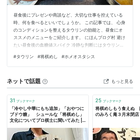
昼食後にプレゼンや商談など、大切な仕事を控えている
時、何を食べるといいでしょうか。 この記事では、 心身
のコンディションを整えるタウリンの効能と、昼食にオ
ススメのメニューをご紹介します。 にほんブログ村 避け
たい昼食後の血糖値スパイク 冷静な判断にはタウリンを
恒常性（ホメオスタシス）の維持 タウリン含有量が多い
#
タウリン
#
将棋めし
#
ホメオスタシス
食べ物 「将棋めし」にも寿司が 和食処 五島 有楽町店の
ネギトロ海鮮バラちらし定食 ■こんな方にオススメの記
事■ 仕事のパフォーマンスが上がる食事について知りた
ネットで話題
もっと見る
い。 昼食後はだるくなる。 栄養ドリンクを卒業したい。
避けたい昼食後の血糖値スパイク 昼食後に集中力が落ち
てしまう理由のひと…
31
25
ブックマーク
ブックマーク
「冷やし中華にもち追加」「おやつに
将棋めしもう食えぬ 
ブドウ糖」 シュールな「将棋めし」
のみろく庵３月末閉店 
文化についてプロ棋士に聞いてみた |
ねとらぼ