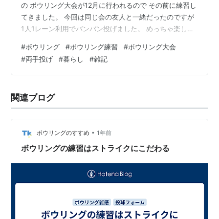
の ボウリング大会が12月に行われるので その前に練習し
てきました。 今回は同じ会の友人と一緒だったのですが
1人1レーン利用でバンバン投げました。 めっちゃ楽しい
(*´▽｀*) 半年ぶりくらいのボウリング。 好きだと言いな
#
ボウリング
#
ボウリング練習
#
ボウリング大会
がら 意外とやっていません(^^;) 先日の健康診断で視力が
#
両手投げ
#
暮らし
#
雑記
悪かったので 今日のボウリングの調子によっては コンタ
クトを買い直そうかなと思っていました。 １ピン、２ピ
ン残ってしまうことが多いので スペアをとらなくてはな
関連ブログ
りませんが 目がよく見えないと、微妙にとれ…
•
ボウリングのすすめ
1年前
ボウリングの練習はストライクにこだわる