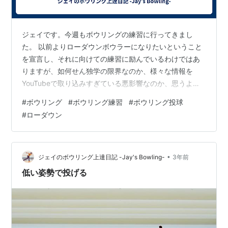
ジェイです。今週もボウリングの練習に行ってきまし
た。 以前よりローダウンボウラーになりたいということ
を宣言し、それに向けての練習に励んでいるわけではあ
りますが、如何せん独学の限界なのか、様々な情報を
YouTubeで取り込みすぎている悪影響なのか、思うよう
にローダウンボウラーになれない日々が続いています。
#
ボウリング
#
ボウリング練習
#
ボウリング投球
ローダウン＝高回転という定義で考えているのですが、0
#
ローダウン
歩助走でゆっくりまったり投げるとボールはきれいに曲
がるものの、助走をつけた途端にフォームが乱れ、ボー
ルも素直なストレートに近い緩いカーブの軌道になって
しまいます。 もうローダウンボウラーを目指すのを諦め
•
ジェイのボウリング上達日記 -Jay's Bowling-
3年前
て、レーンの右端の方からまっすぐ目に投げ…
低い姿勢で投げる