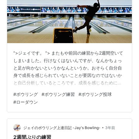
">ジェイです。 "> またもや前回の練習から2週間空いて
しまいました。行けなくはないんですが、なんかちょっ
と足が向かないというかなんというか。おそらく自分自
身で成長を感じられていないことが要因なのではないか
と自己分析しているところです。成長を感じるためには
動き続けなくてはならないけど、動き続けるためには成
#
ボウリング
#
ボウリング練習
#
ボウリング投球
長を少しでも感じたい。いやはや、鶏と卵の話よろしく
#
ローダウン
なかなか簡単なことじゃないですね。ボウリング道、深
いです。 さて本日の課題は「低い体勢」でボールをリリ
ースすること。そんなテーマで5ゲーム投げてきました。
低い体勢で投げるということは、ボールを運ぶ助走の際
•
ジェイのボウリング上達日記 -Jay's Bowling-
3年前
に身体を前傾にしておく必要があります…
2週間ぶりの練習