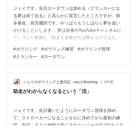
ジェイです。先日ローダウンは諦める（クランカーにな
る夢は捨て去る）と高らかに宣言したところですが、朝
令暮改、前言撤回です。やっぱりもうしばらく夢を追い
かけることにします。 実は自身のYouTubeチャンネルに
アップした動画に「助走を改善すれば変わるのではない
か？」というコメントをいただきまして、それを試して
#
ボウリング
#
ボウリング練習
#
ボウリング投球
みようということになった次第です。試行するためにボ
#
クランカー
#
ローダウン
ウリング場に行って投げれば、周りにはチラホラとクラ
ンカーの男性たち・・・やっぱり真似したくなるじゃな
いですか。だって人間だもの。 そしてこちらが当日の練
習風景をまとめた動画です。ご覧になっていただくとわ
•
ジェイのボウリング上達日記 -Jay's Bowling-
4年前
かるかと思いますが、助走改善に気持ちを入…
助走がわからなくなるという「沼」
ジェイです。先日書いたようにローダウン習得を諦め
て、ストローカーになることを心に決めてから最初の練
習。先日ふるさと納税で手に入れたソニーのVLOGカメラ
ZV-E10での初撮影ということで、ウキウキ気分でいつも