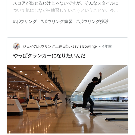
スコアが出せるわけじゃないですが、そんなスタイルに
ついて気にしながら練習していこうということで、今週
は「助走」と「リリース」をテーマにして7ゲーム投げて
#
ボウリング
#
ボウリング練習
#
ボウリング投球
まいりました。 助走について ハウスボールの頃、そして
マイボール作りたての頃は、それほど気にすることなく5
歩でシュッとボールをリリースしていたのですが、ボウ
•
リングのことを知れば知るほど助走の大切さについて意
ジェイのボウリング上達日記 -Jay's Bowling-
4年前
識せざるを得ない状況になっています。足の運び次第
やっぱクランカーになりたいんだ
で、バックスイングして持ち上げたボールが通…