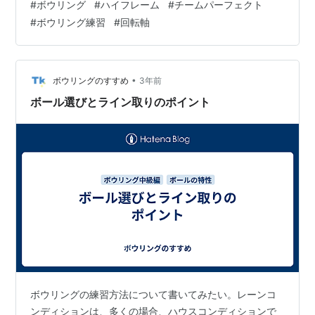
#
ボウリング
#
ハイフレーム
#
チームパーフェクト
クト ボウリング練習の後半に、いつものボウリング仲間
#
ボウリング練習
#
回転軸
３人で、アメリカンでゲームしていて、中盤まで、誰か
しらストライクになっているという状況になった。途中
から意識し始めて、自分がまたしても３番目の順番だっ
たので、２人がストライクを取れないと、自分で終わっ
•
ボウリングのすすめ
3年前
てしまう状況になる。そんなフレームも数回あった…
ボール選びとライン取りのポイント
ボウリングの練習方法について書いてみたい。レーンコ
ンディションは、多くの場合、ハウスコンディションで