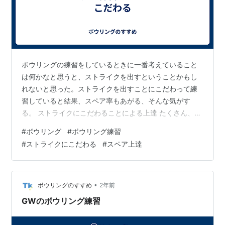
ボウリングの練習をしているときに一番考えていること
は何かなと思うと、ストライクを出すということかもし
れないと思った。ストライクを出すことにこだわって練
習していると結果、スペア率もあがる、そんな気がす
る。 ストライクにこだわることによる上達 たくさん、ス
トライクを出すということを考えて、ボウリング練習す
#
ボウリング
#
ボウリング練習
ると、いろんな点に気づくと思う。 ボール、ラインの選
#
ストライクにこだわる
#
スペア上達
択 ラインのアジャスト 回転のかけ方や球速の変化 最初
に、ストライクになるラインを探す。選択したボールで
ストライクになるラインを見つけられれば、その後は、
レーン変化に対応するために、ひたすらアジャストにな
•
ボウリングのすすめ
2年前
る。 同じラインに投げてストライクを続けら…
GWのボウリング練習