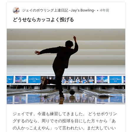
「良い」投球ができることを期待していったのですが、
•
世の中そんなに甘くないものです。最初のうちは「これ
ジェイのボウリング上達日記 -Jay's Bowling-
4年前
はいいのでは？」という期待感に満ち満ちていたもの
どうせならカッコよく投げる
の、すぐに本性を表してくる自分のスキル。やはり…
ジェイです。今週も練習してきました。 どうせボウリン
グするのなら、周りでその投球を目にした方々から「あ
の人かっこええやん」って言われたい。まだ大していい