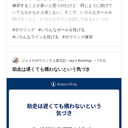
練習することが多いと思うのだけど、同じように投げて
いてもなかなか上達しない。そこで、いろんなボールを
投げることと、いろんなラインを試してみるというのを
お勧めしたい。 いろんなボールを投げるメリット 一つ
#
ボウリング
#
いろんなボールを投げる
は、自分にあったボールのスペックは、どこなのかを探
#
いろんなラインを投げる
#
ボウリング練習
索するという意味がある。ボールメーカの違いによって
も特性が違うし、表面素材、コアの形など種類の違いに
よって、自分にあった特性のボールが見つかると、スコ
アが一気にアップする可能性があると思う。 自分にあっ
•
ジェイのボウリング上達日記 -Jay's Bowling-
3年前
たボールがどのメーカでどういうスペックなのかは…
助走は遅くても構わないという気づき