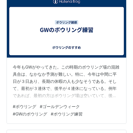
今年もGWがやってきた。この時期のボウリング場の混雑
具合は、なかなか予測が難しい。特に、今年は中間に平
日が３日あり、長期の休暇の人も少なそうである。そし
て、最初が３連休で、後半が４連休になっている。例年
であれば、最初の方はボウリング場は空いていて、後半
は混雑しているという傾向がある。 GW初日のボウリン
#
ボウリング
#
ゴールデンウィーク
グ マイボウラーレーンのコンディションが、ラウンドワ
#
GWのボウリング
#
ボウリング練習
ンフェスコンディションになっていた。通常はロングパ
ターンなのだけど、比較的、打ちやすいレーンパターン
にしているのかもしれない。そして、空いているのだろ