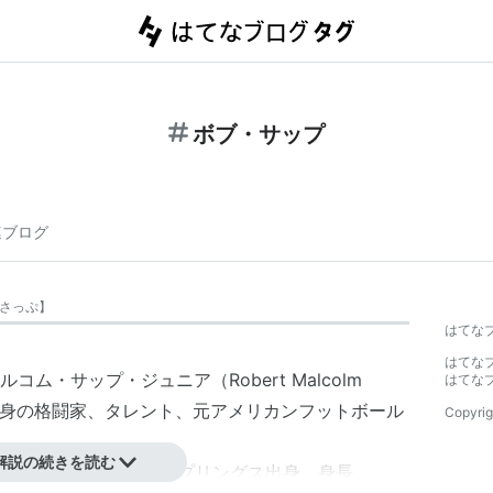
ボブ・サップ
連ブログ
さっぷ
】
はてな
はてな
ム・サップ・ジュニア（Robert Malcolm
はてな
衆国修身の格闘家、タレント、元アメリカンフットボール
Copyrig
解説の続きを読む
カ・コロラド州コロラドスプリングス出身。身長