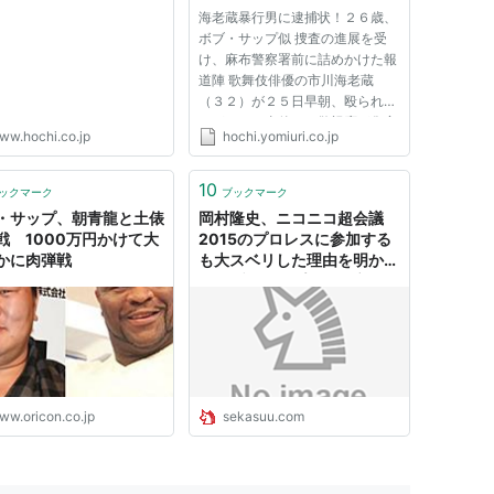
海老蔵暴行男に逮捕状！２６歳、
ボブ・サップ似 捜査の進展を受
け、麻布警察署前に詰めかけた報
道陣 歌舞伎俳優の市川海老蔵
（３２）が２５日早朝、殴られ、
けがをした事件で、警視庁が傷害
ww.hochi.co.jp
hochi.yomiuri.co.jp
容疑で男（２６）の逮捕状を取っ
たことが２９日、捜査関係者への
取材で分かった。身柄を確保した
10
ックマーク
ブックマーク
上で容疑が固まり次第、逮捕す
・サップ、朝青龍と土俵
岡村隆史、ニコニコ超会議
る...
戦 1000万円かけて大
2015のプロレスに参加する
かに肉弾戦
も大スベリした理由を明かす
「ボブ・サップが仁王立ち」
ww.oricon.co.jp
sekasuu.com