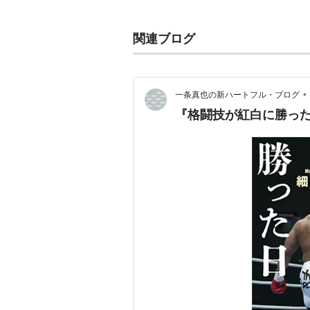
200cm、体重155kg。
かつては100メートル11秒で走っ
関連ブログ
ラフト入りするも、アキレス腱の故
WCWが崩壊。その後サム・グレコ
2002年に格闘家デビュー。K-1
•
一条真也の新ハートフル・ブログ
賞を受賞。
『格闘技が紅白に勝っ
ユーモアセンスもありバラエティ番
たした。
2004年にはIWGP王者にも輝いた。
しかし、2004年5月22日のK-1
北。保持していたIWGPヘビー級王
2005年にはサム・グレコの下で修
破り優勝をさらった。
その後、様々な対戦を重ねるも人気
2010年、格闘家として第一線を
り出していると明言した。