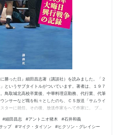
催眠術師となっていることが確認されている。
GP優勝
4年）
白に勝った日』細田昌志著（講談社）を読みました。「２
録」というサブタイトルがついています。著者は、１９７
ち。鳥取城北高校卒業後、中華料理店勤務、代行業、代筆
ナウンサーなど職を転々としたのち、ＣＳ放送「サムライ
会学のダブルメジャーで卒業している。
スターに就任。その後、放送作家をへて作家に。 ブロ
男』で紹介した３作目のノンフィクションで第４３回講談
#
細田昌志
#
アントニオ猪木
#
石井和義
賞を受賞ブログ『力道山未亡人』で紹介した近著で第３
サップ
#
マイク・タイソン
#
ヒクソン・グレイシー
賞を受賞。 本書の帯 カバ…