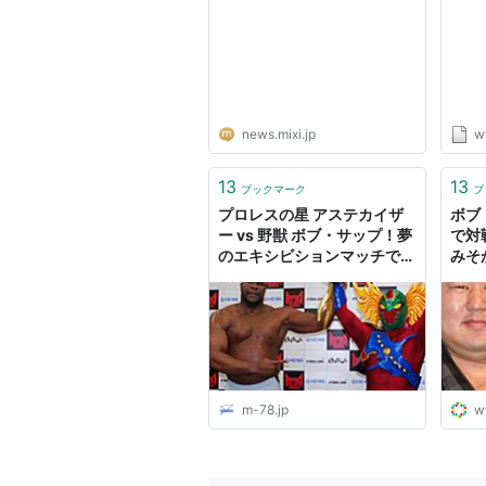
news.mixi.jp
w
13
13
ブックマーク
ブ
プロレスの星 アステカイザ
ボブ
ー vs 野獣 ボブ・サップ！夢
で対
のエキシビションマッチでア
みそ
ステカイザーが勝利！
m-78.jp
w