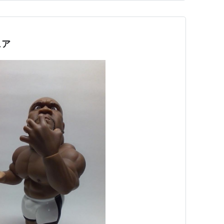
三組」。２メートルを超す…
ュア