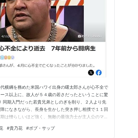
４代横綱を務めた米国ハワイ出身の曙太郎さんが心不全で
ュース以上に、故人が５４歳の若さだったということに驚
り 同期入門だった若貴兄弟としのぎを削り、２人より先
故障になきながら、長身を生かした突き押し相撲で１１回
盛期は憎らしいほど強く、無敵の最強力士が主人公のマン
アル版のようでした。 曙さんはハワイの大学を中退し
花
#
貴乃花
#
ボブ・サップ
俵を踏んだ。後に兄弟横綱となる３代目若乃花と貴乃花の