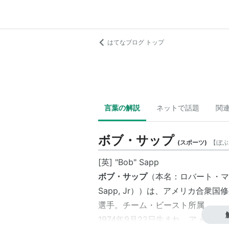
はてなブログ トップ
言葉の解説
ネットで話題
関
ボブ・サップ
(
スポーツ
)
【
ぼぶ
[英] "Bob" Sapp
ボブ・サップ
（本名：ロバート・マルコ
Sapp, Jr））は、アメリカ合
選手。チーム・ビースト所属。
1974年9月22日生まれ、アメリ