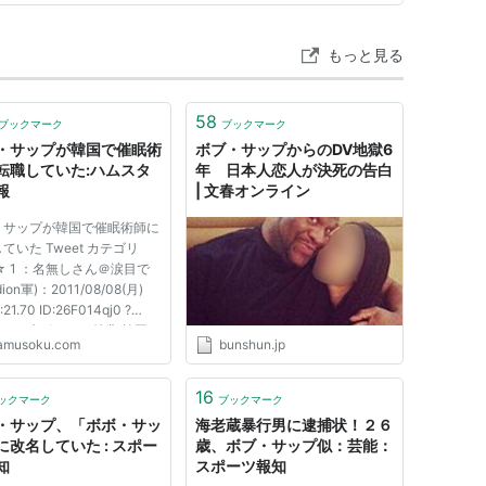
もっと見る
58
ブックマーク
ブックマーク
・サップが韓国で催眠術
ボブ・サップからのDV地獄6
転職していた:ハムスタ
年 日本人恋人が決死の告白
報
| 文春オンライン
・サップが韓国で催眠術師に
ていた Tweet カテゴリ
 1 ：名無しさん＠涙目で
ion軍)：2011/08/08(月)
:21.70 ID:26F014qj0 ?
(12000) ポイント特典 韓国の
amusoku.com
bunshun.jp
ビに催眠術師として出演する
ップ 3 ：名無しさん＠涙目
愛知県)：2011/08/08(月)
16
ックマーク
ブックマーク
:38.69 ID:afieCtpb0 くっそ
・サップ、「ボボ・サッ
海老蔵暴行男に逮捕状！２６
..
に改名していた : スポー
歳、ボブ・サップ似：芸能：
知
スポーツ報知