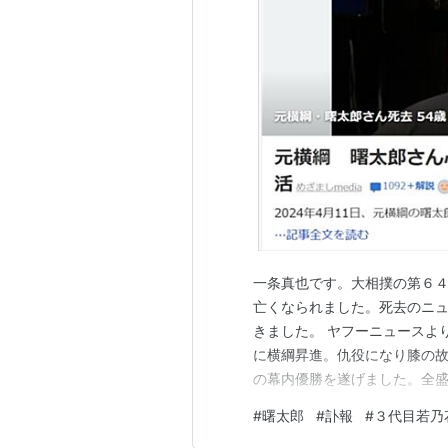
一条真也です。大相撲の第６
亡くなられました。死去のニ
きました。 ヤフーニュースよ
に横綱昇進。仇役になり膝の
の幕内優勝を遂げました。全
ガ「ああ播磨灘」の播磨灘のリ
#
曙太郎
#
訃報
#
３代目若乃
８８年春場所、１８歳で初土