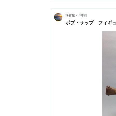
若貴兄弟、大関魁皇ら「花の六
•
懐古屋
3年前
ボブ・サップ フィギ