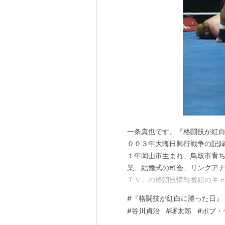
2011年（8月時点）では、韓国で
獲得タイトル
K-1 WORLD GP 2005 JAPAN 
第37代IWGPヘビー級王者（200
一条真也です。『格闘技が紅
リスト::プロレスラー
００３年大晦日興行戦争の記
リスト::格闘家
１年岡山市生まれ、鳥取市育
業、結婚式の司会、リングア
*1
:
ワシントン州立大学を薬学と社
ＴＶ」の格闘技情報番組のキャ
グ『沢村忠に真空を飛ばせた
#
『格闘技が紅白に勝った日』
社 本田靖春ノンフィクション
#
谷川貞治
#
曙太郎
#
ボブ・
０回小学館ノンフィクション大