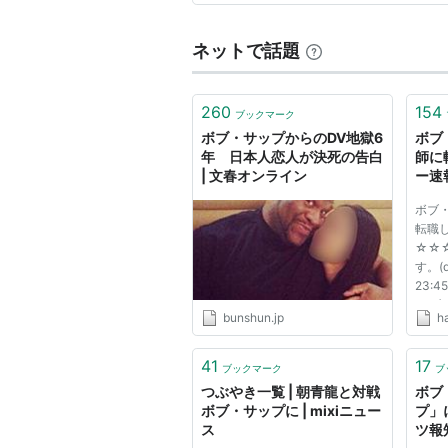
ネットで話題
260
154
ブックマーク
ボブ・サップからのDV地獄6
ボブ
年 日本人恋人が決死の告白
師に
| 文春オンライン
ー速
ボブ
転職し
☆☆☆
す。(d
23:45
PLT
bunshun.jp
h
テレ
ボブサ
です。(
41
17
ブックマーク
ブ
23:45
つぶやき一覧 | 朝青龍と対戦
ボブ
ワロタ.
ボブ・サップに | mixiニュー
プ」
ス
ツ報