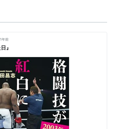
たという俊足。ワシントン州立大卒業
*1
後、NFLにド
障で引退。プロレスラーに転身するも所属団体
の紹介で石井和義と出会い、現在に至る。
のみならずプロレスでも大暴れし、同年にはプロレス大
1年前
た日』
組でも人気者になり、ハリウッド映画にも出演を果
 ROMANEXにて藤田和之と対戦し、タップアウトで敗
座を返上した。
行し、JAPAN GPにて中尾芳広、堀啓、富平辰文を
・実力ともに低迷していった。
退き、韓国でトークショーの司会および会社経営に乗