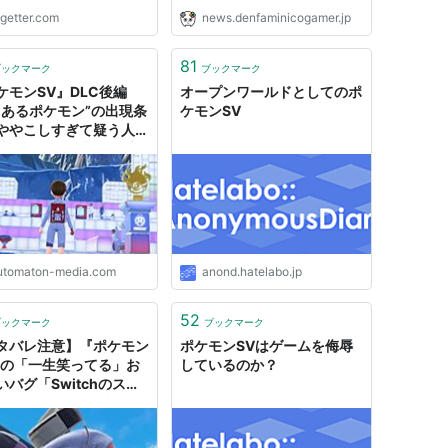
ogetter.com
news.denfaminicogamer.jp
81
ブックマーク
ブックマーク
ケモンSV』DLC後編
オープンワールドとしてのポ
とあるポケモン”の出現条
ケモンSV
ややこしすぎて疑う人続
嘘っぽいけど本当の手順
UTOMATON
utomaton-media.com
anond.hatelabo.jp
52
ブックマーク
ブックマーク
タバレ注意】『ポケモン
ポケモンSVはゲームを侮辱
』の「一生笑ってる」お
しているのか？
いバグ「Switchのスペ
が追いついてない説」