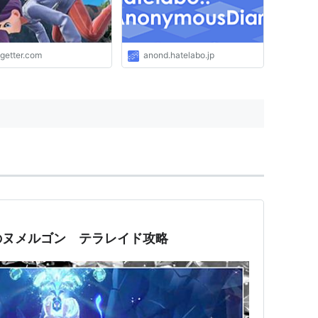
ogetter.com
anond.hatelabo.jp
のヌメルゴン テラレイド攻略