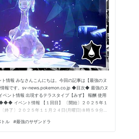
ント情報 みなさんこんにちは。今回の記事は【最強のヌ
す。sv-news.pokemon.co.jp ◆目次◆ 最強のヌ
イベント情報 出現するテラスタイプ【みず】 報酬 使用
◆◆◆ イベント情報 【１回目】 〔開始〕２０２５年１
 〔終了〕２０２５年１１月２４日(月曜日)８時５９分
年１１月２８日(金曜日)９時００分 〔終了〕２０２５年
バトル
#
最強のサザンドラ
９分サザンドラに続き６００族レイドが開催。 １回目はヌ