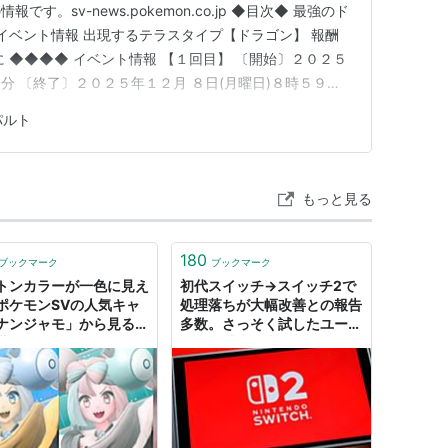
す。sv-news.pokemon.co.jp ◆目次◆ 最強のド
 イベント情報 出現するテラスタイプ【ドラゴン】 報酬
 ◆◆◆◆ イベント情報 【１回目】 〔開始〕２０２５
０分 〔終了〕２０２５年１２月 ８日(月曜日)８時５９分
年１２月１２日(金曜日)９時００分 〔終了〕２０２５年
パルト
９分ヌメルゴンに続き６００族レイドが開催。 １回目はド
もっと見る
180
ブックマーク
ブックマーク
トンカラーが一色に見え
初代スイッチ→スイッチ2で
ポケモンSVの人気キャ
処理落ちが大幅改善との報告
ナンジャモ」から見る色
多数。さっそく試したユーザ
世界
ーから感動の声が続々。『ポ
ケモンSV』『どうぶつの
森』『ティアキン』などな
ど、いろんなゲームがぬるぬ
る動く