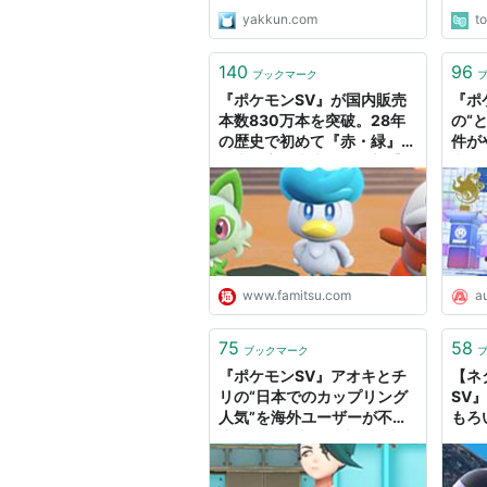
yakkun.com
t
140
96
ブックマーク
『ポケモンSV』が国内販売
『ポ
本数830万本を突破。28年
の“
の歴史で初めて『赤・緑』の
件が
国内最高販売本数を更新【ス
出。
カーレット・バイオレット】
- A
| ゲーム・エンタメ最新情報
のファミ通.com
www.famitsu.com
a
75
58
ブックマーク
『ポケモンSV』アオキとチ
【ネ
リの“日本でのカップリング
SV
人気”を海外ユーザーが不思
もろ
議がり、理由を一生懸命考え
ック
る。正反対（？）な2人 -
AUTOMATON