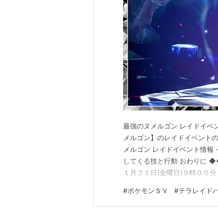
最強のヌメルゴン レイドイベ
メルゴン】のレイドイベントの情報で
メルゴン レイドイベント情報 
してくる技と行動 おわりに ◆
１月２１日(金曜日)９時００分
【２回目】 〔開始〕２０２５
#
ポケモンＳＶ
#
テラレイド
１２月 １日(月曜日)８時５
メルゴ…