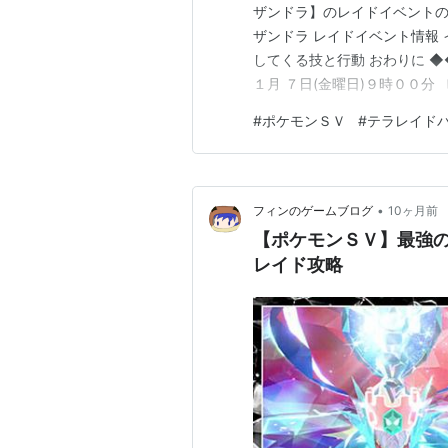
ザンドラ】のレイドイベントの情報で
ザンドラ レイドイベント情報 
してくる技と行動 おわりに ◆
１月 ７日(金曜日)９時００分
回目】 〔開始〕２０２５年１
#
ポケモンＳＶ
#
テラレイド
月１７日(月曜日)８時５９分
み…
•
フィンのゲームブログ
10ヶ月前
【ポケモンＳＶ】最強
レイド攻略