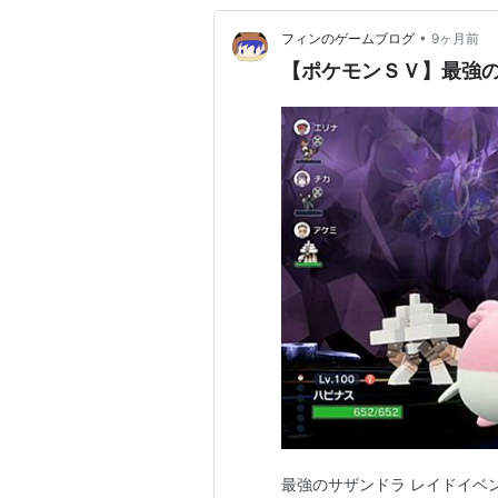
•
フィンのゲームブログ
9ヶ月前
【ポケモンＳＶ】最強
最強のサザンドラ レイドイベ