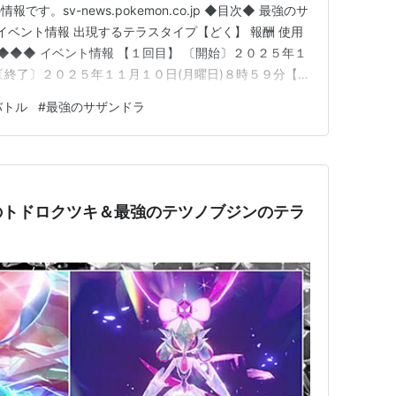
す。sv-news.pokemon.co.jp ◆目次◆ 最強のサ
イベント情報 出現するテラスタイプ【どく】 報酬 使用
◆◆◆ イベント情報 【１回目】 〔開始〕２０２５年１
 〔終了〕２０２５年１１月１０日(月曜日)８時５９分【２
１月１４日(金曜日)９時００分 〔終了〕２０２５年１１
バトル
#
最強のサザンドラ
６００族レイドが久しぶりに開催。 １回目はサザンドラの
のトドロクツキ＆最強のテツノブジンのテラ