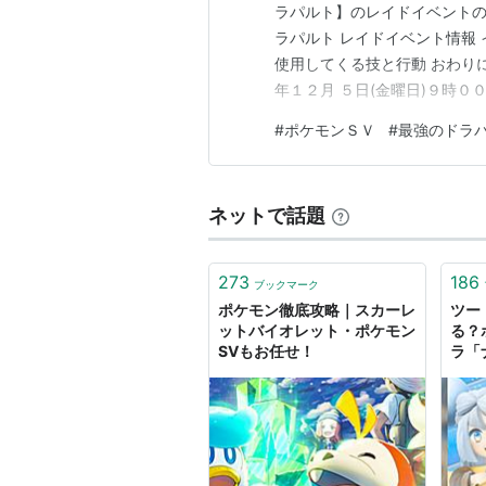
ラパルト】のレイドイベントの情報で
ラパルト レイドイベント情報
使用してくる技と行動 おわりに
年１２月 ５日(金曜日)９時０
【２回目】 〔開始〕２０２５
#
ポケモンＳＶ
#
最強のドラ
１２月１５日(月曜日)８時５
ラ…
ネットで話題
273
186
ブックマーク
ポケモン徹底攻略｜スカーレ
ツー
ットバイオレット・ポケモン
る？
SVもお任せ！
ラ「
弱の