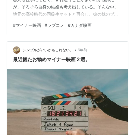
が、そろそろ自身の結婚も考え出している。そんな中、
地元の高校時代の同級生マットと再会し、彼の妹のブラ
イズメイドを務めることになるが・・・ 驚くべき性格悪
#
マイナー映画
#
ラブコメ
#
カナダ映画
い奴ゼロパーセントの映画。 カナダ映画ですが、カナダ
の人ってみんなこんなに性格いいんですか。この間観た
サウスパークではカナダ人ボロカスに言われてましたけ
•
ど笑。アメリカ人のテンション高い感じとは違う気遣い
シンプルがいいかもしれない。
6年前
のポジティブさがあると思いました。うざくないポジテ
最近観たお勧めマイナー映画２選。
ィブだったので、疲れずに楽しく観ることができまし…