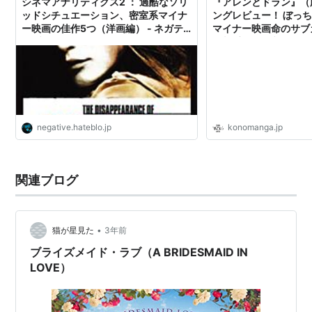
シネマアナリティクス2 ： 過酷なソリ
『アレンとドラン』（
ッドシチュエーション、密室系マイナ
ングレビュー！ ぼっ
ー映画の佳作5つ（洋画編） - ネガテ
マイナー映画命のサブ
ィブにデータサイエンティストでもな
た相手は“サブカル無関
いブログ
negative.hateblo.jp
konomanga.jp
関連ブログ
•
猫が星見た
3年前
ブライズメイド・ラブ（A BRIDESMAID IN
LOVE）