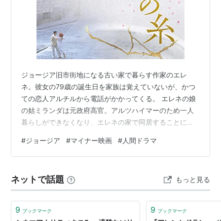
ジョージア旧市街地になる古い家で暮らす作家のエレ
ネ。彼女の79歳の誕生日を家族は覚えていないが、かつ
ての恋人アルチルから電話がかかってくる。 エレネの娘
の姑ミランダは元政府高官。アルツハイマーのため一人
暮らしができなくなり、エレネの家で同居することにな
るが・・・。 あまりにもふわっとした雰囲気なので、こ
#
ジョージア
#
マイナー映画
#
人間ドラマ
れは文化人が観る映画かな？と思ったんですが、途中か
らそうでもないかも？と思い始め、この第三次世界大戦
中の現在においては意外とタイムリーな作品なんじゃな
ネットで話題
もっと見る
いかと思いました。 ジョージアにはもちろんロシア側の
人もいて、そちら側の人は今の世界は到底耐えられない
のだなと痛感する作品。西側の思想の人間って良…
9
9
ブックマーク
ブックマーク