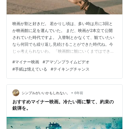
映画が割と好きだ。 若かりし頃は、多い時は月に3回と
か映画館に足を運んでいた。 まだ、映画が2本立て公開
されていた時代ですよ。 入替制とかなくて、観ていたい
なら何回でも繰り返し見続けることができた時代ね。今
じゃ考えられないわ。 「映画館に観にいくまではできな
いけれど、ちょっと観てみたいかも」。 そうやって気軽
#
マイナー映画
#
アマゾンプライムビデオ
に観れる点は有難い。 「観てみたら良かった！」という
#
手紙は憶えている
#
テイキングチャンス
マイナー作品にであうことがある。 そんなお勧めマイナ
ー映画2選をご紹介しちゃいます。 最近観たお勧めマイ
ナー映画2選。 1.手紙は憶えている www.youtube.com ●
あらすじ● 90歳のゼヴ（クリストファー・プラマー）
•
シンプルがいいかもしれない。
6年前
は、妻を亡…
おすすめマイナー映画。冷たい雨に撃て、約束の
銃弾を。