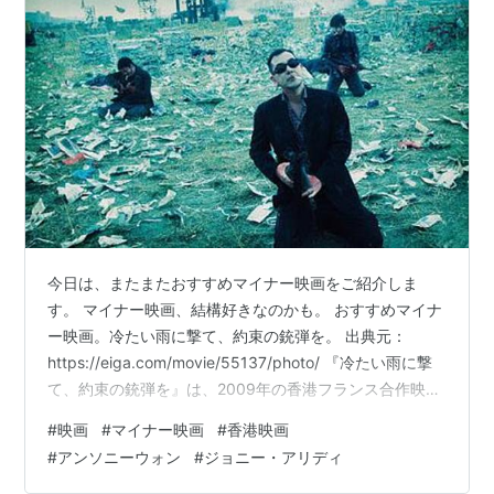
今日は、またまたおすすめマイナー映画をご紹介しま
す。 マイナー映画、結構好きなのかも。 おすすめマイナ
ー映画。冷たい雨に撃て、約束の銃弾を。 出典元：
https://eiga.com/movie/55137/photo/ 『冷たい雨に撃
て、約束の銃弾を』は、2009年の香港フランス合作映
画。 原題はVengeance。 意味は、復讐（リベンジ）より
#
映画
#
マイナー映画
#
香港映画
も、もっと重い感じのニュアンスの復讐、復仇、といっ
#
アンソニーウォン
#
ジョニー・アリディ
た感じですかね。 好みの分かれる映画だと思いますが、