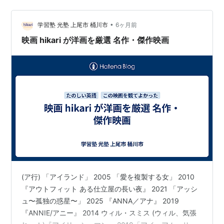
私はこの映画、好きです。渋い。 予告編＆あらすじ
www.youtube.com その日、マカオには激しい雨が降っ
ていた。 キッチンで料理をし、夫と…
•
学習塾 光塾 上尾市 桶川市
6ヶ月前
映画 hikari が洋画を厳選 名作・傑作映画
(ア行) 「アイランド」 2005 「愛を複製する女」 2010
『アウトフィット ある仕立屋の長い夜』 2021 「アッシ
ュ〜孤独の惑星〜」 2025 『ANNA／アナ』 2019
『ANNIE/アニー』 2014 ウィル・スミス (ウィル、気張