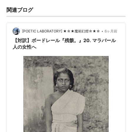
関連ブログ
•
[POETIC LABORATORY] ★☆★魔術幻燈☆★☆
6ヶ月前
【対訳】ボードレール『残骸。』20. マラバール
人の女性へ