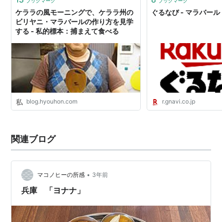
ブックマーク
ブックマーク
ケララの風モーニングで、ケララ州の
ぐるなび - マラバール
ビリヤニ・マラバールの作り方を見学
する - 私的標本：捕まえて食べる
blog.hyouhon.com
r.gnavi.co.jp
関連ブログ
•
マコノヒーの所感
3年前
兵庫 「ヨナナ」