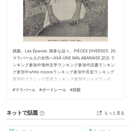
残骸。Les Épaves. 雑多な品々。PIÈCES DIVERSES. 20.
マラバール人の女性へXXÀ UNE MALABARAISE 訳注 ラ
ンキング参加中海外文学ランキング参加中読書ランキン
グ参加中white moonsランキング参加中音楽ランキング
参加中クラシック音楽ランキング参加中ジャズランキン
グ参加中電子音楽 残骸。Les Épaves. シャルル・ボード
#
マラバール
#
ボードレール
#
残骸
レール 作萩原 學 訳 雑多な品々。PIÈCES DIVERSES.
www.youtube.com www.youtube.com
www.youtube.com www.youtube.com
ネットで話題
もっと見る
www.youtube.c…
13
8