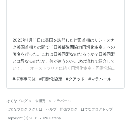
2023年1月11日に英国を訪問した岸田首相はリシ・スナ
ク英国首相との間で「日英部隊間協力円滑化協定」への
署名を行った。これは日英同盟なのだろうか？日英同盟
とは異なるのだが、何が違うのか。次の流れで紹介して
いく。 ・オーストラリアに続く円滑化協定・円滑化協定
とは・共同訓練「マラバール」・軍事同盟ではない・武
#
準軍事同盟
#
円滑化協定
#
クアッド
#
マラバール
器の共同開発の動き・まとめ ■オーストラリアに続く円
滑化協定2022年1月6日、日本はオーストラリアと円滑化
協定を結んでいた。ゆえにイギリスとはオーストラリア
はてなブログ
>
未指定
>
マラバール
に続く2か国目であった。 ■円滑化協定とはこの円滑化協
はてなブログ タグとは
ヘルプ
開発ブログ
はてなブログトップ
定の目的は、・艦船の寄港・共同演習といった協力活動
を行う際の「手続の簡素化」とさ…
Copyright (C) 2001-
2026
Hatena.