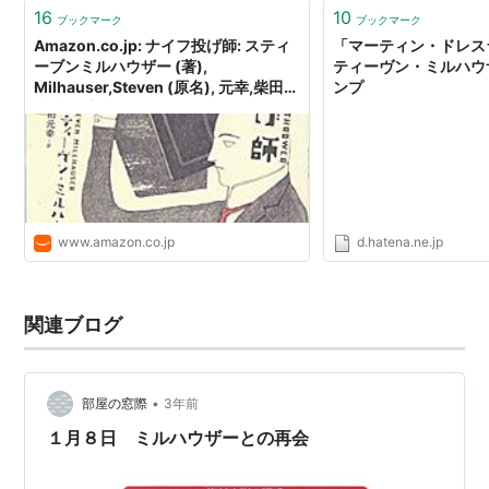
外に、虫のコーラスや、精密な情景描写、散文詩など…
16
10
ブックマーク
ブックマーク
Amazon.co.jp: ナイフ投げ師: スティ
「マーティン・ドレス
ーブンミルハウザー (著),
ティーヴン・ミルハウザ
Milhauser,Steven (原名), 元幸,柴田
ンプ
(翻訳): 本
www.amazon.co.jp
d.hatena.ne.jp
関連ブログ
•
部屋の窓際
3年前
１月８日 ミルハウザーとの再会