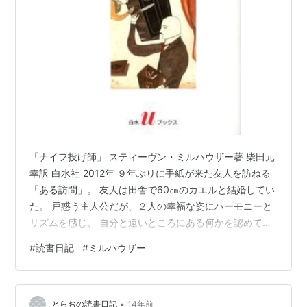
「ナイフ投げ師」 スティーヴン・ミルハウザー著 柴田元
幸訳 白水社 2012年 ９年ぶりに手紙が来た友人を訪ねる
「ある訪問」。 友人は田舎で60㎝のカエルと結婚してい
た。 戸惑う主人公だが、２人の幸福な姿にハーモニーと
リズムを感じ、 自分と遠いところにある何かを認めて帰
宅する。 結婚生活って調和とリズムがあれば、カエルだ
#
読書日記
#
ミルハウザー
っていいじゃないかと思った。
•
とらおの読書日記
14年前