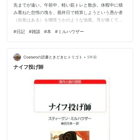
先までが遠い。午前中、軽い筋トレと散歩。休暇中に積
み重ねた怠惰の塊を、最終日で精算しようという愚か者
（自覚はある）を嘲笑うかのような強風。耳が痛くて、
いい大人なのにちょっと涙ぐむ。朝。バナナ、グラノー
#
日記
#
雑談
#
本
#
ミルハウザー
ラ、ヨーグルト。白湯。昼。白米。キャベツと豚肉の味
噌マヨ炒め。酸辣湯風スープ。春雨サラダ。夜。白米。
青梗菜と海老のガーリック炒め。白菜と厚揚げの旨煮。
•
大根と油揚げの味噌汁。トマトのマリネ。夕食後にコー
Coataroの読書ときどきヒトリゴト
5年前
ヒーと栗饅頭。＊昼食後、部屋の整理に手を出す。なぜ
ナイフ投げ師
今！？と自分にツッコミを入れつつ、深入りしないう
ち…