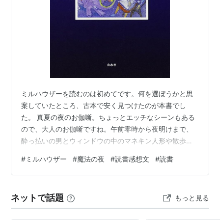
ミルハウザーを読むのは初めてです。何を選ぼうかと思
案していたところ、古本で安く見つけたのが本書でし
た。 真夏の夜のお伽噺。ちょっとエッチなシーンもある
ので、大人のお伽噺ですね。午前零時から夜明けまで、
酔っ払いの男とウィンドウの中のマネキン人形や散歩す
る少女、愛し合うカップル、図書館に忍び込む連中、冴
#
ミルハウザー
#
魔法の夜
#
読書感想文
#
読書
えない作家、そして屋根裏で目覚めるマネキン人形の饗
宴。このようなエピソードが美しく断片的に、交錯して
描かれます。時系列に並んでおり、バラバラの断片をつ
ネットで話題
もっと見る
なぎあわせると、ショートストーリーがきちんとできあ
がります。 また人あるいはマネキンを主軸とした物語以