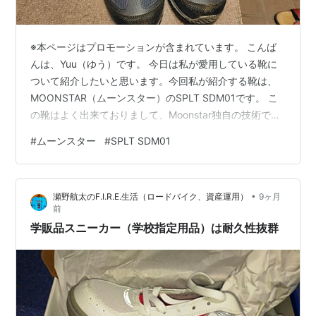
※本ページはプロモーションが含まれています。 こんば
んは、Yuu（ゆう）です。 今日は私が愛用している靴に
ついて紹介したいと思います。今回私が紹介する靴は、
MOONSTAR（ムーンスター）のSPLT SDM01です。 こ
の靴はよく出来ておりまして、Moonstar独自の技術であ
るShutDryにより、靴内への水の侵入を防ぎながら、湿気
#
ムーンスター
#
SPLT SDM01
は外に逃がしてくれることで、快適に履くことができま
す。靴内への水の侵入についてですが、この靴は防水設
計がされていて、4cmで4時間の浸漬状態での防水性を備
•
瀬野航太のF.I.R.E.生活（ロードバイク、資産運用）
9ヶ月
えた防水機能が備わっております。 また、ミッドソール
前
は反発弾性力に優れたEVAが使われ、アウトソールにはす
学販品スニーカー（学校指定用品）は耐久性抜群
り減…