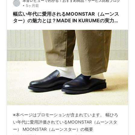
本音レビューでわかる！おすすめ商品・サービス比較ブログ
れたのかもしれないと思うと恥ずかしいです。 ただも
•
5ヶ月前
う、これは妄想（？）ですが、私は２か月後に、理想の
幅広い年代に愛用されるMOONSTAR（ムーンス
職場に転職するんだからいいや、の精神で、 …
ター）の魅力とは？MADE IN KURUMEの実力と
810s人気モデルを徹底解説
※本ページはプロモーションが含まれています。 幅ひろ
い年代に愛用評価されているMOONSTAR（ムーンスタ
ー） MOONSTAR（ムーンスター）の概要