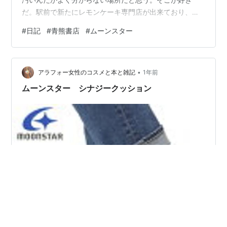
だ。駅前で新たにレモンケーキ専門店が出来ており、店
員さんが呼び込みをしていた。 目的の店の近くまで来た
#
日記
#
青熊書店
#
ムーンスター
が、開店まで1hほど間があることに気づく。オイラが珍
しく早めに家を出たので、半分ほど店が閉まっている状
態の自由が丘を歩いてしまっていた。どうりで人が少な
•
いわけだ。こういう時はオシャレなカフェで時間を潰し
アラフォー女性のコスメと本と雑記
1年前
ても良いのだろうけど、フツーにスタバに行った。 オイ
ムーンスター シナジークッション
ラにとってスタバは、どちらかと言うとスウェッ…