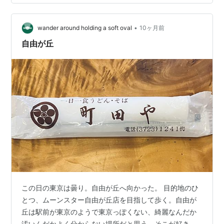
ィングして破ったことはありましたが。。そこでお出か
け用のスニーカーとは、別で普段使いは学販品を取り寄
せて使っています。しかし、学販品なんてどうやって…
•
wander around holding a soft oval
10ヶ月前
自由が丘
この日の東京は曇り。自由が丘へ向かった。 目的地のひ
とつ、ムーンスター自由が丘店を目指して歩く。自由が
丘は駅前が東京のようで東京っぽくない、綺麗なんだか
汚いんだかよく分からない場所だと思う。そこが好き