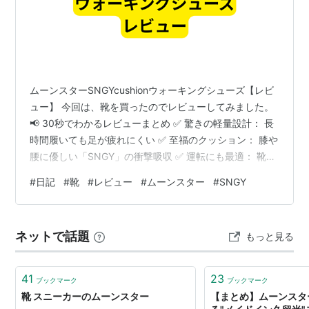
ムーンスターSNGYcushionウォーキングシューズ【レビ
ュー】 今回は、靴を買ったのでレビューしてみました。
📢 30秒でわかるレビューまとめ ✅ 驚きの軽量設計： 長
時間履いても足が疲れにくい ✅ 至福のクッション： 膝や
腰に優しい「SNGY」の衝撃吸収 ✅ 運転にも最適： 靴底
が適度な厚みで、ペダル操作がしやすい ⚠️ 注意： 足裏
#
日記
#
靴
#
レビュー
#
ムーンスター
#
SNGY
の感触が少し浅め。好みは分かれるかも？ 「歩く」と
「走る（車）」を両立させるコスパ最強靴！ ムーンスタ
ーSNGYcushionウォーキングシューズ【レビュー】 📢
ネットで話題
もっと見る
30秒でわかるレビューまとめ ムーンスター
SNGYcushionウォーキングシューズ 買ってみ…
41
23
ブックマーク
ブックマーク
靴 スニーカーのムーンスター
【まとめ】ムーンスタ