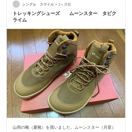
今回購入したのは、ムー…
•
シングル スマイル
2ヶ月前
トレッキングシューズ ムーンスター タビク
ライム
山用の靴（夏靴）を買いました。ムーンスター（月星）