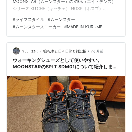
MOONSTAR（ムーンスター）の810s（エイトテンス）
シリーズ KITCHE（キッチェ） HOSP（ホスプ）
STUDEN（スチューデン） SNOWF（スノーフ）
#
ライフスタイル
#
ムーンスター
PROO（プルー） MOONSTAR（ムーンスター）スニー
#
ムーンスタースニーカー
#
MADE IN KURUME
カーの魅力 歴史と伝統の融合 MADE IN KURUMEの誇り
ヴァルカナイズ製法の優れた技術 デザインのシンプルさ
と多様性 履き心地の良さと足幅に対する配慮
MOONSTAR（ムーンスター）スニーカーの評判 耐久性
•
Yuu（ゆう）/自転車と日々日常と雑記帳
7ヶ月前
と長…
ウォーキングシューズとして使いやすい。
MOONSTARのSPLT SDM01について紹介しま
す。