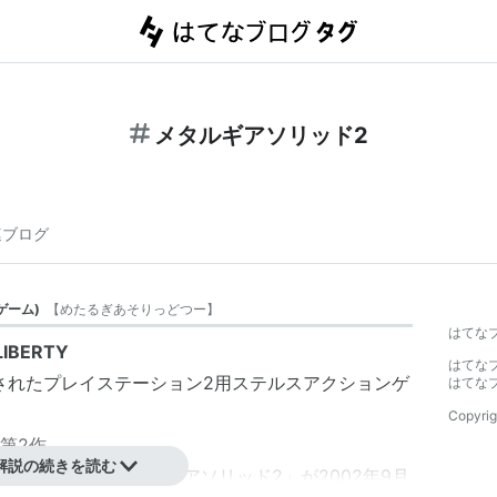
メタルギアソリッド2
連ブログ
ゲーム
)
【
めたるぎあそりっどつー
】
はてな
LIBERTY
はてな
発売されたプレイステーション2用ステルスアクションゲ
はてな
Copyrig
第2作。
解説の続きを読む
ント・オブ メタルギアソリッド2」が2002年9月