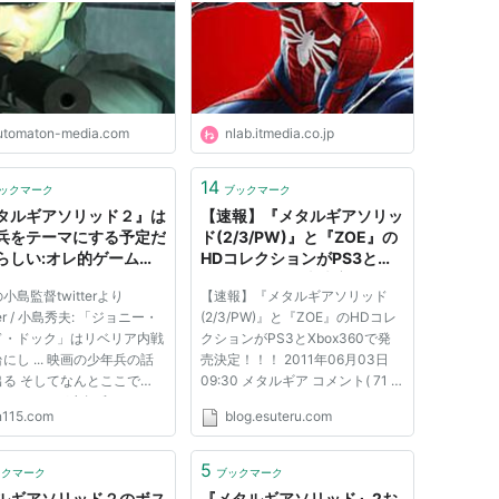
FOXHOUND部隊の出動を要請。
定」に向けて徹底追及の
ソリッド2」の物語的共通点
の参加はこれが初となる「雷電」は、海面下より
- AUTOMATON
とは (1/4) - ねとらぼ
任務（スニーキングミッション）を開始し
utomaton-media.com
nlab.itmedia.co.jp
14
ックマーク
ブックマーク
・スネーク…大塚明夫
タルギアソリッド２』は
【速報】『メタルギアソリッ
兵をテーマにする予定だ
ド(2/3/PW)』と『ZOE』の
らしい:オレ的ゲーム速
HDコレクションがPS3と
刃
Xbox360で発売決定！！！
小島監督twitterより
【速報】『メタルギアソリッド
: はちま起稿
ter / 小島秀夫: 「ジョニー・
(2/3/PW)』と『ZOE』のHDコレ
田中秀幸
ド・ドック」はリベリア内戦
クションがPS3とXbox360で発
にし ... 映画の少年兵の話
売決定！！！ 2011年06月03日
麻里安
出る そしてなんとここで
09:30 メタルギア コメント( 71 )
今日子
S2のテーマが少年兵であるこ
Twitter はてなBM MGSコレクシ
in115.com
blog.esuteru.com
される Twitter / 小島秀
ョンきたでぇええええええ！！！
公次
MGS2のテーマは少年兵でし
27 名前：名無しさん必死だな
際の記録映像を買い ... ＞
[sage] 投稿日：2011/06/03(金)
5
ックマーク
ブックマーク
の賛同を得られず、最低限の
09:19:11.02 ID:yHEIRiAN0 [1/2]
ルギアソリッド２のボス
『メタルギアソリッド』2お