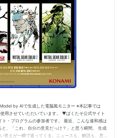
Game
ク
: 10回
グ (6件) を見る
 サブスタンス PlayStation 2 the Best
コナミ
06
Game
グ (4件) を見る
 Model by AIで生成した電脳風モニター ※本記事では
SOLID 2 SUBSTANCE (コナミ殿堂セレクション)
使用させていただいています。 ▼ぱくたそ公式サイト
エイト・プログラムの参加者です。 最近、こんな違和感は
コナミ
21
いると、「これ、自分の意見だっけ？」と思う瞬間。 生成
Game
しい答えが一瞬で返ってくる。ニュースも、解説も、意見