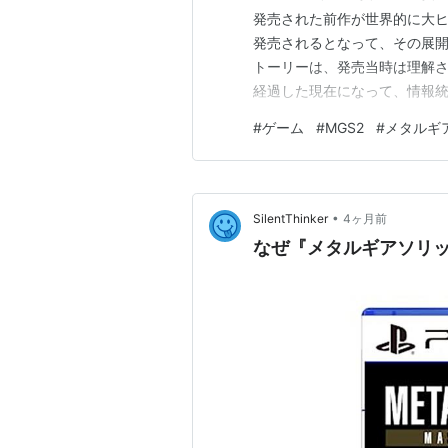
Best
発売された前作が世界的に大ヒ
出版社/メーカー:
発売されるとなって、その展開
発売日:
2007/11/
トーリーは、発売当時は理解さ
メディア:
Video 
購入
: 4人
クリッ
経過した現在になって、情報統
この商品を含むブログ
鎖的価値観、ドローン兵器やV
#
ゲーム
#
MGS2
#
メタルギ
た感があります。 小島監督は
THE DOCUMEN
出版社/メーカー:
•
SilentThinker
4ヶ月前
発売日:
2002/09/
なぜ『メタルギアソリッ
メディア:
Video 
クリック
: 8回
この商品を含むブ
METAL GEAR 
出版社/メーカー:
発売日:
2002/12/