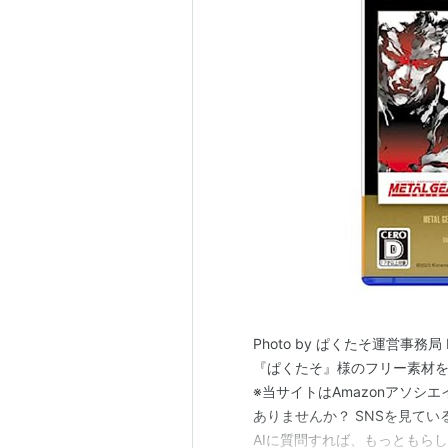
メディア:
Video 
購入
: 1人
クリッ
この商品を含むブロ
メタルギアソリッド2
出版社/メーカー:
発売日:
2003/11/
メディア:
Video 
クリック
: 8回
この商品を含むブロ
Photo by ぱくたそ運営事務局
METALGEAR 
『ぱくたそ』様のフリー素材を
※当サイトはAmazonアソシ
出版社/メーカー:
発売日:
2004/10/
ありませんか？ SNSを見て
メディア:
Video 
AIに質問すれば、もっともら