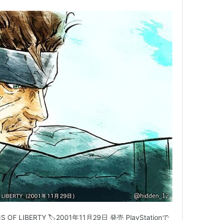
SOLID 2 SONS OF LIBERTY (コナミ殿堂セレクシ
コナミ
21
Game
グ (26件) を見る
th アニバーサリー メタルギア ソリッド2 サンズ オ
コナミデジタルエンタテインメント
26
Game
グ (21件) を見る
 2 サンズ オブ リバティー PlayStation 2 the
NS OF LIBERTY 🏷️2001年11月29日 発売 PlayStationで