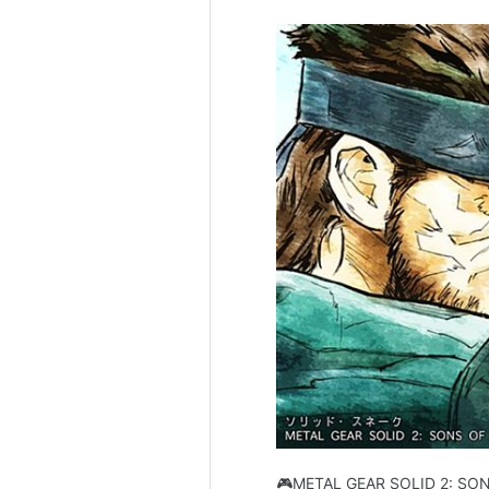
METALGEAR 
ョン)
出版社/メーカー:
発売日:
2004/10/
メディア:
Video 
クリック
: 11回
この商品を含むブロ
メタルギア 20
ブ リバティ
出版社/メーカー:
発売日:
2007/07/
メディア:
Video 
クリック
: 8回
この商品を含むブロ
メタルギア ソリッド
🎮METAL GEAR SOLID 2: SO