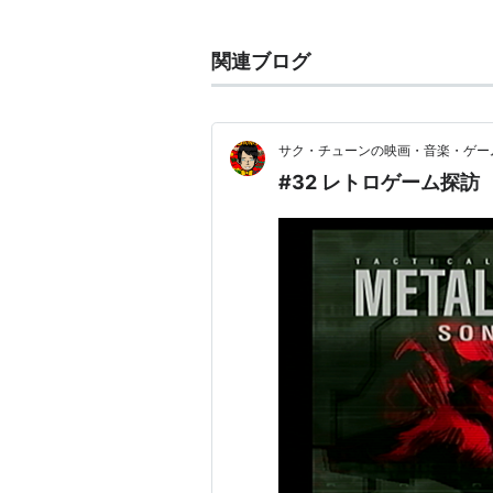
12日に発売。
2002年12月19日には、完全版
関連ブログ
が発売された。
ストーリー
サク・チューンの映画・音楽・ゲー
#32 レトロゲーム探訪
【 タンカー編 】
シャドーモセス島事件の後、
メタルギアの技術情報が闇市場
多くの亜種が世界中に拡散し
兵器ではなくなっていった。
反メタルギア財団「フィラン
ソリッド・スネークは、新型
情報を掴む。同じくフィラン
無線サポートを受け、新型メ
ハドソン川を航行中の偽装タ