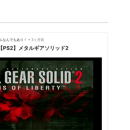
（英語音声）の「メタルギアソリッド2 サブスタンス」
•
ムなんでもあり！
3ヶ月前
 【PS2】メタルギアソリッド2
リボルバー・オセロットの暗躍により
(ブラックマーケット)に流出した。
、核武装国にとってメタルギアは特別な
ソロピー」のメンバーとなった
メタルギアが極秘裏に輸送されるという
ソロピーのメンバーであるオタコンの
タルギアの情報を入手するためニューヨーク、
ンカーへ潜入を開始するスネーク。