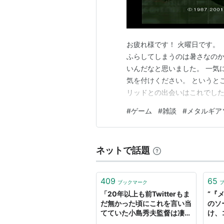
だが、その潜入に時を合わせ
よって制圧される・・・。
お疲れ様です！ 火曜日です。
ふらしてしまうのは暑さなのか
【 プラント編 】
いんだなと思いました。 一気
スネークが潜入したタンカー
気を付けください。 というと
流出した大量の油を処理する
リッドとの出会いはこれでした
海洋浄水施設『ビッグ・シェ
ようかと思います！ ではどうぞ
#
ゲーム
#
雑談
#
メタルギア
2』 2001年にKONAMI
今は環境保護のシンボルとし
スアクションゲーム！』 近代
「サンズ・オブ・リバティ」(
よって占拠された。
ネットで話題
彼等は視察に訪れていた大統
大量の爆弾を設置、多額の現
409
65
ブックマーク
仕掛けた爆弾が爆発すれば、
「20年以上も前Twitterもま
“『
だ無かった頃にこれを言い当
のソ
環境破壊に見舞われる──。
てていた小島秀夫監督は凄い
け、
なって思う」『メタルギアソ
たと