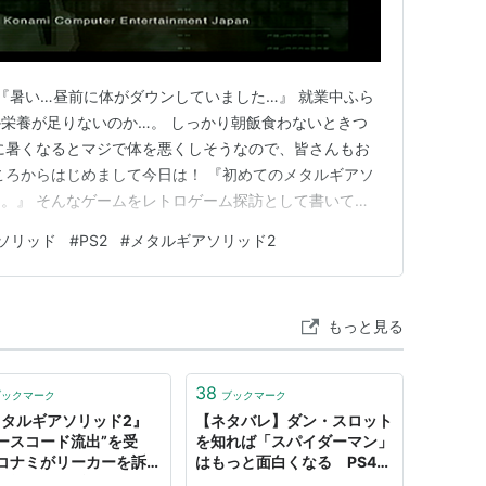
たかのように、タンカーは謎の武装集団に
 『暑い…昼前に体がダウンしていました…』 就業中ふら
栄養が足りないのか…。 しっかり朝飯食わないときつ
に暑くなるとマジで体を悪くしそうなので、皆さんもお
の沈没事故より2年後。
ころからはじめまして今日は！ 『初めてのメタルギアソ
為、マンハッタン沖に建設された
。』 そんなゲームをレトロゲーム探訪として書いてみ
ル』。
！ 1.ゲームタイトルと対応機種 『メタルギアソリッド
ソリッド
#
PS2
#
メタルギアソリッド2
から発売された本作は、 『身を潜めストーリーを進めるステル
て知られるそのプラントが
的で…
自由の仔達)と名乗る武装グループに
もっと見る
領を人質にとり、ビッグ・シェルに
金を政府に要求した。
38
ブックマーク
ブックマーク
大規模な化学災害が誘発し、有史以来最悪の
メタルギアソリッド2』
【ネタバレ】ダン・スロット
ースコード流出”を受
を知れば「スパイダーマン」
コナミがリーカーを訴え
はもっと面白くなる PS4ス
の報道。まずは「リーカ
パイダーマンと「メタルギア