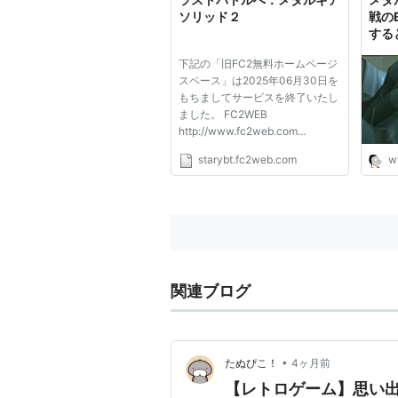
表...
ソリッド２
戦の
する
METAL G
の名
下記の「旧FC2無料ホームページ
出版社/メ
スペース」は2025年06月30日を
発売日:
20
もちましてサービスを終了いたし
メディア:
ました。 FC2WEB
購入
: 1人
http://www.fc2web.com
この商品を
GOOSIDE
starybt.fc2web.com
w
http://www.gooside.com k-
free.net http://www.k-free.net
Easter http://www.easter.ne.jp
55 STREET
メタルギアソリッ
http://www.55street.net
ZERO_CITY.com
出版社/メーカー:
http://www.zero-city.com OJIJ...
発売日:
2002/09/
メディア:
Video 
関連ブログ
購入
: 1人
クリッ
この商品を含むブログ
•
たぬぴこ！
4ヶ月前
【レトロゲーム】思い出127