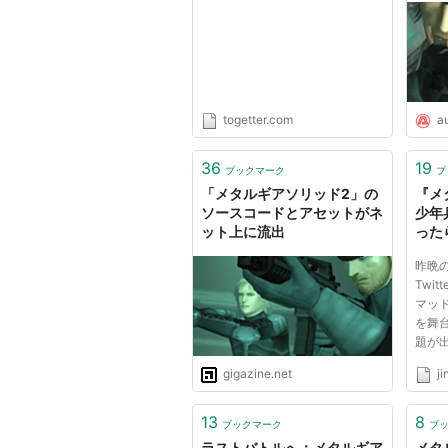
未曾有の緊急事態に政府は新生
リッド2 サンズオブリバテ
ー特
FOXHOUND隊員、実戦へ
ィ』の動画に反響 -
構え 
Togetter
ビッグ・シェルへの単独潜入
た・・・。
togetter.com
a
主なキャスト
36
19
ブックマーク
ブ
ソリッド・スネーク
／ソリダス
「メタルギアソリッド2」の
『メ
ソースコードとアセットがネ
少年
雷電…堀内賢雄
ット上に流出
った
大佐…青野武
報＠
昨晩の
ローズ…井上喜久子
Twit
ハル・
エメリッヒ
(
オタコン
)…
マッ
を舞台
エマ・エメリッヒ
(E.E.)…山本
題が
オルガ・ゴルルコビッチ
…寺瀬
MG
gigazine.net
j
とが明か
リボルバー・オセロット…戸谷
夫: 
た。実
13
8
ブックマーク
ブ
商品
業界
ラストバトルへ：メタルギア
メタ