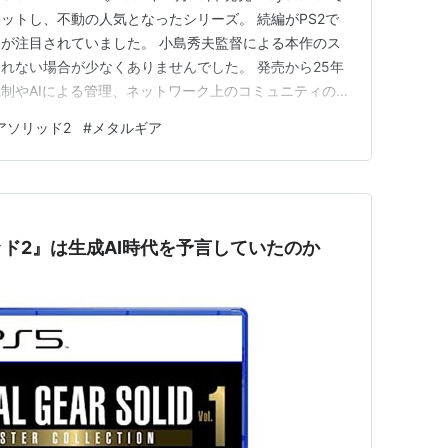
ットし、不動の人気となったシリーズ。 続編がPS2で
コナミデジタルエンタテインメント
が注目されていました。 小島秀夫監督による本作のス
29
れない場合が少なくありませんでした。 発売から25年
Game
ク
: 58回
制やAIによる管理、ネットワーク上のコミュニティの閉
 (22件) を見る
R訓練など、一般への浸透具合からして時代が追いつい
アソリッド2
#
メタルギア
、SFや科学の先端テクノロジーを物語舞台に取…
T OF METALGEAR SOLID 2
コナミ
12
ド2』は生成AI時代を予言していたのか
Game
ログを見る
SOLID 2 SUBSTANCE
コナミ
19