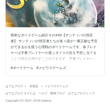
簡単なボードゲーム紹介その449【サンティバの預言
者】 サンティバの預言者たちが各々誰が一番正確な予言
ができるかを競う心理戦のボードゲームです。各プレイ
ヤーは手番プレイヤーの選ぶダイスの目を予想し当てる
ことで得点を増やすことができます。手番プレイヤーは
全員の予想が的中するまでダイスの目を選択することが
#
ボードゲーム
#
メビウスゲームズ
でき、ダイス目によって決まったアクションを行うこと
ができます。全員の予想が当たったら、手番が終了して
しまうので相手の予想と異なるアクションを時に選択す
はてなブログ
>
未指定
>
メビウスゲームズ
る必要があります。先に30点をいずれかのプレイヤーが
はてなブログ タグとは
ヘルプ
開発ブログ
はてなブログトップ
獲得したら、最終的な勝利点計算を行い合計点が1番高い
プレイヤーがゲームの勝者です。 通販サイトJ…
Copyright (C) 2001-
2026
Hatena.