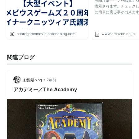
商品詳細ページを閲覧す
表示されます。チェック
に簡単に戻る事が出来ま
boardgamemovie.hatenablog.com
www.amazon.co.jp
関連ブログ
•
お髭処blog
2年前
アカデミー／The Academy