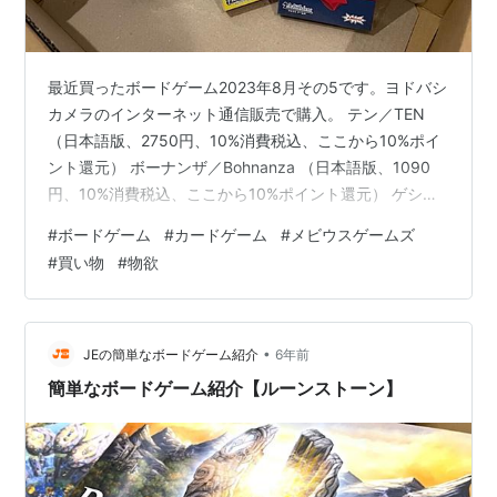
最近買ったボードゲーム2023年8月その5です。ヨドバシ
カメラのインターネット通信販売で購入。 テン／TEN
（日本語版、2750円、10%消費税込、ここから10%ポイ
ント還元） ボーナンザ／Bohnanza （日本語版、1090
円、10%消費税込、ここから10%ポイント還元） ゲシェ
ンク／Geschenkt （日本語版、1400円、10%消費税込、
#
ボードゲーム
#
カードゲーム
#
メビウスゲームズ
ここから10%ポイント還元） ※送料無料今日は11月です
#
買い物
#
物欲
が、タイトルの8月は誤字ではありません。ボードゲーム
とは関係がない生活消耗品を通信販売で購入するのと一
緒にボードゲームを購入。発売時から気になっていた
「テン」、えらく割引していた「ボーナンザ」…
•
JEの簡単なボードゲーム紹介
6年前
簡単なボードゲーム紹介【ルーンストーン】