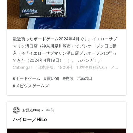
最近買ったボードゲーム2024年4月です。イエローサブ
マリン溝口店（神奈川県川崎市）でプレオープン日に購
入（→「イエローサブマリン溝口店プレオープンに行っ
てきた（2024年4月19日）」）。 カバンガ！／
Cabanga! （日本語版、1800円、10%消費税込み） メビ
ウスゲームズによる日本語版カードゲーム新作です。最
#
ボードゲーム
#
買い物
#
物欲
#
溝の口
近はインフレと円安とで小箱カードゲームは以前は1500
#
メビウスゲームズ
円が目安だったのが1800円になってきました。また、溝
の口のイエローサブマリンへはプレオープンの翌日のグ
ランドオープン日夕方にも覗きに行ったのですが、外看
板ができていました（写真）。 このブログの関連記事 最
•
お髭処blog
3年前
近買ったボードゲー…
ハイロー／HiLo