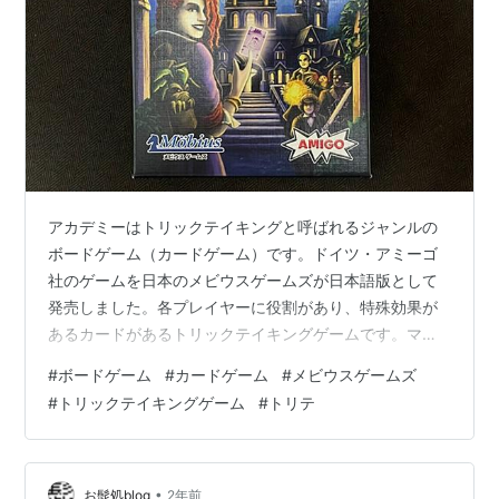
アカデミーはトリックテイキングと呼ばれるジャンルの
ボードゲーム（カードゲーム）です。ドイツ・アミーゴ
社のゲームを日本のメビウスゲームズが日本語版として
発売しました。各プレイヤーに役割があり、特殊効果が
あるカードがあるトリックテイキングゲームです。マス
トフォロー、切札（トランプ）あり。今回3人でプレイ。
#
ボードゲーム
#
カードゲーム
#
メビウスゲームズ
カードの特殊効果に依存する部分が大きいゲームと理解
#
トリックテイキングゲーム
#
トリテ
しているのですが、どうも肝心のその効果設定が荒っぽ
い。トリックテイキングと聞くと緻密でゲーマー向けゲ
ームを連想してしまうけれど、運とバランス面でももっ
とカジュアルなゲームと捉えるべきだったのかもしれま
•
お髭処blog
2年前