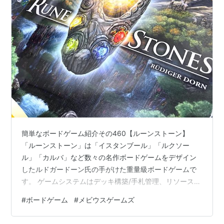
簡単なボードゲーム紹介その460【ルーンストーン】
「ルーンストーン」は「イスタンブール」「ルクソー
ル」「カルバ」など数々の名作ボードゲームをデザイン
したルドガードーン氏の手がけた重量級ボードゲームで
す。 ゲームシステムはデッキ構築/手札管理、リソース管
理となります。ゲーム中、プレイヤーはデッキを構築す
#
ボードゲーム
#
メビウスゲームズ
るためにカードを購入します。2枚のカードをプレイする
ことで宝石を獲得できます。 宝石はさらに遺物を購入す