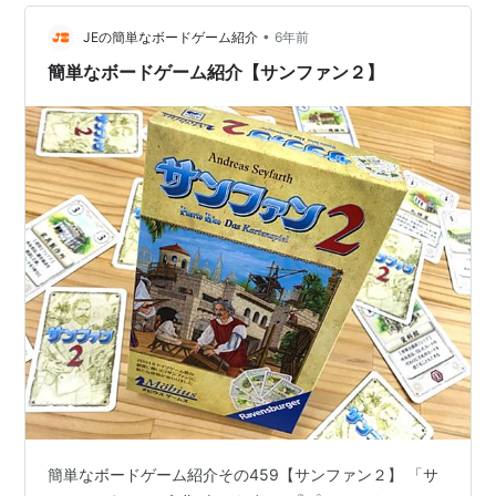
ることができ、遺物のポイントでルーンストーンを獲得
•
できる手順となっています。ルーンストーンには特殊な
JEの簡単なボードゲーム紹介
6年前
能力か備わっており、集めることでゲーム後半になれば
簡単なボードゲーム紹介【サンファン２】
なるほど、多彩なアクションができるようにな…
簡単なボードゲーム紹介その459【サンファン２】 「サ