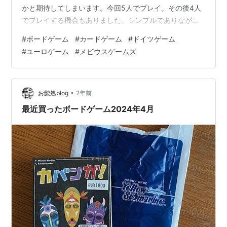
かと期待してしまいます。今回5人でプレイ。その後4人
でプレイする機会もありました。シンプルでありながら
新しいカードゲームです。半リアルタイムカードゲー
#
ボードゲーム
#
カードゲーム
#
ドイツゲーム
ム…かと思いましたが、そこはルール解釈の問題がある
#
ユーロゲーム
#
メビウスゲームズ
かもしれません。カードのカウンティング（数え上げと
記憶）ができればかなり有利ですが、ちょっと無理。
「カバンガ！」と声を出すノリも楽しいですね。我慢く
らべ的要素があります。ドイツゲーム的ユーロゲーム的
•
お髭処blog
2年前
な、完成度が高いアミーゴの小箱カードゲームだと思い
最近買ったボードゲーム2024年4月
まし…