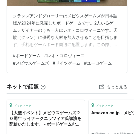
クランズアンドグローリーはメビウスゲームズが日本語
版が2024年に発売したボードゲームです。2人いるゲー
ムデザイナーのうち一人はレオ・コロヴィーニです。氏
族（クラン）に優秀な人材を加入させることを目指しま
す。手札をゲームボード周辺に配置します。この際、す
でにあるカードの左右もしくは正面の位置に置きます。
#
ボードゲーム
#
レオ・コロヴィーニ
同じ色か同じ数字のカードしかプレイできません。カー
#
メビウスゲームズ
#
ドイツゲーム
#
ユーロゲーム
ドを出した区画にチップを配置することもできます。チ
ップを早く置くといいカードを獲得できません。しか
し、遅すぎるとカードが取れません。勝利するにはタイ
ネットで話題
もっと見る
ミングを見計らってチップを置く必要があります。今回4
人でプレイ。コロヴィーニらしいパズル的な難しさ…
9
9
ブックマーク
ブックマーク
【大型イベント】メビウスゲームズ２
Amazon.co.jp -
０周年 ライナークニッツィア氏講演を
配信いたします。 - ボードゲームむ～
び～