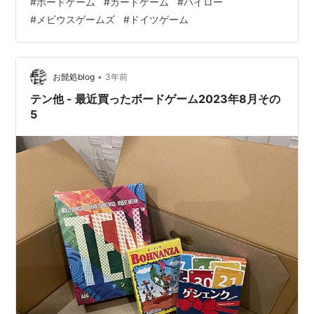
#
ボードゲーム
#
カードゲーム
#
ハイロー
てるカードが次の手番プレイヤーへ大きく影響するの
#
メビウスゲームズ
#
ドイツゲーム
で、よく考える必要があります。座席順でプレイ感やプ
レイスタイルが変わる可能性があるので、座席替えも重
要ですね。シンプルにして面白いカードゲームです。 こ
のブログの関連記事 泣き虫マウマウ／Heul doch! Mau
•
お髭処blog
3年前
Mau （ホイルドッホ） もっと…
テン他 - 最近買ったボードゲーム2023年8月その
5