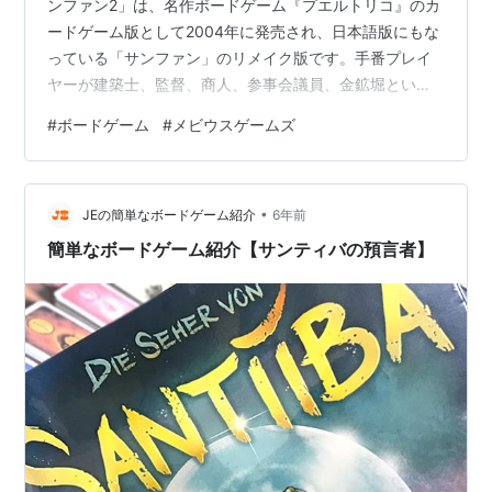
ンファン2」は、名作ボードゲーム『プエルトリコ』のカ
ードゲーム版として2004年に発売され、日本語版にもな
っている「サンファン」のリメイク版です。手番プレイ
ヤーが建築士、監督、商人、参事会議員、金鉱堀という5
つの職業を選び、選ばれた職業は全員がプレイできると
#
ボードゲーム
#
メビウスゲームズ
いう「バリアブルフェイズオーダー」システムを採用し
ており、それぞれ職業を選んだプレイヤーにはアドバン
テージがあります。誰かが12枚の建物を出したラウンド
•
でゲーム終了。建物には、建設コストが安くなるもの、
JEの簡単なボードゲーム紹介
6年前
たくさん生産できるもの、手札の補充をしやすくするも
簡単なボードゲーム紹介【サンティバの預言者】
のなどさまざまな特権があり、コンボも…