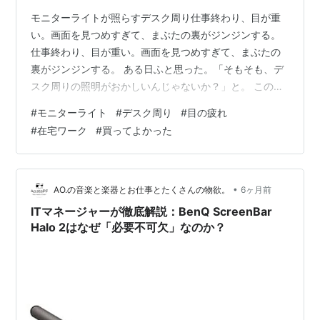
モニターライトが照らすデスク周り仕事終わり、目が重
い。画面を見つめすぎて、まぶたの裏がジンジンする。
仕事終わり、目が重い。画面を見つめすぎて、まぶたの
裏がジンジンする。 ある日ふと思った。「そもそも、デ
スク周りの照明がおかしいんじゃないか？」と。 この記
事では、デスクライトの代わりにモニターライトを導入
#
モニターライト
#
デスク周り
#
目の疲れ
して、目の疲れが激減した話を正直に書く。Amazonで買
#
在宅ワーク
#
買ってよかった
える人気5機種を実際に比較した結果も表にまとめた。
モニターライトとは何か？結論：デスクライトの完全上
位互換 目の疲れが減る理由は「光の角度」 デスクライト
との違い 人気5機種を徹底比較｜おすすめはどれ？ 比較
•
AO.の音楽と楽器とお仕事とたくさんの物欲。
6ヶ月前
表（2026年3月最新版） …
ITマネージャーが徹底解説：BenQ ScreenBar
Halo 2はなぜ「必要不可欠」なのか？