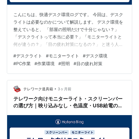
こんにちは、快適デスク環境ログです。 今回は、デスク
ライトは必要なのかについて解説します。 デスク環境を
整えていると、 「部屋の照明だけで十分じゃない？」
「デスクライトって本当に必要？」「モニターライトと
何が違うの？」「目の疲れ対策になるの？」 と迷う人は
多いと思います。 結論から言うと、手元が暗い環境で作
#
デスクライト
#
モニターライト
#
デスク環境
業する人にはデスクライトはかなり便利です。一方で、
#
PC作業
#
作業環境
#
照明
#
目の疲れ対策
PC作業中心なら、デスクライトよりモニターライトの方
が合う場合もあります。 この記事では、デスクライトが
必要な人・不要な人、モニターライトとの違い、選び方
のポイントを初心者向けにまとめます。 デスクライトと
•
テレワーク道具箱
3ヶ月前
は？ デスクライトとは、机の上や手元…
テレワーク向けモニターライト・スクリーンバー
の選び方｜映り込みなし・色温度・USB給電の判
断基準