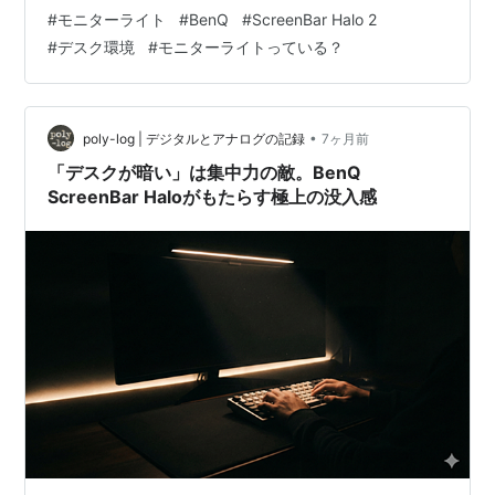
ではなく、「必要不可欠な機材」です。 私もかつては
#
モニターライト
#
BenQ
#
ScreenBar Halo 2
「電気さえついていればOK」派でしたが、海外出張先で
#
デスク環境
#
モニターライトっている？
目にした、国際基準に準拠したプロのオフィス照明環境
を体験してから、考え方が根本的に変わりました。本記
事では、ITマネージャーとしての視点から、BenQの最新
モニターライト「ScreenBar Halo 2」の機能と設計思想
•
poly-log | デジタルとアナログの記録
7ヶ月前
を徹底的に分析し…
「デスクが暗い」は集中力の敵。BenQ
ScreenBar Haloがもたらす極上の没入感