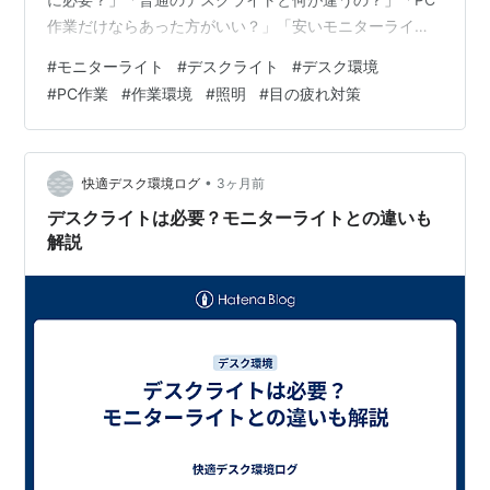
作業だけならあった方がいい？」「安いモニターライト
でも大丈夫？」 と気になる人は多いと思います。 結論か
#
モニターライト
#
デスクライト
#
デスク環境
ら言うと、PC作業が中心の人にはモニターライトはかな
#
PC作業
#
作業環境
#
照明
#
目の疲れ対策
り便利です。特に、夜に作業する人や、デスク上をすっ
きりさせたい人には相性が良いアイテムです。 一方で、
すべての人に必須というわけではありません。モニター
の形状によっては取り付けにくかったり、紙の作業には
•
快適デスク環境ログ
3ヶ月前
デスクライトの方が向いていたりしま…
デスクライトは必要？モニターライトとの違いも
解説