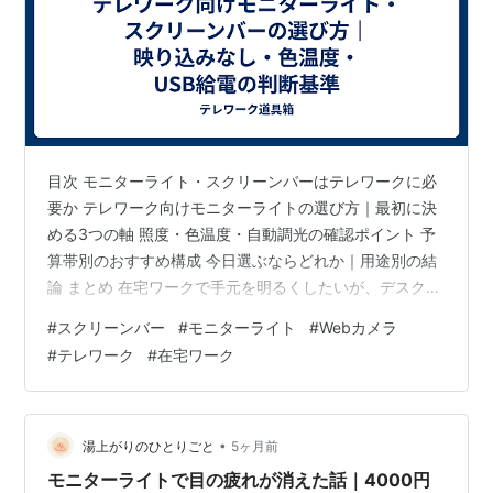
目次 モニターライト・スクリーンバーはテレワークに必
要か テレワーク向けモニターライトの選び方｜最初に決
める3つの軸 照度・色温度・自動調光の確認ポイント 予
算帯別のおすすめ構成 今日選ぶならどれか｜用途別の結
論 まとめ 在宅ワークで手元を明るくしたいが、デスクラ
イトを置くスペースがない・モニターに映り込みが生じ
#
スクリーンバー
#
モニターライト
#
Webカメラ
る・照明の位置が合わないという場面が出てくる。 モニ
#
テレワーク
#
在宅ワーク
ターライト（スクリーンバー）とはどういうものか。デ
スクライトとの違いは何か。モニターに映り込まないの
はなぜか。USB給電で使えるのか。どのモニターにも取
り付けられるのか。 この記事では、テレワーク・在宅ワ
•
湯上がりのひとりごと
5ヶ月前
ーク向けにモニターライト（スク…
モニターライトで目の疲れが消えた話｜4000円