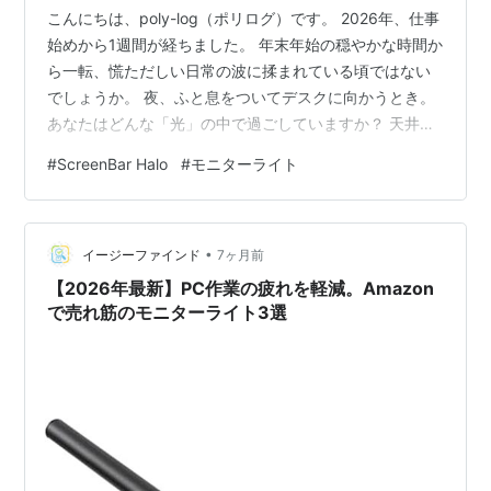
こんにちは、poly-log（ポリログ）です。 2026年、仕事
始めから1週間が経ちました。 年末年始の穏やかな時間か
ら一転、慌ただしい日常の波に揉まれている頃ではない
でしょうか。 夜、ふと息をついてデスクに向かうとき。
あなたはどんな「光」の中で過ごしていますか？ 天井の
シーリングライトで部屋全体を明るく照らしている人。
#
ScreenBar Halo
#
モニターライト
あるいは、暗い部屋でモニターの明かりだけを頼りに作
業している人。 もし、あなたが「最近、夜の作業で目が
疲れる」「デスクに向かう気分がいまいち乗らない」と
•
感じているなら、それは才能ややる気の問題ではありま
イージーファインド
7ヶ月前
せん。 「光」の質が、あなたのパフォーマンスを下げて
【2026年最新】PC作業の疲れを軽減。Amazon
いる可能性があります…
で売れ筋のモニターライト3選