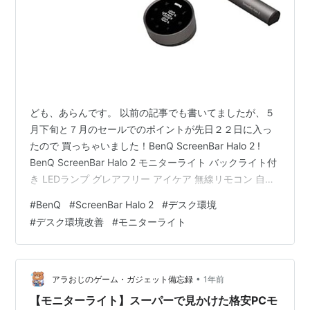
ども、あらんです。 以前の記事でも書いてましたが、５
月下旬と７月のセールでのポイントが先日２２日に入っ
たので 買っちゃいました！BenQ ScreenBar Halo 2 !
BenQ ScreenBar Halo 2 モニターライト バックライト付
き LEDランプ グレアフリー アイケア 無線リモコン 自動
調光 平面/湾曲モニター対応 USB電源 ベンキュージャパ
#
BenQ
#
ScreenBar Halo 2
#
デスク環境
ン Amazon 以前もお話しましたが、もうモニターライト
#
デスク環境改善
#
モニターライト
無しでは生活できない体になってしまってますので…そ
の時のお話がこちら↓ aran1192.net この頃の自分が「ま
さかBenQに鞍替えするなんてことは…」って思ってまし
たが…
•
アラおじのゲーム・ガジェット備忘録
1年前
【モニターライト】スーパーで見かけた格安PCモ