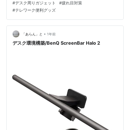
#
デスク周りガジェット
#
疲れ目対策
わせて最適化 非対称光学設計 画面の反射を抑え、目への
#
テレワーク便利グッズ
刺激を最小限に こんな人におすすめ： 予算よりも最高品
質の視認性を求めるプロフェッショナル層。 BenQ
ScreenBar Pro モニターライト/輝度．色…
•
「あらん」と
1年前
デスク環境構築/BenQ ScreenBar Halo 2