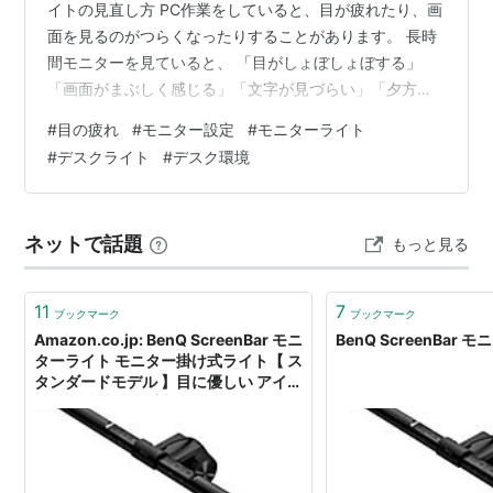
イトの見直し方 PC作業をしていると、目が疲れたり、画
面を見るのがつらくなったりすることがあります。 長時
間モニターを見ていると、 「目がしょぼしょぼする」
「画面がまぶしく感じる」「文字が見づらい」「夕方に
なると目が重い」「目だけでなく肩や首まで疲れる」 と
#
目の疲れ
#
モニター設定
#
モニターライト
いう状態になりやすいです。 目の疲れは、単純に作業時
#
デスクライト
#
デスク環境
間が長いからだけではありません。 モニターの明るさ、
文字サイズ、画面との距離、部屋の照明、デスクライト
やモニターライトの使い方など、デスク環境全体が関係
ネットで話題
もっと見る
していることがあります。 特に、画面が明るすぎたり、
部屋が暗すぎたり、文字が小さすぎた…
11
7
ブックマーク
ブックマーク
Amazon.co.jp: BenQ ScreenBar モニ
BenQ ScreenBar
ターライト モニター掛け式ライト【 ス
タンダードモデル 】目に優しい アイケ
ア 反射防止 色温度調節 明るさ調節 自
動調光 高演色 LED USB給電 デスクラ
イト (在宅勤務 デスクワーク オフィス
ワーク 省スペース 外付けモニター) ブ
ラック: パソコン