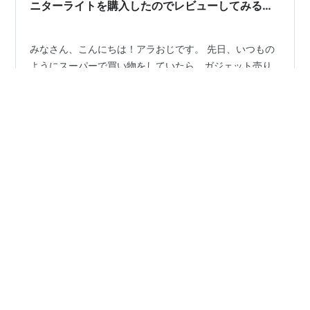
ニターライトを購入したのでレビューしてみる！
めっちゃ安かったけど使い勝手が非常にいい！
【レビュー】
みなさん、こんにちは！アラおじです。 先日、いつもの
ようにスーパーで買い物をしていたら、ガジェット売り
場コーナー（人によってはガラクタ置き場）にPCをモニ
ターライトが驚きの価格で販売されていました。とりあ
えず自分用と奥様用に購入してみました。 ということで
今回は、偶然見かけた激安PCモニターライトの実機レビ
#
PC
#
ガジェット
#
モニターライト
#
明かりとり
ューをしていきます。いつも通り、外観やスペックなど