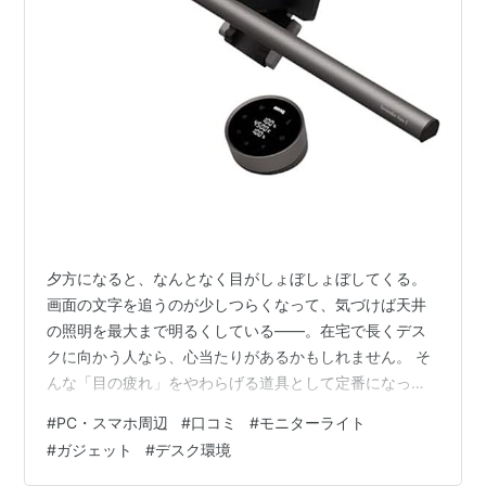
夕方になると、なんとなく目がしょぼしょぼしてくる。
画面の文字を追うのが少しつらくなって、気づけば天井
の照明を最大まで明るくしている――。在宅で長くデス
クに向かう人なら、心当たりがあるかもしれません。 そ
んな「目の疲れ」をやわらげる道具として定番になって
いるのが、モニターの上に載せて手元を照らすモニター
#
PC・スマホ周辺
#
口コミ
#
モニターライト
ライトです。中でもこのジャンルを切り開いたBenQの最
#
ガジェット
#
デスク環境
新モデルが「ScreenBar Halo 2」。2025年6月に出た第5