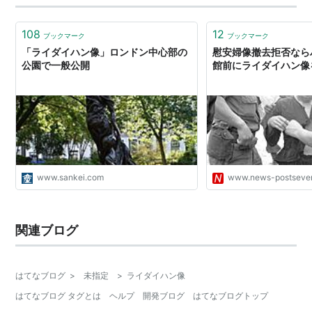
108
12
ブックマーク
ブックマーク
「ライダイハン像」ロンドン中心部の
慰安婦像撤去拒否なら
公園で一般公開
館前にライダイハン像
www.sankei.com
www.news-postseve
関連ブログ
はてなブログ
>
未指定
>
ライダイハン像
はてなブログ タグとは
ヘルプ
開発ブログ
はてなブログトップ