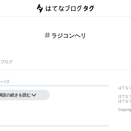
ラジコンヘリ
連ブログ
へり
】
はてな
てなキーワード
解説の続きを読む
はてな
はてな
Copyrig