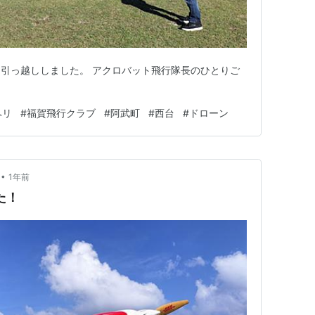
引っ越ししました。 アクロバット飛行隊長のひとりご
ヘリ
#
福賀飛行クラブ
#
阿武町
#
西台
#
ドローン
•
1年前
た！