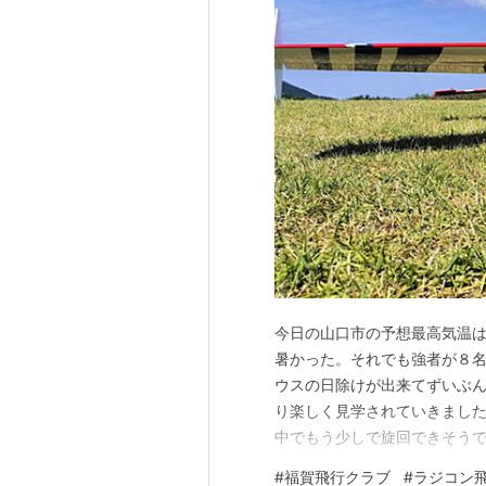
今日の山口市の予想最高気温
暑かった。それでも強者が８
ウスの日除けが出来てずいぶ
り楽しく見学されていきました
中でもう少しで旋回できそう
ましたが涼しくて快適でした☺
#
福賀飛行クラブ
#
ラジコン