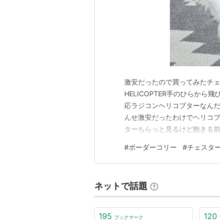
激安だったので買ってみたチェス
HELICOPTER手のひらか
応ラジコンヘリコプターなんだ
んせ激安だったわけでヘリコプ
ターちらっと見るけど飽きる前
気分いつものになりつつあるケン
#
ボーダーコリー
#
チェスタ
Hishaくん＆Karatちゃ
おいしくいただきました キラ
ネットで話題
195
120
ブックマーク