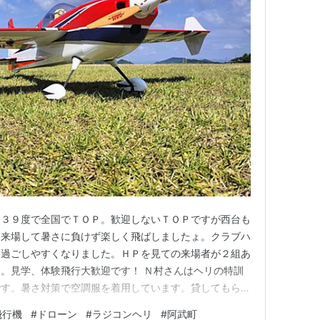
は３９度で全国でＴＯＰ。歓迎しないＴＯＰですが西台も
名来場して暑さに負けず楽しく飛ばしましたょ。クラブハ
ん過ごしやすくなりました。ＨＰを見ての来場者が２組あ
。見学、体験飛行大歓迎です！ Ｎ村さんはヘリの特訓
です。暑さ対策で空調服を着用しています。貸してもらい
️ Ｏ田さんはいつもの電動機、調整がとれてきたみたい
飛行機
#
ドローン
#
ラジコンヘリ
#
阿武町