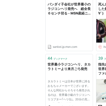
バンダイ子会社が世界最小の
死ん
ラジコンヘリ発売へ 総全長
した飼
６センチ切る - MSN産経ニ
∀`)
ュース
sankei.jp.msn.com
i
44
39
ブックマーク
世界最小ラジコンヘリ、タカ
指先
ラトミーより来月ごろ発売
世界
ファ
まく
タカラトミーは日本が世界に誇る
おもちゃメーカーでございます。
そんな同社からそろそろ発売され
るのは、世界最小級のラジコンヘ
リコプター｢ヘリQ｣。20分の充電
で5分の飛行が可能です。 以下の