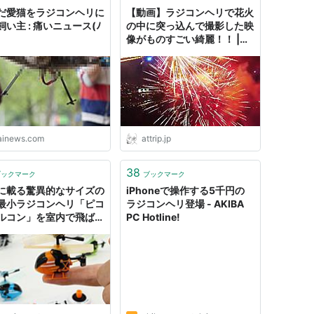
だ愛猫をラジコンヘリに
【動画】ラジコンヘリで花火
い主 : 痛いニュース(ﾉ
の中に突っ込んで撮影した映
像がものすごい綺麗！！ |
attrip
tainews.com
attrip.jp
38
ブックマーク
ブックマーク
に載る驚異的なサイズの
iPhoneで操作する5千円の
最小ラジコンヘリ「ピコ
ラジコンヘリ登場 - AKIBA
ルコン」を室内で飛ばし
PC Hotline!
ってみました