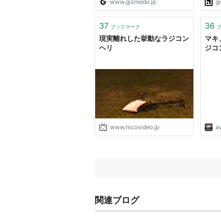
www.gizmodo.jp
g
写真ギャラリーを見てください。
小さくてカラフルで、これが飛ぶ
のかと思うとワクワクします。気
37
36
ブックマーク
になるお値段3465円。ちょっ...
現実離れした挙動なラジコン
マキ
ヘリ
ジコ
www.nicovideo.jp
a
関連ブログ