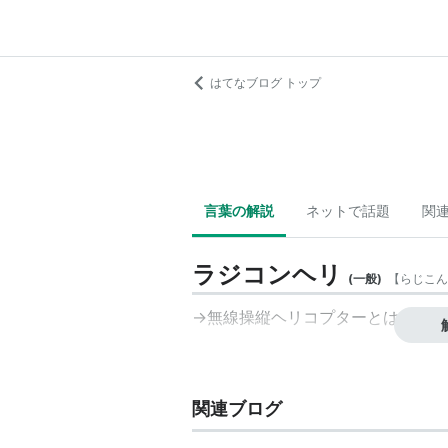
はてなブログ トップ
言葉の解説
ネットで話題
関
ラジコンヘリ
(
一般
)
【
らじこん
→
無線操縦ヘリコプターとは - は
関連ブログ