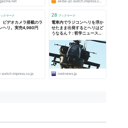
igazine.net
akiba-pc.watch.impress.co.jp
28
ブックマーク
ブックマーク
、ビデオカメラ搭載のラ
電車内でラジコンヘリを浮か
ンヘリ。実売4,980円
せたまま出発するとヘリはど
うなるん？ : 哲学ニュース
nwk
v.watch.impress.co.jp
nwknews.jp