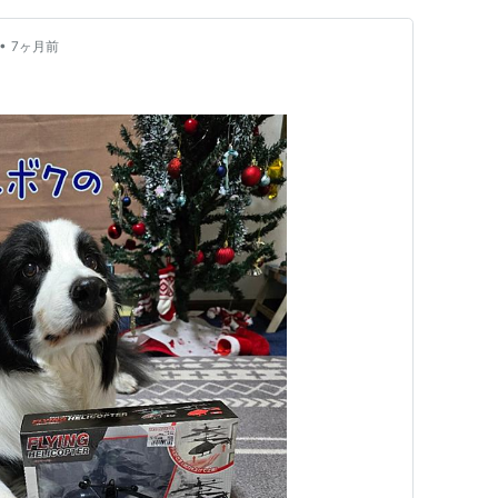
•
7ヶ月前