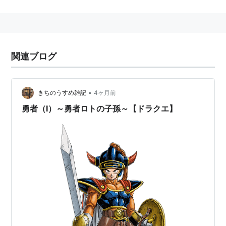
ラダトームの城は、1におけるスタート地点であり、ラ
ルス16世が治めている。
関連ブログ
ラダトームの城には老人がいて、「光あれ」の言葉とと
もにMPを回復してくれる。従って、回復呪文を覚えて
いれば宿屋はいらない。
•
きちのうすめ雑記
4ヶ月前
1・2では、ラダトームの町に呪いの研究をしている老人
勇者（Ⅰ）～勇者ロトの子孫～【ドラクエ】
がいる。1では呪われていると城には入れないので、こ
の老人に呪いを解いてもらわなければならない。
* リスト::ドラクエの城・街・村