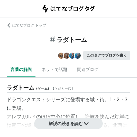
はてなブログ トップ
ラダトーム
このタグでブログを書く
言葉の解説
ネットで話題
関連ブログ
ラダトーム
(
ゲーム
)
【
らだとーむ
】
ドラゴンクエストシリーズに登場する城・街。1・2・3
に登場。
アレフガルド
のほぼ中心に位置し、海峡を挟んだ対岸に
解説の続きを読む
は竜王の城（3ではゾーマの城）が建っている。北西に
はガライの町、南西には岩山の洞窟がある。