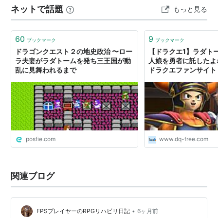
ネットで話題
もっと見る
勇気ある行動が次第に認められ「勇者」として評されて
いく事になります。 因みに歴代主人…
60
9
ブックマーク
ブックマーク
ドラゴンクエスト２の地史政治 〜ロー
【ドラクエ1】ラダト
ラ夫妻がラダトームを発ち三王国が動
人娘を勇者に託したよね
乱に見舞われるまで
ドラクエファンサイト
posfie.com
www.dq-free.com
関連ブログ
•
FPSプレイヤーのRPGリハビリ日記
6ヶ月前