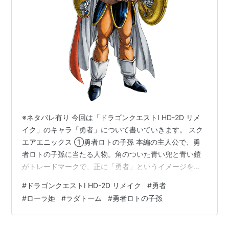
※ネタバレ有り 今回は「ドラゴンクエストI HD-2D リメ
イク」のキャラ「勇者」について書いていきます。 スク
エアエニックス ①勇者ロトの子孫 本編の主人公で、勇
者ロトの子孫に当たる人物。角のついた青い兜と青い鎧
がトレードマークで、正に「勇者」というイメージを具
現化したような姿をしています。 当初は「勇者ロトの子
#
ドラゴンクエストI HD-2D リメイク
#
勇者
孫」を自称する正体不明の冒険者として扱われ、多くの
#
ローラ姫
#
ラダトーム
#
勇者ロトの子孫
人々からは最初は半信半疑で見られ半ば狂人扱い（冒険
者の殆どが戦士、魔法使い、僧侶のパーティーを組んで
います。）されていますが、物語を進めるにつれてその