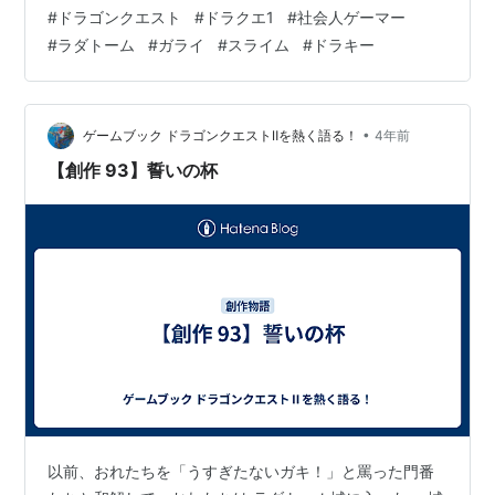
にできることや最新よりもこちらのグラフィックの方が
#
ドラゴンクエスト
#
ドラクエ1
#
社会人ゲーマー
好みだったのでスマホ版でやってみたいと思います。 オ
#
ラダトーム
#
ガライ
#
スライム
#
ドラキー
ープニング わぁ…この音楽です ドラゴンクエストといえ
ばこの曲 これから冒険をするんだという感じがたまりま
せん はじまり いきなり城から始まり、勇者ロトの血をひ
くもの 勇者ロトの物語の前日譚とかビギニング的な作品
•
ゲームブック ドラゴンクエストⅡを熱く語る！
4年前
もあるのかな どうやらロ…
【創作 93】誓いの杯
以前、おれたちを「うすぎたないガキ！」と罵った門番