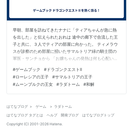
早朝、部屋を訪ねてきたナナに「ティアちゃんが急に熱
を出した」と伝えられたおれは 途中の廊下で合流した王
子と共に、３人でティアの部屋に向かった。 ティメラウ
スが診察のため部屋に招いたサマルトリア緑の騎士団の
軍医・サンチョから 「お嬢ちゃんの発熱は何も心配いら
ないよ」と太鼓判をもらい、おれと王子、ナナは それぞ
#
ゲームブック
#
ドラゴンクエストⅡ
れの部屋に戻って、ラダトームへ向けて出発するための
#
ローレシアの王子
#
サマルトリアの王子
準備を再開した。 準備を整えて、再び３人でティアの部
#
ムーンブルクの王女
#
ラダトーム
#
和解
屋を訪ねると、サンチョに薬を処方してもらった ティア
はすやすや寝息を立てて眠っていた。 「ティメラウス卿
に聞きました。お嬢ちゃんは女王様になろうと張り切っ
はてなブログ
>
ゲーム
>
ラダトーム
てたそうで。 ガンバれば自分も女王様…
はてなブログ タグとは
ヘルプ
開発ブログ
はてなブログトップ
Copyright (C) 2001-
2026
Hatena.