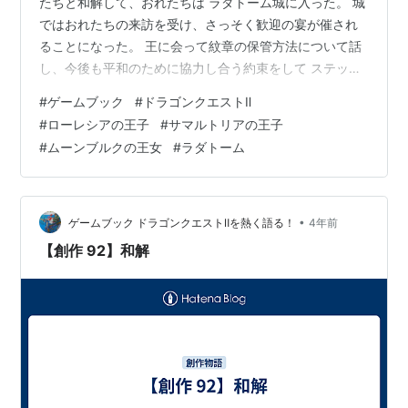
たちと和解して、おれたちは ラダトーム城に入った。 城
ではおれたちの来訪を受け、さっそく歓迎の宴が催され
ることになった。 王に会って紋章の保管方法について話
し、今後も平和のために協力し合う約束をして ステッカ
ーを渡して帰るだけだ。 ご大層な歓迎は必要ねえと思っ
#
ゲームブック
#
ドラゴンクエストⅡ
たが、まぁいっか。ラダトームは歴史が古いだけあって
#
ローレシアの王子
#
サマルトリアの王子
純正の醸造酒は美味いし、美しい舞姫たちの剣舞も見事
#
ムーンブルクの王女
#
ラダトーム
だ。さらに地形にも恵まれて、 海産物も豊富で新鮮だか
らな。 腹も減ったことだし美味い酒も飲みてえし、たま
にはこういうのもいいだろう。 酒を飲み、次から次へと
出される新鮮な海産物をたらふく食…
•
ゲームブック ドラゴンクエストⅡを熱く語る！
4年前
【創作 92】和解