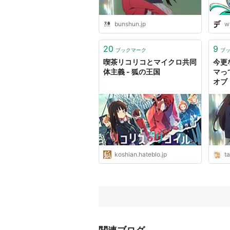
bunshun.jp
w
20
9
ブックマーク
ブ
喫茶リコリコとマイクロ共同
今更
体主義 - 狐の王国
マっ
オブ
koshian.hateblo.jp
t