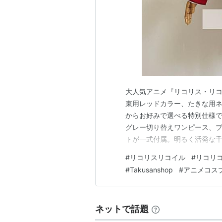
大人気アニメ『リコリス・リコ
束用レッドカラー、たきな用ネ
からお好みで選べる特別仕様で
グレー切り替えワンピース、
トが一式付属。明るく活発な
https://www.takusansh
#
リコリスリコイル
#
リコリ
いた濃紺ジャケット、グレー
#
Takusanshop
#
アニメコス
ン袖口、シンプルバックルベル
ネットで話題