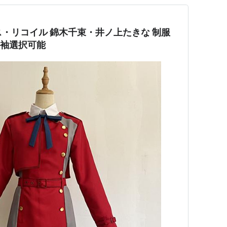
 リコリス・リコイル 錦木千束・井ノ上たきな 制服
半袖選択可能