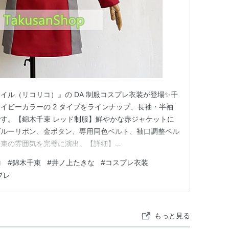
イル（リコリコ）』の DA 制服コスプレ衣装が登場✨千
イビーカラーの 2 タイプをラインナップ、長袖・半袖
す。【錦木千束 レッド制服】鮮やかな赤ジャケットに
ブルーリボン、金ボタン、専用同色ベルト、袖口調整ベル
千束の雰囲気を完璧に演出。【詳細】
op.com/product/4810【井ノ上たきな ネイビー制服】落ち着
コ
#
錦木千束
#
井ノ上たきな
#
コスプレ衣装
ラインワンピース、ミントグリーンリボン、シルバーライ
プレ
…
もっと見る