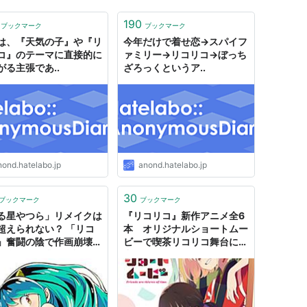
190
ブックマーク
ブックマーク
は、『天気の子』や『リ
今年だけで着せ恋→スパイフ
コ』のテーマに直接的に
ァミリー→リコリコ→ぼっち
がる主張であ..
ざろっくというア..
nond.hatelabo.jp
anond.hatelabo.jp
30
ブックマーク
ブックマーク
る星やつら」リメイクは
『リコリコ』新作アニメ全6
超えられない？ 「リコ
本 オリジナルショートムー
」奮闘の陰で作画崩壊、
ビーで喫茶リコリコ舞台に日
延期が続く業界の課題
常描く
022年のアニメ振り返
 | デイリー新潮