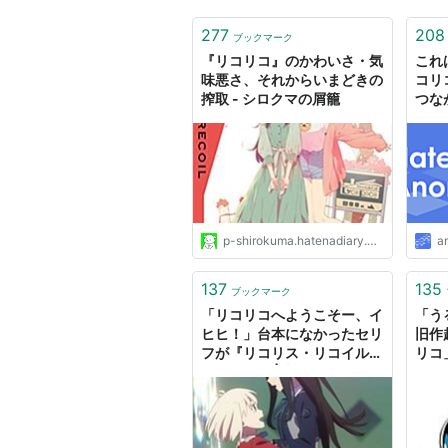
277
208
ブックマーク
『リコリコ』のかわいさ・気
これ
味悪さ、それからいまどきの
コリ
搾取 - シロクマの屑籠
つな
p-shirokuma.hatenadiary.com
a
137
135
ブックマーク
「リコリコへようこそー、イ
「う
ヒヒ！」台本になかったセリ
旧作
フが『リコリス・リコイル』
リコ
を作るまで | 文春オンライン
公開
【2
り】