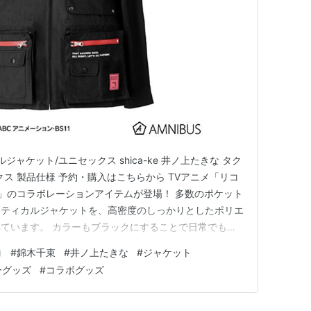
カルジャケット/ユニセックス shica-ke 井ノ上たきな タク
ス 製品仕様 予約・購入はこちらから TVアニメ「リコ
-ke」のコラボレーションアイテムが登場！ 多数のポケット
クティカルジャケットを、高密度のしっかりとしたポリエ
ています。 カラーもブラックにすることで日常でも着
shica-ke 錦木千束 タクティカルジャケット/ユニセ
コ
#
錦木千束
#
井ノ上たきな
#
ジャケット
ラーである「レッド」を各所にアクセントとして使用、
ーグッズ
#
コラボグッズ