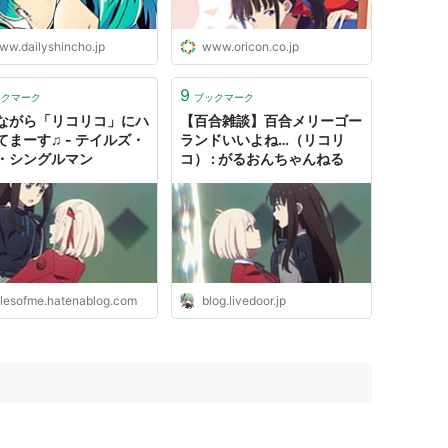
ww.dailyshincho.jp
www.oricon.co.jp
9
ックマーク
ブックマーク
ながら「リコリコ」にハ
【百合雑談】百合メリーゴー
てまーす♫ - テイルズ・
ランドいいよね…（リコリ
・シングルマン
コ） : がるおんちゃんねる
alesofme.hatenablog.com
blog.livedoor.jp