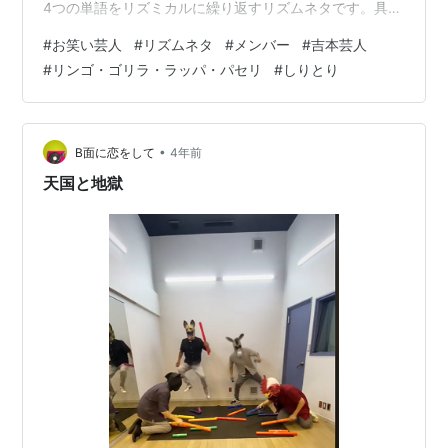
4つの単語をリズミカルに繰り返すリズムネタです。具体
的には、「リンゴ、ゴリラ、ラッパ、パセリ」という言
#
お笑い芸人
#
リズムネタ
#
メンバー
#
吉本芸人
葉を、 それぞれ短い間隔で繰繰り返します。このリズム
#
リンゴ・ゴリラ・ラッパ・パセリ
#
しりとり
を聴いていると、なんともすっきり楽しさや興奮を感じ
ることができます。 また、「リンゴ・ゴリラ・ラッパ・
パセリ」は、そのリズム自体が非常にキャッチーで印象
的であるため、多くの人に親しまれています。広く知ら
•
B面に恋をして
4年前
れるようになりました。 リズムネ…
天国と地獄