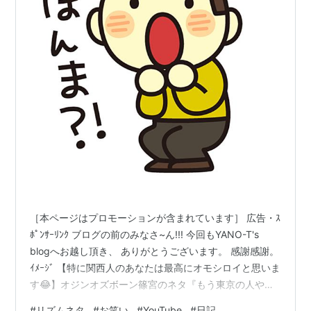
［本ページはプロモーションが含まれています］ 広告・ｽ
ﾎﾟﾝｻｰﾘﾝｸ ブログの前のみなさ~ん!!! 今回もYANO-T's
blogへお越し頂き、 ありがとうございます。 感謝感謝。
ｲﾒｰｼﾞ 【特に関西人のあなたは最高にオモシロイと思いま
す😂】オジンオズボーン篠宮のネタ『もう東京の人や
ん』がめっちゃオモシロイ⁉️ YouTubeを見ていたら、 お
#
リズムネタ
#
お笑い
#
YouTube
#
日記