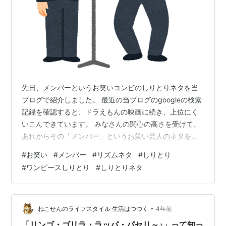
先日、メンバーというお笑いコンビのしりとりネタを当
ブログで紹介しました。 最近の当ブログのgoogleの検索
記録を確認すると、ドラえもんの映画に続き、上位にく
いこんできています。 みなさんの関心の高さを受けて、
あれからその「メンバー」というお笑い芸人のネタを
youtubeの中でさかのぼっていきました。 すると、再び
#
お笑い
#
メンバー
#
リズムネタ
#
しりとり
娘たちに大ヒットのネタが見つかったので紹介していき
#
ワンピースしりとり
#
しりとりネタ
たいと思います。 そのネタは歌ネタの「Ah!」です。実際
に楽しんでいただきたいので、リンクを貼っておきま
す。 www.youtube.com このネタはいつものリズムネタ
の一つです。 でばやしの音楽に合わせて、漫才をやって
•
ねこせんのライフスタイル 生活はつづく
4年前
いくというネ…
「リンゴ・ゴリラ・ラッパ・パセリ～♪」って知っ