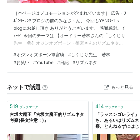
［本ページはプロモーションが含まれています］ 広告・ｽ
ﾎﾟﾝｻｰﾘﾝｸ ブログの前のみなさ～ん、 今回もYANO-T's
blogにお越し頂き ありがとうございます。 感謝感謝。 ｲ
ﾒｰｼﾞ 今回のテーマは 【オードリー若林さんの「しくじり
先生」😂】オジンオズボーン・篠宮さんのリズムネタ
『大林ひょと子』・『ギャグロビクス』が頭から離れま
#
オジンオズボーン篠宮暁
#
しくじり先生 若林
せん⁉️ 何気なしYouTubeを見ていたら、 オードリー若林
#
お笑い
#
YouTube
#
日記
#
リズムネタ
さんの 「しくじり先生」 を見つけたんですが、 ゲスト
が オジンオズボーンの篠宮さん リズムネタ満載で頭から
離れないくらいオモシロイんです😂 一度見てみてくださ
ネットで話題
もっと見る
い❣ 見る価値アリですよ😁 その動画がこ…
519
414
ブックマーク
ブックマーク
古坂大魔王『古坂大魔王的リズムネタ
「ラッスンゴレライ」
考察(長文注意！)』
ち、あるいはリズムネ
察。とんねるずにはじ
の系譜について - in bet