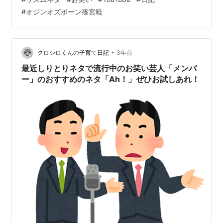
笑い芸人 オジンオズボーン篠宮 の動画を見つけたのです
#
オジンオズボーン篠宮暁
が、 リズムネタがけっこうオモシロイんです😂 コンビ解
消されたのが残念ですが😭 その中から 「もう東京(こっ
ち)の人やん」 ってネタをご紹介❣ 特に関西人の人が見た
ら共感大ですよ😂 それがこち…
•
クロシロくんの子育て日記
3年前
最近しりとりネタで流行中のお笑い芸人「メンバ
ー」のおすすめのネタ「Ah！」ぜひお試しあれ！