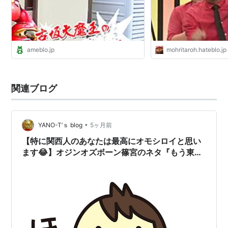
ameblo.jp
mohritaroh.hateblo.jp
関連ブログ
•
YANO-T’ｓ blog
5ヶ月前
【特に関西人のあなたは最高にオモシロイと思い
ます😂】オジンオズボーン篠宮のネタ『もう東京
の人やん』がめっちゃオモシロイ⁉️《めちゃ推し
YouTube》