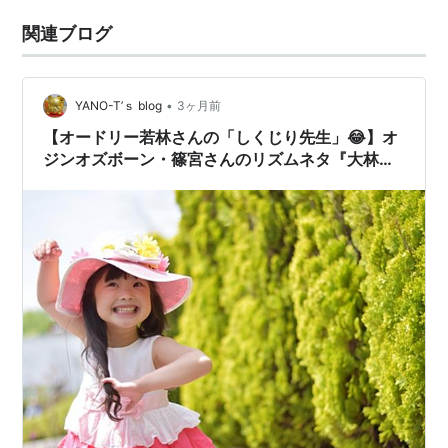
関連ブログ
•
YANO-T’ｓ blog
3ヶ月前
【オードリー若林さんの「しくじり先生」😂】オ
ジンオズボーン・篠宮さんのリズムネタ『大林ひ
ょと子』・『ギャグロビクス』が頭から離れませ
ん⁉️ ≪めちゃ推しYouTube≫