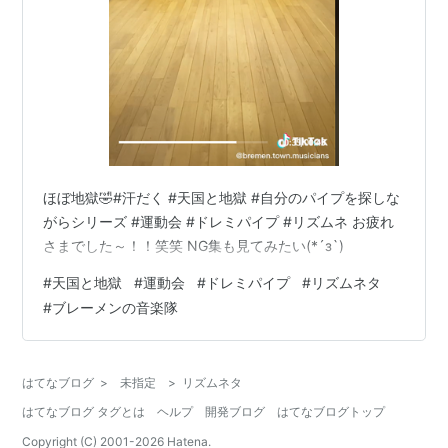
ほぼ地獄🤣#汗だく #天国と地獄 #自分のパイプを探しな
がらシリーズ #運動会 #ドレミパイプ #リズムネ お疲れ
さまでした～！！笑笑 NG集も見てみたい(*´з`)
#
天国と地獄
#
運動会
#
ドレミパイプ
#
リズムネタ
#
ブレーメンの音楽隊
はてなブログ
>
未指定
>
リズムネタ
はてなブログ タグとは
ヘルプ
開発ブログ
はてなブログトップ
Copyright (C) 2001-
2026
Hatena.