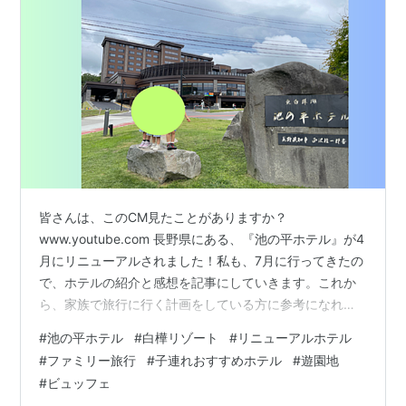
皆さんは、このCM見たことがありますか？
www.youtube.com 長野県にある、『池の平ホテル』が4
月にリニューアルされました！私も、7月に行ってきたの
で、ホテルの紹介と感想を記事にしていきます。これか
ら、家族で旅行に行く計画をしている方に参考になれば
と思います！ ちなみに私のスケジュール・泊まった客室
#
池の平ホテル
#
白樺リゾート
#
リニューアルホテル
は『東館』※新本館は空いてませんでした・・ 1日目：プ
#
ファミリー旅行
#
子連れおすすめホテル
#
遊園地
ール 2日目：ファミリーランド・近くの道の駅 で子ども
#
ビュッフェ
たちと遊びました！ 今回の記事の最後には『池の平ホテ