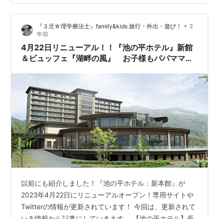
ル』に宿泊する際の料金を 《池の平専用サイト・楽天ト
ラベル・じゃらん・Yahoo!トラベル・一休.com》で比
•
『３児☆理学療法士』family&kids 旅行・外出・遊び！
3
較！ 【4月22日…
年前
4月22日リニューアル！！『池の平ホテル』新館
＆ビュッフェ『湖畔の風』 お子様もパパママも
みんなで楽しめるホテル！
以前にも紹介しました！『池の平ホテル：新本館』が
2023年4月22日にリニューアルオープン！専用サイトや
Twitterの情報が更新されています！ 今回は、更新されて
いる情報から記事にしていきます。 【池の平ホテル】長