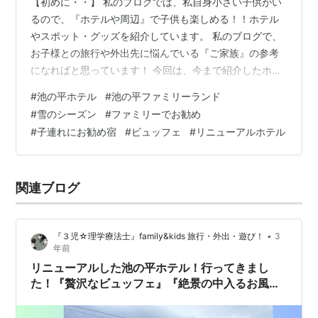
【初めに・・】 私のブログでは、私自身小さい子供がい
るので、『ホテルや周辺』で子供も楽しめる！！ホテル
やスポット・グッズを紹介しています。 私のブログで、
お子様との旅行や外出先に悩んでいる『ご家族』の参考
になればと思っています！ 今回は、今まで紹介したホテ
ルで、子供も遊べた『お勧めホテル』を今回・次回で簡
#
池の平ホテル
#
池の平ファミリーランド
単に２カ所を紹介していきます！！また、各旅行サイト
#
雪のシーズン
#
ファミリーでお勧め
での《おおよその料金・プラン》も紹介するので参考に
#
子連れにお勧め宿
#
ビュッフェ
#
リニューアルホテル
なればと思います！ 【初めに・・】 【リニューアルした
ホテル！！『白樺リゾート・池の平ホテル』】 《お子様
が遊べるアクティビティ：『池の平ファミリーラン
関連ブログ
ド』》 《ビュッフェもリニューアル：『湖畔…
•
『３児☆理学療法士』family&kids 旅行・外出・遊び！
3
年前
リニューアルした池の平ホテル！行ってきまし
た！『贅沢なビュッフェ』『絶景の中入るお風
呂』『アクティビティ』