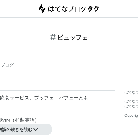
ビュッフェ
連ブログ
はてな
される飲食サービス。ブッフェ、バフェーとも。
はてな
はてな
Copyrig
般的（和製英語）。
解説の続きを読む