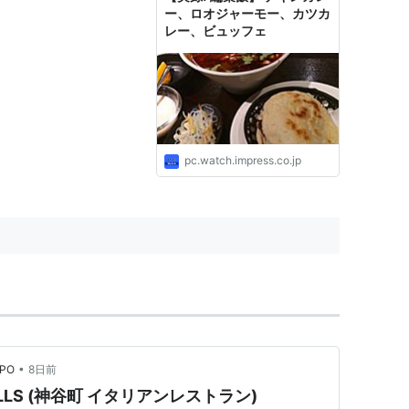
ー、ロオジャーモー、カツカ
レー、ビュッフェ
pc.watch.impress.co.jp
•
PO
8日前
 HILLS (神谷町 イタリアンレストラン)