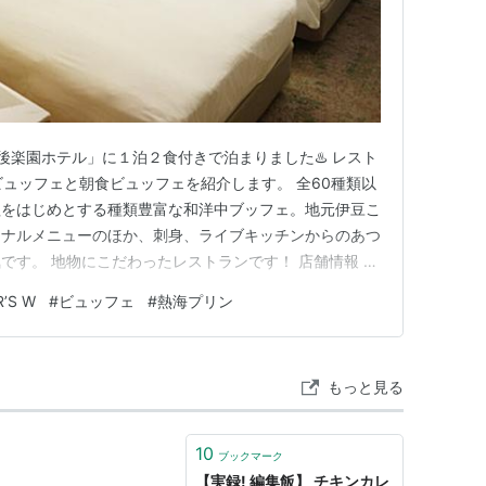
後楽園ホテル」に１泊２食付きで泊まりました♨️ レスト
夕食ビュッフェと朝食ビュッフェを紹介します。 全60種類以
理をはじめとする種類豊富な和洋中ブッフェ。地元伊豆こ
ジナルメニューのほか、刺身、ライブキッチンからのあつ
です。 地物にこだわったレストランです！ 店舗情報 熱
岡県熱海市和田浜南町10-1他 TEL： 0557-81-0041 レ
’S W
#
ビュッフェ
#
熱海プリン
」の夕食ビュッフェ 夕食ブッフェ時はアルコールフリーフ…
もっと見る
10
ブックマーク
【実録! 編集飯】 チキンカレ