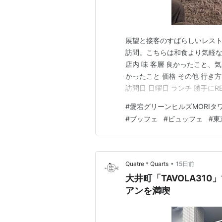
展望と接客のすばらしいレスト
訪問。こちらは和食より気軽な雰
店内 味 客層 良かったこと
かったこと 価格 その他 行き
訪問日 日曜日 ランチ 勝手にR
段差多い 味 美味しい 客層 
#
愛宕グリーンヒルズMORIタ
客、アレルギー対応、見晴らし
#
ブッフェ
#
ビュッフェ
#
東
ムリ…
•
Quatre＊Quarts
15日前
大井町「TAVOLA31
アンを満喫