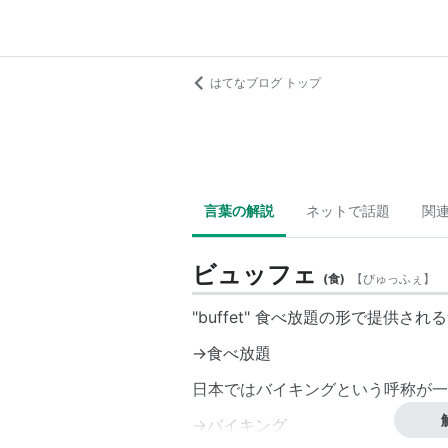
はてなブログ トップ
言葉の解説
ネットで話題
関
ビュッフェ
(
食
)
【
びゅっふぇ
】
"buffet" 食べ放題の形で提供
→
食べ放題
日本では
バイキング
という呼称が一
→
バイキング