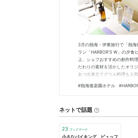
3月の熱海・伊東旅行で「熱海
ラン「HARBOR’S W」の
上、シェフおすすめの創作料
だわりの素材を活かしたオリ
あつ出来立てグリル料理も人気
海後楽園ホテル 〒413-8626 静
#
熱海後楽園ホテル
#
HARBOR
ストラン「HARBOR’S W
ネットで話題
23
ブックマーク
小さなバイキング ビュッフ