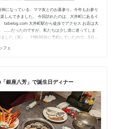
年恒例になっている、ママ友とのお墓参り。今年もお参り
楽しんできました。 今回訪れたのは、大井町にあるイ
。 tabelog.com 大井町駅から徒歩でアクセス お店は大
。 ……だったのですが、私たちは少し道に迷ってしま
ました（笑）。 11時30分に予約していたので、5分ほ
お店の前で待ちながら、久しぶりの再会に話も弾みます。
ッフェ
、奥に細長い造りになっていました。 半個室でゆっくり
の「銀座八芳」で誕生日ディナー