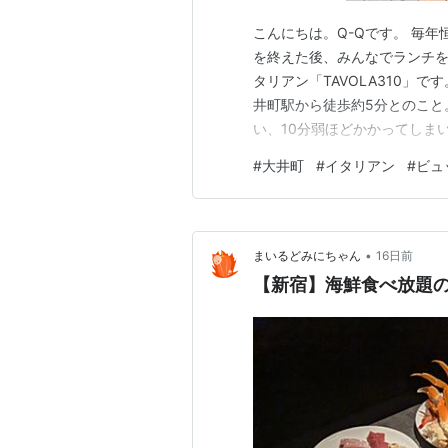
こんにちは。Q-Qです。 毎
を終えた後、みんなでランチを
タリアン「TAVOLA310」です
井町駅から徒歩約5分とのこと
い、10分弱ほどかかってしまい
ど前には到着。オープンまで
#
大井町
#
イタリアン
#
ビュ
お店はマンションの1階にあり
おしゃべり 4人で予約…
•
まいるどみにちゃん
16日前
【新宿】海鮮食べ放題