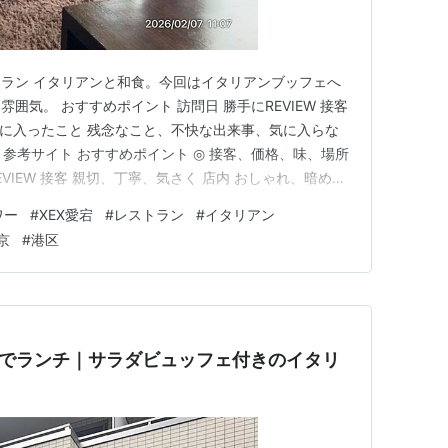
ラン イタリアンと和食。今回はイタリアンブッフェへ
囲気。 おすすめポイント 訪問日 勝手にREVIEW 接客
、気に入ったこと 残念なこと、不快な出来事、気に入らな
方 参考サイト おすすめポイント ◎ 接客、価格、味、場所
EVIEW 接客 親切、丁寧、気さく 店内 おしゃれ、暗め、
女性やカップルが多い 良かったこと、気に入ったこと 接
ワー
#
XEX愛宕
#
レストラン
#
イタリアン
。 高齢者や身障者への対応は素晴らしかった ワインソ
京
#
港区
0」でランチ｜サラダビュッフェ付きのイタリ