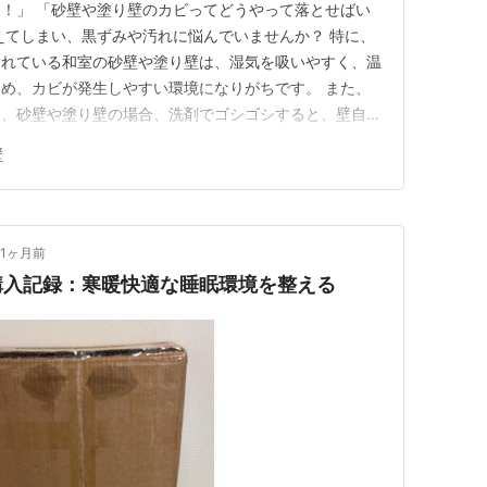
！」 「砂壁や塗り壁のカビってどうやって落とせばい
えてしまい、黒ずみや汚れに悩んでいませんか？ 特に、
られている和室の砂壁や塗り壁は、湿気を吸いやすく、温
め、カビが発生しやすい環境になりがちです。 また、
も、砂壁や塗り壁の場合、洗剤でゴシゴシすると、壁自体
のつかないことになりかねません。 そこで今回は、カ
壁
カビの落とし方、予防対策や掃除の仕方について詳しく解
して、気持ちも環境も良く…
1ヶ月前
購入記録：寒暖快適な睡眠環境を整える