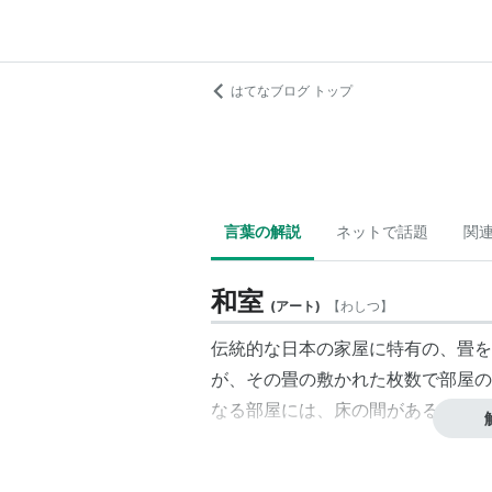
はてなブログ トップ
言葉の解説
ネットで話題
関
和室
(
アート
)
【
わしつ
】
伝統的な日本の家屋に特有の、畳を
が、その畳の敷かれた枚数で部屋の
なる部屋には、床の間がある。