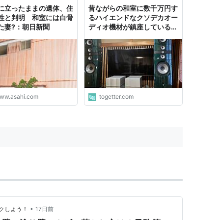
に立ったままの遺体、住
昔ながらの和室に数千万円す
性と判明 和室には白骨
るハイエンドなクソデカオー
た妻?：朝日新聞
ディオ機材が鎮座している画
像に脳を焼かれる人々「どう
ぶつの森？」「家破壊できそ
う」
ww.asahi.com
togetter.com
•
クしよう！
17日前