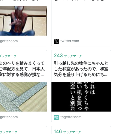
」「ワードセンスは強
子）、片親パン（片親が買い
など
そうな大量に入ったパン）、
和室界隈（和室でしか動画撮
影できない暗い人）って差別
スラングが無邪気に流行って
て、差別は純粋な子供からは
生まれないなんて幻想だと改
ogetter.com
twitter.com
めて言いたい。無邪気だから
差別するんだよ。」 / X
243
ブックマーク
ブックマーク
ミのヘリを踏みまくって
引っ越し先の物件にちゃんと
ご年配方を見て、日本人
した和室があったので、和室
室に対する感覚が損なわ
気分を盛り上げるためにちゃ
いることに気付く
ぶ台をネットで購入したら、
家具配送便で運ばれてきたが
その机を見た瞬間「えっ？」
という声が漏れた
ogetter.com
togetter.com
146
ブックマーク
ブックマーク