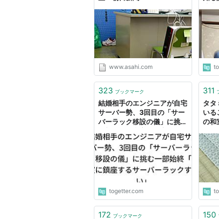
演出
い」
www.asahi.com
t
323
311
ブックマーク
結婚相手のエンジニアが自宅
タタ
サーバー勢、3回目の「サー
いる
バーラック移設の儀」に挑む
の和
一部始終「和室に鎮座するサ
れて
ーバーラックすごい」
togetter.com
t
172
150
ブックマーク