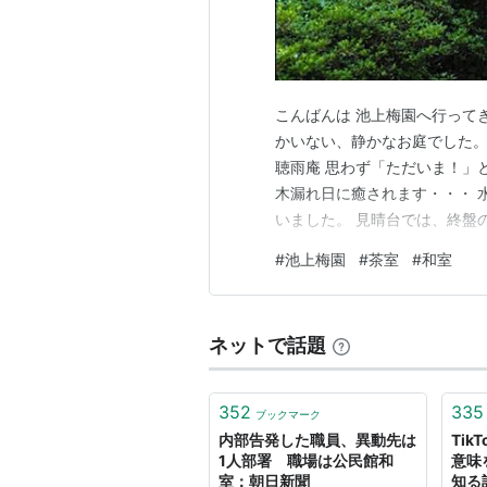
こんばんは 池上梅園へ行って
かいない、静かなお庭でした。
聴雨庵 思わず「ただいま！」
木漏れ日に癒されます・・・ 水
いました。 見晴台では、終盤
りました。 6月に来ればよかっ
#
池上梅園
#
茶室
#
和室
の庭園をお散歩できて、とても
帯夜♨ ただいま深夜1時過…
ネットで話題
352
335
ブックマーク
内部告発した職員、異動先は
Ti
1人部署 職場は公民館和
意味
室：朝日新聞
知る