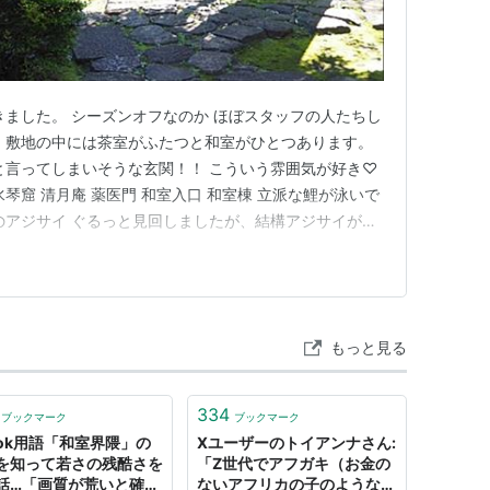
きました。 シーズンオフなのか ほぼスタッフの人たちし
 敷地の中には茶室がふたつと和室がひとつあります。
と言ってしまいそうな玄関！！ こういう雰囲気が好き♡
琴窟 清月庵 薬医門 和室入口 和室棟 立派な鯉が泳いで
のアジサイ ぐるっと見回しましたが、結構アジサイがあ
たなと、ちょっぴり残念(´；ω；｀) でも貸し切り状態
リフレッシュできました。 （7月上旬撮影） 今夜も熱
もっと見る
334
ブックマーク
ブックマーク
kTok用語「和室界隈」の
Xユーザーのトイアンナさん:
を知って若さの残酷さを
「Z世代でアフガキ（お金の
話…「画質が荒いと確定
ないアフリカの子のような