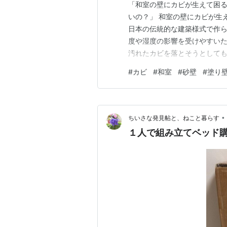
「和室の壁にカビが生えて困る
いの？」 和室の壁にカビが生
日本の伝統的な建築様式で作
度や湿度の影響を受けやすいた
汚れたカビを落とそうとして
がボロボロになって、取り返し
#
カビ
#
和室
#
砂壁
#
塗り
ビの出来る原因、タイプ別の
説します。 和室の壁を綺麗に
•
ちいさな発見帖と、ねこと暮らす
１人で組み立てベッド