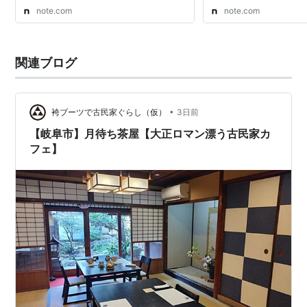
note.com
note.com
関連ブログ
•
袴ブーツで古民家ぐらし（仮）
3日前
【岐阜市】月待ち茶屋【大正ロマン漂う古民家カ
フェ】