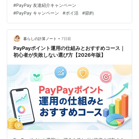
元:PayPay Corporation 無料 posted withアプリーチ
#
PayPay 友達紹介キャンペーン
PayPay 紹介コード 02-F852CSB PayPayの友達紹介キ
#
PayPay キャンペーン
#
ポイ活
#
節約
ャンペーンとは PayPayの紹介コードで最大500円もらう
方法【紹介される側】 【STEP1】新規登録時に紹介コ
ー…
•
暮らしの計算ノート
7日前
PayPayポイント運用の仕組みとおすすめコース｜
初心者が失敗しない選び方【2026年版】