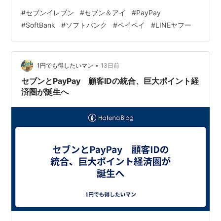
次 今回のニュースの要点 ID統合で何が変わるのか 利用
#
セブンイレブン
#
セブン＆アイ
#
PayPay
者・企業それぞれのメリット 気になる注意点と懸念 この
#
SoftBank
#
ソフトバンク
#
ペイペイ
#
LINEヤフー
動きをどう見るべきか SNSでシェアする 今回のニュース
の要点 セブン＆アイ・ホールディングスとPayPayは、
セブン＆アイの共通会員ID「7iD」を 「PayPay ID」に統
合する方向で最終調整に入ったと…
•
1円でも得したいマン
13日前
セブンとPayPay 顧客IDの統合、巨大ポイント経
済圏が誕生へ