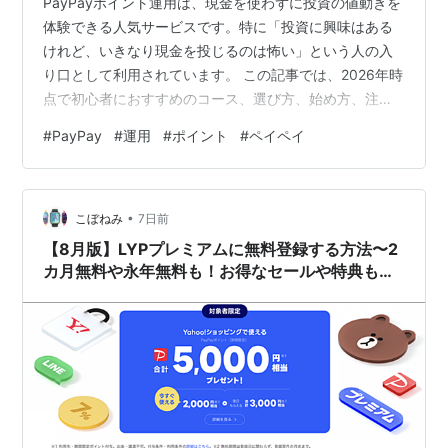
PayPayポイント運用は、現金を使わずに投資の値動きを
体験できる人気サービスです。特に「投資に興味はある
けれど、いきなり現金を投じるのは怖い」という人の入
り口として利用されています。 この記事では、2026年時
点で初心者におすすめのコース、選び方、始め方、注意
点までをわかりやすく整理して解説します。 ⚠ 注意
#
PayPay
#
運用
#
ポイント
#
ペイペイ
PayPayポイント運用は元本（ポイント）保証がなく、価
値が減少する可能性があります。特定のコースを推奨す
るものではなく、一般的な情報提供を目的としていま
•
す。最終的な判断はご自身で行い、最新情報は必ず
こぼねみ
7日前
PayPay公式をご確認ください。 PayPayポイント運用と
【8月版】LYPプレミアムに無料登録する方法〜2
は？ PayPayポイント…
カ月無料や永年無料も！お得なセールや特典も確
認