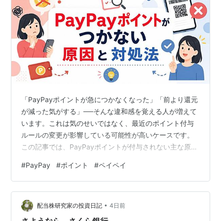
「PayPayポイントが急につかなくなった」「前より還元
が減った気がする」──そんな違和感を覚える人が増えて
います。これは気のせいではなく、最近のポイント付与
ルールの変更が影響している可能性が高いケースです。
この記事では、PayPayポイントが付与されない主な原因
を、最新の仕様変更を含めて整理し、それぞれの確認方
#
PayPay
#
ポイント
#
ペイペイ
法と対処法をわかりやすくまとめます。 まず押さえてお
きたい：ポイント付与ルールが変わった 原因①：本人確
認が完了していない 原因②：PayPayポイントで支払っ
•
た分だった 原因③：他社発行のクレジットカードで支払
配当株研究家の投資日記
4日前
っている 原因④：チャージ残高払いとクレジット払いの
さようなら。さくら銀行