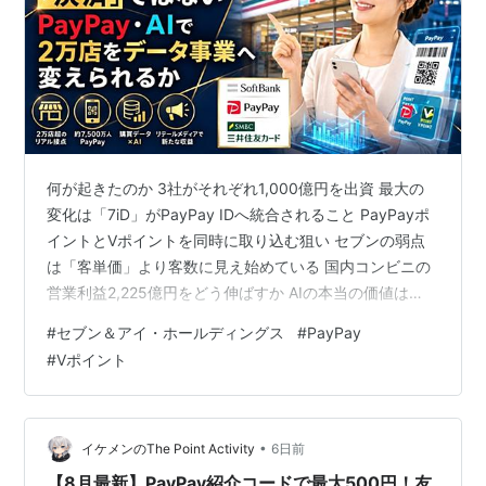
何が起きたのか 3社がそれぞれ1,000億円を出資 最大の
変化は「7iD」がPayPay IDへ統合されること PayPayポ
イントとVポイントを同時に取り込む狙い セブンの弱点
は「客単価」より客数に見え始めている 国内コンビニの
営業利益2,225億円をどう伸ばすか AIの本当の価値は
「未来感」ではなく加盟店の採算改善 競争優位は「2万
#
セブン＆アイ・ホールディングス
#
PayPay
店×決済×ID×購買データ」の組み合わせ 投資家が検索し
#
Vポイント
たい気になるQ&A Q1. 3,000億円の出資はセブン＆アイ
の利益をすぐ押し上げますか？ Q2. PayPayとの連携で一
番重要なKPIは何ですか？ Q3. 自社株買いがあるなら株
主に有利ですか？ 強気・…
•
イケメンのThe Point Activity
6日前
【8月最新】PayPay紹介コードで最大500円！友