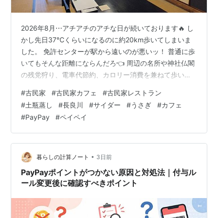
2026年8月⋯アチアチのアチな日が続いております🔥 し
かし先日37℃くらいになるのに約20km歩いてしまいま
した。 免許センターが駅から遠いのが悪いッ！ 普通に歩
いてもそんな距離にならんだろ👈️ 周辺の名所や神社仏閣
の残党狩り、電車代節約、カロリー消費を兼ねて歩いて
しまいました。一石三鳥だな！ さて観光・旅行には厳し
#
古民家
#
古民家カフェ
#
古民家レストラン
い8月ですが 岐阜県岐阜市 × PayPay自治体キャッシュレ
#
土瓶蒸し
#
長良川
#
サイダー
#
うさぎ
#
カフェ
スキャンペーンも始まってますのでね。 おもひで日記を
#
PayPay
#
ペイペイ
たくさん書かないと(謎の使命感) その店のアクセスは駐
車場が5台と提携のがある、らしいです。 電車ですと岐
阜駅から徒歩45分、名鉄岐阜駅からだと40分ほど。 LRT
の…
•
暮らしの計算ノート
3日前
PayPayポイントがつかない原因と対処法｜付与ル
ール変更後に確認すべきポイント