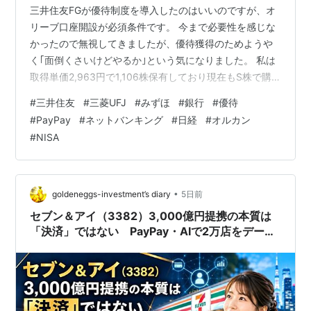
三井住友FGが優待制度を導入したのはいいのですが、オ
リーブ口座開設が必須条件です。 今まで必要性を感じな
かったので無視してきましたが、優待獲得のためようや
く｢面倒くさいけどやるか｣という気になりました。 私は
取得単価2,963円で1,106株保有しており現在もS株で購
入を続けています。 ｢1,000株以上の優待｣は5年後ですが
#
三井住友
#
三菱UFJ
#
みずほ
#
銀行
#
優待
(気が遠くなりますが)やらないのはもったいないですか
#
PayPay
#
ネットバンキング
#
日経
#
オルカン
ら。 通帳が無くなるのはネットバンキングなら仕方ない
#
NISA
事ですし、キャッシュカードが無くなってもオリーブカ
ードが送られてくるとのことで｢何もない｣(本人以外は知
らない)というリスクは避けられます。 しいて言えば、
30年近く愛…
•
goldeneggs-investment’s diary
5日前
セブン＆アイ（3382）3,000億円提携の本質は
「決済」ではない PayPay・AIで2万店をデータ
事業へ変えられるか