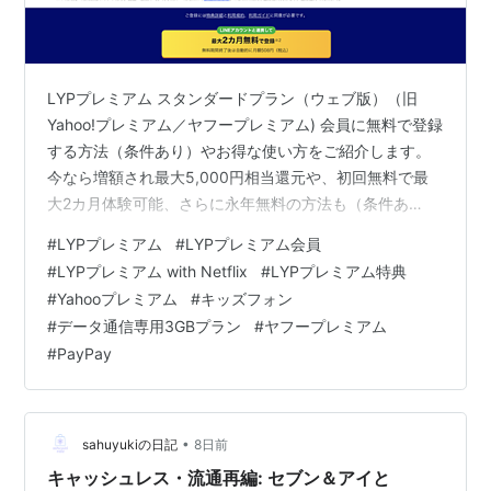
LYPプレミアム スタンダードプラン（ウェブ版）（旧
Yahoo!プレミアム／ヤフープレミアム) 会員に無料で登録
する方法（条件あり）やお得な使い方をご紹介します。
今なら増額され最大5,000円相当還元や、初回無料で最
大2カ月体験可能、さらに永年無料の方法も（条件あ
り）。 合わせて、ヤフーショッピング (ヤフショ)のお得
#
LYPプレミアム
#
LYPプレミアム会員
な買い物の方法もご紹介。 LINEスタンプ使い放題、アル
#
LYPプレミアム with Netflix
#
LYPプレミアム特典
バムに動画とオリジナル画質の写真保存、トラベルのポ
#
Yahooプレミアム
#
キッズフォン
イント還元、Yahoo!オークション（旧ヤフオク）、スマ
#
データ通信専用3GBプラン
#
ヤフープレミアム
ホのバックアップ容量無制限、LINE AI サービス、買いも
#
PayPay
のあんしん保証など、LYPプレミアム スタンダードプラ
ン…
•
sahuyukiの日記
8日前
キャッシュレス・流通再編: セブン＆アイと