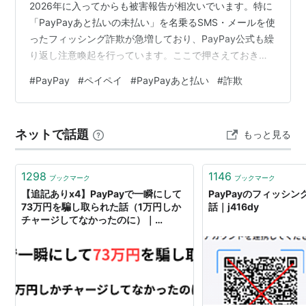
2026年に入ってからも被害報告が相次いでいます。特に
「PayPayあと払いの未払い」を名乗るSMS・メールを使
ったフィッシング詐欺が急増しており、PayPay公式も繰
り返し注意喚起を行っています。ここで押さえておきた
い重要な事実として、「PayPayあと払い」という名称自
#
PayPay
#
ペイペイ
#
PayPayあと払い
#
詐欺
体が、2023年8月にすでに廃止されています。この事実
を知っているだけで、多くの詐欺メッセージを見分けら
れるようになります。 本記事では、PayPayを騙る詐欺
ネットで話題
もっと見る
の具体的な手口、なぜ「あと払い」という言葉に注意す
べきなのか、そして被害を防ぐための実践的な対策を解
説します。…
1298
1146
ブックマーク
ブックマーク
【追記ありx4】PayPayで一瞬にして
PayPayのフィッシ
73万円を騙し取られた話（1万円しか
話｜j416dy
チャージしてなかったのに）｜
Appliss