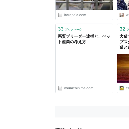
karapaia.com
w
33
32
ブックマーク
悪質ブリーダー逮捕と、ペッ
犬猫
ト産業の考え方
プス
猫と
編
mainichihime.com
c