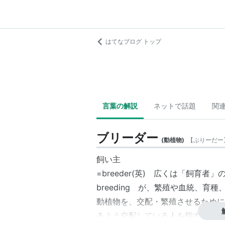
はてなブログ トップ
言葉の解説
ネットで話題
関
ブリーダー
(
動植物
)
【
ぶりーだー
飼い主
=breeder(英) 広くは「飼育者
breeding が、繁殖や血統、育
動植物を、交配・繁殖させるために
るよう交配している人を指す。