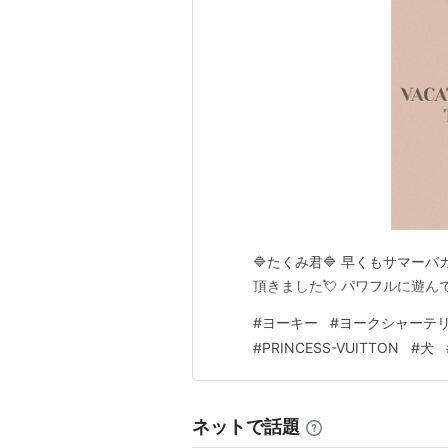
🔷たくみ君🔷 早くもサマー
頂きました💘 パワフルに遊ん
#
ヨーキー
#
ヨークシャーテ
#
PRINCESS-VUITTON
#
犬
ネットで話題