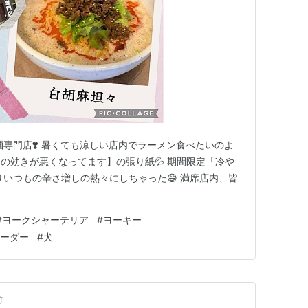
々麺専門店❣️ 暑くても涼しい店内でラーメン食べたいのよ
コンの効きが悪くなってます】の張り紙💦 期間限定「冷や
りいつもの辛さ増しの熱々にしちゃった😅 満席店内、皆
#
ヨークシャーテリア
#
ヨーキー
ーダー
#
犬
前