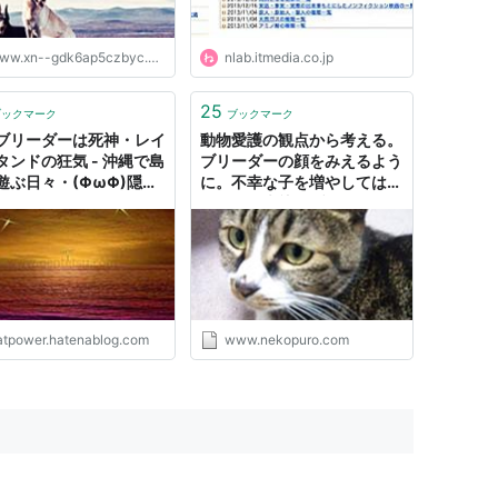
ww.xn--gdk6ap5czbyc.com
nlab.itmedia.co.jp
25
ブックマーク
ブックマーク
ブリーダーは死神・レイ
動物愛護の観点から考える。
タンドの狂気 - 沖縄で島
ブリーダーの顔をみえるよう
遊ぶ日々・(ΦωΦ)隠居
に。不幸な子を増やしてはい
けない。未熟なブリーダーや
飼い主が減っていくことを願
う。 - ねこぷろ
atpower.hatenablog.com
www.nekopuro.com