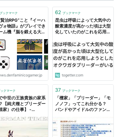
62
ブックマーク
ブックマーク
沢賢治RPG”こと『イーハ
昆虫は呼吸によって大気中の
ヴォ物語』がプレイでき
酸素濃度が高かった頃は大型
ーム機『脳を鍛える大人
化していたのがこれを応用し
ゲーム 4in1』11月11
ようとしたオオクワガタブリ
発売決定。『サラブレッ
ーダーがいる
リーダー3』『麻雀倶楽
『新・将棋倶楽部』も収
ews.denfaminicogamer.jp
togetter.com
37
ブックマーク
ブックマーク
で中世の王族貴族の家系
「檀家」「ブリーダー」「モ
？【純犬種とブリーダー
ノノフ」ってこれ分かる？
殖家）の仕事】 -
バンドやアイドルのファンの
erman’s Blog/ドーベル
呼び名を並べたらすごく奥深
ン ブログ （ドー
かった | ねとらぼ
マン.com）