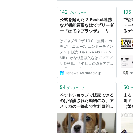
142
105
ブックマーク
公式を超えた？ Pocket連携
“宮
など機能豊富なはてブリーダ
トー
ー『はてぶブラウザ』 - リニ
るゲ
ューアル式
の娯楽
はてぶブラウザ 1.0.0（無料） カ
日に
テゴリ: ニュース, エンターテイン
ドブ
メント 販売: Daisuke Abui（4.5
部』
MB） かなり意欲的なはてブアプ
録
リを発見。 441個目の原石アプリ
は「はてぶブラウザ」。はてなブ
renewal49.hateblo.jp
n
ックマークの新着・人気記事の閲
覧やシェア＆ストックができるリ
ーダーアプリだ。 うれしいのは
54
50
ブックマーク
Pocketに対応している点。 ...
ペットショップで販売できる
まる
のは保護された動物のみ。ア
図？
メリカの一都市で営利目的の
（繁
ブリーダー撲滅に向けた画期
Dob
的な取り組み
マ
ベル