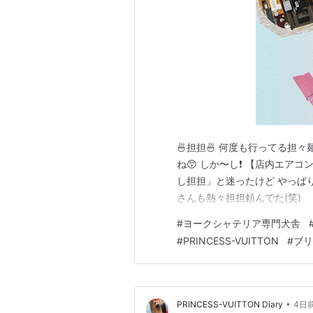
🍜担担🍜 何度も行ってる担
ね😙 しか〜し❗️ 【店内エア
し担担」と迷ったけど やっぱ
さんも熱々担担頼んでた(笑)
#
ヨークシャテリア専門犬舎
#
PRINCESS-VUITTON
#
ブリ
•
PRINCESS-VUITTON Diary
4日