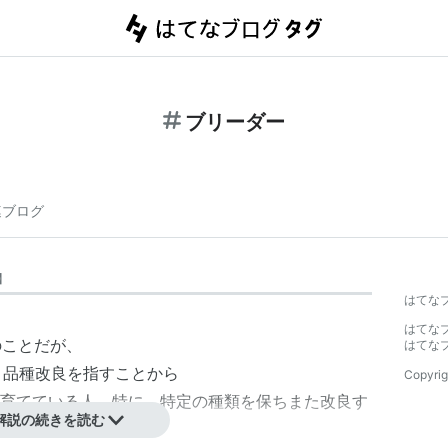
ブリーダー
連ブログ
】
はてな
はてな
」のことだが、
はてな
種、品種改良を指すことから
Copyrig
育てている人、特に、特定の種類を保ちまた改良す
解説の続きを読む