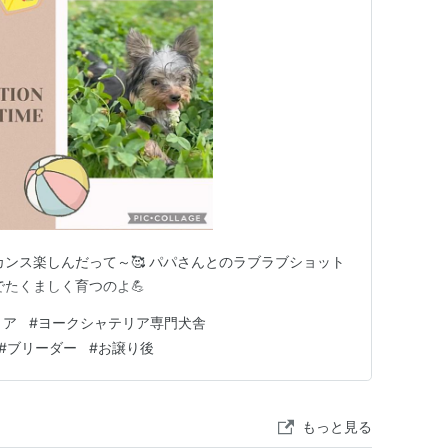
バカンス楽しんだって～🥰 パパさんとのラブラブショット
でたくましく育つのよ💪
リア
#
ヨークシャテリア専門犬舎
#
ブリーダー
#
お譲り後
もっと見る