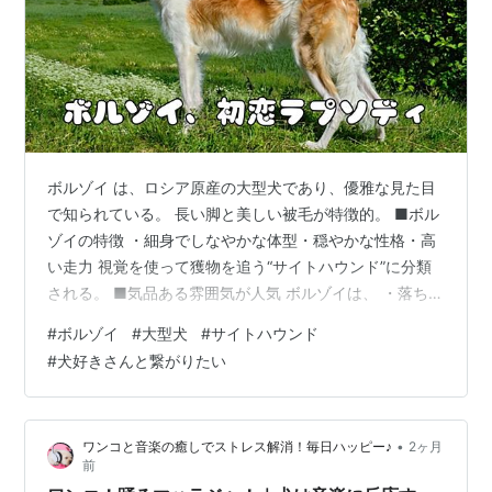
ボルゾイ は、ロシア原産の大型犬であり、優雅な見た目
で知られている。 長い脚と美しい被毛が特徴的。 ■ボル
ゾイの特徴 ・細身でしなやかな体型・穏やかな性格・高
い走力 視覚を使って獲物を追う“サイトハウンド”に分類
される。 ■気品ある雰囲気が人気 ボルゾイは、 ・落ち着
いた動き・静かな存在感 から、“貴族的”と表現されるこ
#
ボルゾイ
#
大型犬
#
サイトハウンド
とも多い。 写真映えする犬種としても人気。 ■犬同士の
#
犬好きさんと繋がりたい
交流で見られる行動 気になる相手に対して、 ・近づく・
遊びに誘う・並んで歩く などの行動を見せることがあ
る。 犬同士にも相性や好みが存在する。 ■注意したいポ
•
ワンコと音楽の癒しでストレス解消！毎日ハッピー♪
2ヶ月
イント 大型犬であるため、 ・運動スペース・関節への配
前
慮・暑さ対策…