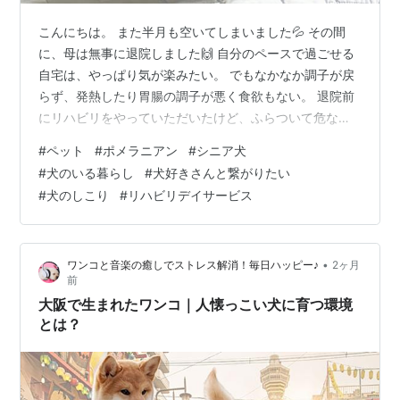
こんにちは。 また半月も空いてしまいました💦 その間
に、母は無事に退院しました🙌 自分のペースで過ごせる
自宅は、やっぱり気が楽みたい。 でもなかなか調子が戻
らず、発熱したり胃腸の調子が悪く食欲もない。 退院前
にリハビリをやっていただいたけど、ふらついて危なっ
かしい。 あんなに帰りたかったのに…実際そうなると、
#
ペット
#
ポメラニアン
#
シニア犬
自分でやらなきゃいけない事も多くて疲れるみたい💧
#
犬のいる暮らし
#
犬好きさんと繋がりたい
「無いものねだりよね…」とつぶやく母😓 3時間×週2回
#
犬のしこり
#
リハビリデイサービス
のリハビリデイサービスは、気分転換にもなりそうなの
で無理のない範囲で継続中。 定期的に予定があるのも、
生活のリズムが出来ていいのかな？とも。 でも母の話に
•
ワンコと音楽の癒しでストレス解消！毎日ハッピー♪
2ヶ月
よると、利用者さん同士でも色々あ…
前
大阪で生まれたワンコ｜人懐っこい犬に育つ環境
とは？