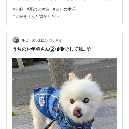
夏場は、 ・メッシュ素材・接触冷感素材・通気性の高い
#
犬服
#
夏の犬対策
#
犬との生活
生地 が人気。 犬種や被毛の量に合わせて選びたい。 暑
#
犬好きさんと繋がりたい
さ対策が最優先 犬服を着せる場合でも、 ・日中の散歩を
避ける・こまめな水分補給・日陰で休憩する ことが大
切。 熱中症予防を優先したい。 犬が快適か確認する 服
を嫌がる場合や、 呼吸が荒くなる場合は無理をしない。
•
ルピーの犬日記
2ヶ月前
個体差を考慮する…
うちのお年頃さん②👵🐕そして私…💦