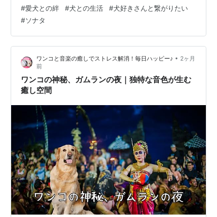
める・寄り添う などの行動で親愛感情を示すことがあ
#
愛犬との絆
#
犬との生活
#
犬好きさんと繋がりたい
る。 ■絆を深めるポイント 関係性を育むためには、 ・規
#
ソナタ
則正しい生活・適切な運動・コミュニケーション が重
要。 積み重ねが安心感につながる。 ■犬との生活が与え
るもの 愛犬との暮らしは、 ・癒し・安心感・生活リズム
•
ワンコと音楽の癒しでストレス解消！毎日ハッピー♪
2ヶ月
の安定 など、多くの良い影響をもたらす。 ■まとめ 犬と
前
人との関係は、…
ワンコの神秘、ガムランの夜｜独特な音色が生む
癒し空間