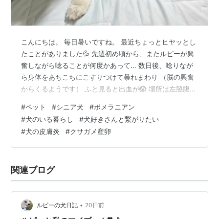
こんにちは。 毎日暑いですね。 最近ちょっとヒヤッとし
たことがありました💦 先週初め頃から、またルピーが興
奮しながら唸ることが何度かあって… 数日後、唸りなが
ら身体をあちこちにこすりつけて暴れまわり （脳の興奮
からくるようです） ふと見ると出血が😱 場所は左脇腹
（前足の付け根の少し後ろ） 実はこの場所、しこり？腫
#
ペット
#
シニア犬
#
ポメラニアン
れ？膨らみが気になってたところでした。 たまたま翌日
#
犬のいる暮らし
#
犬好きさんと繋がりたい
は定期診察だったので診ていただき 特に悪い物では無さ
#
犬の皮膚炎
#
クサガメ産卵
そうなので、化膿止めの注射とゲンタシン軟膏で様子見
に。 半年ぶりの緊張の血液検査も…特に変わり無し😌
（相変わらずALPは600超えですが💦） ホッとして帰宅
関連ブログ
しました。 ホッとどころ…
•
ルピーの犬日記
20日前