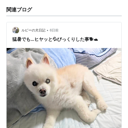
関連ブログ
•
ルピーの犬日記
6日前
猛暑でも…ヒヤッと💦びっくりした事🐕🐢