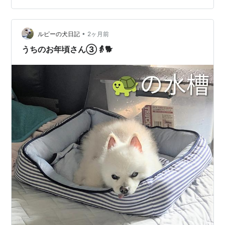
を試行錯誤しました。 ①水槽（縦長の衣装ケース💦）の
置き場所を変更 今までの定位置は、ソファーの奥のリビ
ングの端っこ。 それをソ…
•
ルピーの犬日記
2ヶ月前
うちのお年頃さん③👵🐕