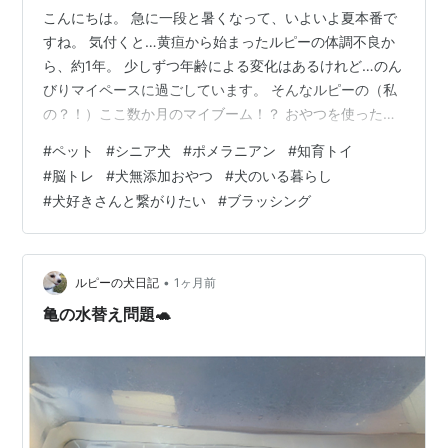
こんにちは。 急に一段と暑くなって、いよいよ夏本番で
すね。 気付くと…黄疸から始まったルピーの体調不良か
ら、約1年。 少しずつ年齢による変化はあるけれど…のん
びりマイペースに過ごしています。 そんなルピーの（私
の？！）ここ数か月のマイブーム！？ おやつを使った宝
探しです✨ 楽天ルームで教えてもらったお魚のスティッ
#
ペット
#
シニア犬
#
ポメラニアン
#
知育トイ
クジャーキー🐟 国産・無添加で原材料は素材のお魚の
#
脳トレ
#
犬無添加おやつ
#
犬のいる暮らし
み！ 硬さが心配でしたが簡単にポキッと折れるくらい。
#
犬好きさんと繋がりたい
#
ブラッシング
かたい物が苦手になってきたルピーでも大丈夫でした。
本当にお魚そのもので、うっかり私も食べちゃいそう🤭
＼18日はお買い得！15％OFF+ポイント4倍／【月間優良
ショップ受賞】犬 お…
•
ルピーの犬日記
1ヶ月前
亀の水替え問題🐢