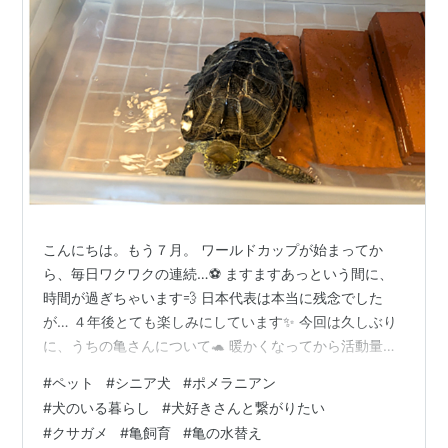
こんにちは。もう７月。 ワールドカップが始まってか
ら、毎日ワクワクの連続…⚽ ますますあっという間に、
時間が過ぎちゃいます💨 日本代表は本当に残念でした
が… ４年後とても楽しみにしています✨ 今回は久しぶり
に、うちの亀さんについて🐢 暖かくなってから活動量も
食欲も🆙 元気に過ごしています。 甲長を測ってみたら約
#
ペット
#
シニア犬
#
ポメラニアン
18cm！ ただこの時期は、日々の水替えが大変で💦 頻度
#
犬のいる暮らし
#
犬好きさんと繋がりたい
を少なくする方法をあれこれ調べたけれど フィルターな
#
クサガメ
#
亀飼育
#
亀の水替え
どを使いこなすのは、私には難しそうで… 他に出来る事