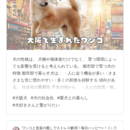
犬の性格は、 犬種や個体差だけでなく、 育つ環境によっ
ても影響を受けると考えられている。 都市部で育つ犬の
特徴 都市部で暮らす犬は、 ・人に会う機会が多い・さま
ざまな音に慣れやすい・多くの刺激を経験する 傾向があ
る。 社会化の重要性 子犬の頃から、 ・人との交流・他
の犬との交流・街の環境への慣れ を経験することで、 落
#
大阪犬
#
犬の社会化
#
愛犬との暮らし
ち着いた行動につながりやすい。 大阪の街と犬 大阪市
#
犬好きさんと繋がりたい
や周辺地域には、 公園や河川敷など、 犬と楽しめるスポ
ットも多い。 また、人との距離が近い文化も特徴的であ
る。 飼い主との時間が大切 どの地域で育つ場合でも、
•
ワンコと音楽の癒しでストレス解消！毎日ハッピー♪
2ヶ月
最も重要なのは飼い主との信頼関係。 日々のコミュニケ