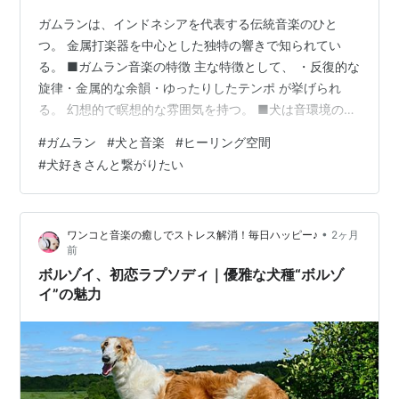
ガムランは、インドネシアを代表する伝統音楽のひと
つ。 金属打楽器を中心とした独特の響きで知られてい
る。 ■ガムラン音楽の特徴 主な特徴として、 ・反復的な
旋律・金属的な余韻・ゆったりしたテンポ が挙げられ
る。 幻想的で瞑想的な雰囲気を持つ。 ■犬は音環境の影
響を受ける 犬は周囲の音に敏感な動物。 環境音によっ
#
ガムラン
#
犬と音楽
#
ヒーリング空間
て、 ・興奮・安心・警戒 などの反応が変わる場合があ
#
犬好きさんと繋がりたい
る。 ■落ち着いた音楽の可能性 穏やかな音楽環境では、
・リラックス行動・休息促進・落ち着いた様子 が見られ
ることもある。 ただし反応には個体差がある。 ■夜と音
•
ワンコと音楽の癒しでストレス解消！毎日ハッピー♪
2ヶ月
楽の相性 夜は周囲の刺激が少なく、 ・照明・温度・静け
前
さ によって感覚が研ぎ…
ボルゾイ、初恋ラプソディ｜優雅な犬種“ボルゾ
イ”の魅力