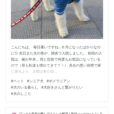
こんにちは。 毎日暑いですね…６月になったばかりなの
に💦 先日また夫の母が、肺炎で入院しました。 前回の入
院は、確か年末… 同じ症状で何度もお世話になっている
ので（母も私達も慣れてきて？！） 具合の悪い状態で家
に居るより、入院は安心😌
shippona1111.hatenablog.com
#
ペット
#
シニア犬
#
ポメラニアン
shippona1111.hatenablog.com 今回の面会は毎日と決め
#
犬のいる暮らし
#
犬好きさんと繋がりたい
ず、無理なく行ける時だけに。 と言うのも、ルピーの察
#
犬のしこり
知能力がますます研ぎ済まされてきて… よっぽどの爆睡
以外、なぜか起きて探しにやってくるのです💧 まだ以前
の様なパニックは起こしてないけれど… 母も状況を理解
•
ワンコと音楽の癒しでストレス解消！毎日ハッピー♪
2ヶ月