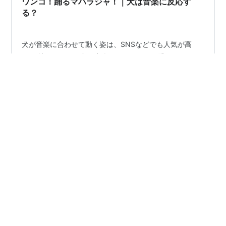
ワンコ！踊るマハラジャ！｜犬は音楽に反応す
る？
犬が音楽に合わせて動く姿は、SNSなどでも人気が高
い。 特にテンポの良い音楽では、リズムに乗っているよ
うな行動を見せることがある。 ■犬は音楽を感じてい
る？ 犬は人ほど音楽を理解しているわけではない。 しか
し、 ・音の高低・テンポ・飼い主の反応 には敏感に反応
する。 ■“踊っている”ように見える理由 犬は興奮した際
#
犬ダンス
#
ボリウッド
#
犬と音楽