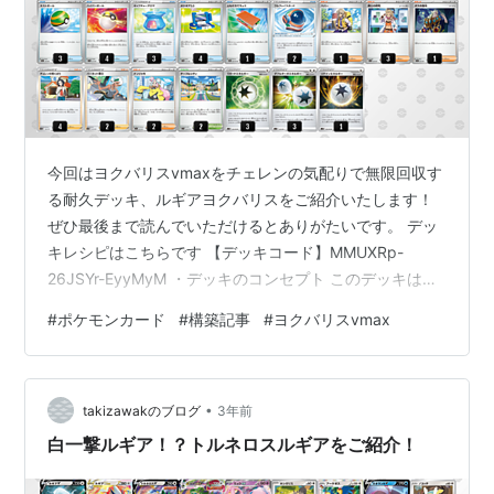
今回はヨクバリスvmaxをチェレンの気配りで無限回収す
る耐久デッキ、ルギアヨクバリスをご紹介いたします！
ぜひ最後まで読んでいただけるとありがたいです。 デッ
キレシピはこちらです 【デッキコード】MMUXRp-
26JSYr-EyyMyM ・デッキのコンセプト このデッキはル
ギアvstarのvstarパワー「アッセンブルスター」でアーケ
#
ポケモンカード
#
構築記事
#
ヨクバリスvmax
オスとビーダルをベンチに出し、アーケオスの特性「プ
ライマルターボ」でヨクバリスvmaxにエネ類―を加速
し、ヨクバリスvmaxの技「ダイゴウヨク」を使います。
•
技のダメ―ジを受けたヨクバリスvmaxをチェレンの気配
takizawakのブログ
3年前
りで回収し、再びノーダメージのヨクバリスvmaxで技を
白一撃ルギア！？トルネロスルギアをご紹介！
使…