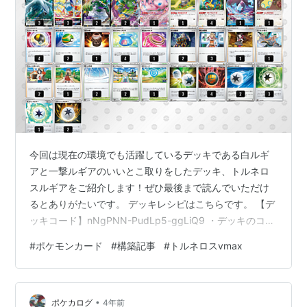
今回は現在の環境でも活躍しているデッキである白ルギ
アと一撃ルギアのいいとこ取りをしたデッキ、トルネロ
スルギアをご紹介します！ぜひ最後まで読んでいただけ
るとありがたいです。 デッキレシピはこちらです。 【デ
ッキコード】nNgPNN-PudLp5-ggLiQ9 ・デッキのコン
セプト ルギアvstarのvstarパワー「アッセンブルスタ
#
ポケモンカード
#
構築記事
#
トルネロスvmax
ー」を使ってアーケオスを2体トラッシュからベンチに出
し、特性「プライマルターボ」を使っていちげきエネル
ギーをトルネロスvmaxに加速して技「ダイフウジン」で
•
３００～３２０ダメージを出し、ダメージを受けたらチ
ポケカログ
4年前