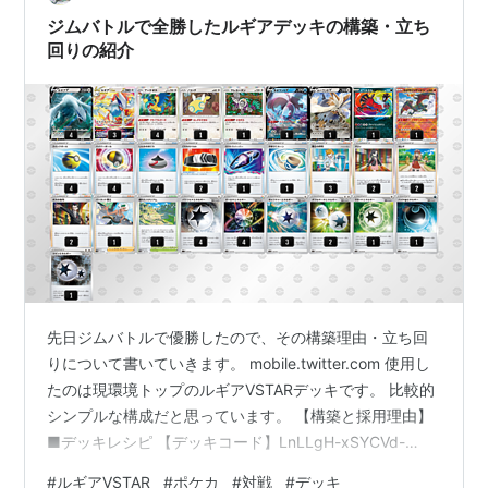
ェレンの気配りで手札に回収するというデッキです。 ・
ジムバトルで全勝したルギアデッキの構築・立ち
カードの採…
回りの紹介
先日ジムバトルで優勝したので、その構築理由・立ち回
りについて書いていきます。 mobile.twitter.com 使用し
たのは現環境トップのルギアVSTARデッキです。 比較的
シンプルな構成だと思っています。 【構築と採用理由】
■デッキレシピ 【デッキコード】LnLLgH-xSYCVd-
nngHHg そこまで珍しいカードは入っていないと思いま
#
ルギアVSTAR
#
ポケカ
#
対戦
#
デッキ