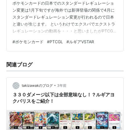
ポケモンカードの日本でのスタンダードレギュレーショ
ン変更は1月下旬ですが海外では新弾登場の関係で4月に
スタンダードレギュレーション変更が行われるので日本
と違いが生じます。 というわけでエクスパでエクストラ
レギュレーションの動画を・・・と思いましたがPTCGL
のエクストラはまだβの影響かなんなのかSM以降のカー
#
ポケモンカード
#
PTCGL
#
ルギアVSTAR
ドしか使えません。 (XY以前のカードのデータは受け継
いでいて禁止カード扱いになってます) というわけでエク
ストラレギュレーションとも違いが生じていますが、ま
関連ブログ
ぁエクストラ始めてみようかなという方向けの動画とい
うわけでここはひとつご視聴お願いします。 今回のデッ
キはルギアVSTAR!トラッシ…
•
takizawakのブログ
3年前
３３０ダメージ以下は全部意味なし！？ルギアヨ
クバリスをご紹介！