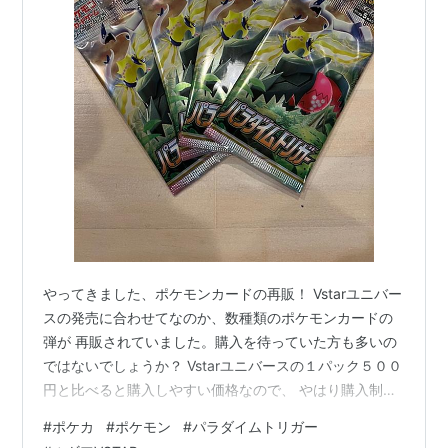
やってきました、ポケモンカードの再販！ Vstarユニバー
スの発売に合わせてなのか、数種類のポケモンカードの
弾が 再販されていました。購入を待っていた方も多いの
ではないでしょうか？ Vstarユニバースの１パック５００
円と比べると購入しやすい価格なので、 やはり購入制限
まで買ってしまいがちですね。 それでは、開封結果とい
#
ポケカ
#
ポケモン
#
パラダイムトリガー
きましょう。 我が家の購入したパック数は合計１０パッ