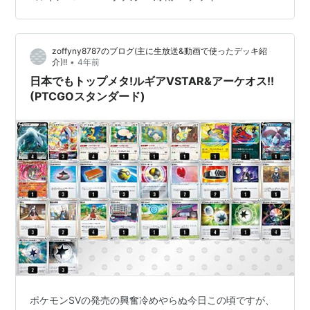
すが、一部の採用に悩んだカードについて採用理由を紹
介していきます。 ・かがやくリザードン 先日までかがや
く枠はサーナイトにしていたのですが、レジギガスなど
zoffyny8787のブログ(主に生放送&動画で使ったデッキ紹
の非エクがまだまだいるので変えました。 アメイジング
•
介)!!
4年前
ライコウを外したことによりオーロラエネルギーに…
日本でもトップメタ!ルギアVSTAR&アーケオス!!
(PTCGOスタンダード)
ポケモンSVの発売の興奮冷めやらぬ今日この頃ですが、