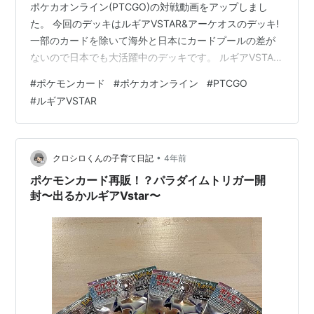
ポケカオンライン(PTCGO)の対戦動画をアップしまし
た。 今回のデッキはルギアVSTAR&アーケオスのデッキ!
一部のカードを除いて海外と日本にカードプールの差が
ないので日本でも大活躍中のデッキです。 ルギアVSTAR
のVSTARパワーはルールを持たない無色ポケモンを2枚ま
#
ポケモンカード
#
ポケカオンライン
#
PTCGO
でトラッシュから直接場に出せます。 アーケオスは化
#
ルギアVSTAR
石、つまりグッズから進化するのでややサーチが難しい
カードから進化する上2進化ポケモンなので場に出すのが
大変ですが、特殊エネルギーを2枚山札から加速できま
す。そんなポケモンをトラッシュから直接場に出せま
•
クロシロくんの子育て日記
4年前
す。 ルギアが無色ポケ…
ポケモンカード再販！？パラダイムトリガー開
封〜出るかルギアVstar〜