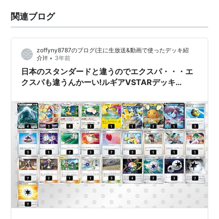
関連ブログ
zoffyny8787のブログ(主に生放送&動画で使ったデッキ紹
•
介)!!
3年前
日本のスタンダードと違うのでエクスパ・・・エ
クスパも違うんかーい!ルギアVSTARデッキ
(PTCGLエクスパβ)