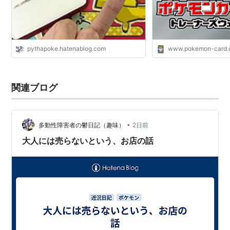
pythapoke.hatenablog.com
www.pokemon-card
関連ブログ
•
多動性障害者の鬱日記（趣味）
2日前
大人には売らないという、お店の話