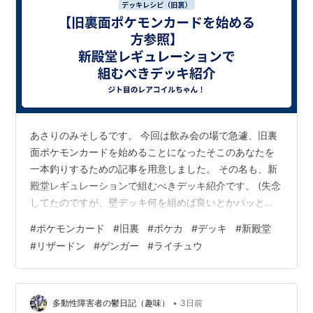
あさりのみそしるです。 今回は飲み会の場で急遽、旧裏
面ポケモンカードを始めることになったそこのあなたを
一本釣りするための記事を用意しました。 その名も、新
殿堂レギュレーションで組むべきデッキ紹介です。 (失念
してたのですが、壁デッキ何を組めば良いとかパッと見
てわからんですよね) わたくしどもでは、現行開催してい
#
ポケモンカード
#
旧裏
#
ポケカ
#
デッキ
#
新殿堂
る大会のバトルフェスタ以外にシークレットメガバトル
#
リザードン
#
ゲンガー
#
ライチュウ
を開催していたことから、本イベントの参加者が使用し
たデッキレシピと、手前味噌ながら私にて記載したレシ
ピ及び記事を合わせて紹介いたします。 草 キョウのアー
ボック https://jetome-magneton.hatenablog.com…
•
多動性障害者の鬱日記（趣味）
3日前