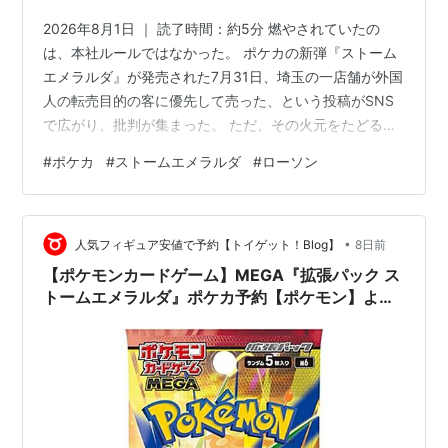
2026年8月1日 ｜ 読了時間：約5分 燃やされていたの
は、本社ルールではなかった。 ポケカの新弾『ストーム
エメラルダ』が発売された7月31日、埼玉の一店舗が外国
人の転売目的の客に優先して売った、という投稿がSNS
で広がり、批判が集まった。 ただ、その火元をたどる
と、話は少しややこしくなる。 ローソン 本社は、すべて
#
ポケカ
#
ストームエメラルダ
#
ローソン
の客に公平に買ってもらうためのルールを事前に告知し
ていた。 「6時に優先した」という話は、あるSNS投稿
が出どころで、大手報道や公式の裏付けは確認できな
•
い。 では、ローソンは本当に特定の客を優先して売った
人気フィギュア安値で予約【トイゲット！Blog】
8日前
のか。 この記事でわかること 本社の告知は朝7時開始で
【ポケモンカードゲーム】MEGA『拡張パック ス
一人10パックまで 定…
トームエメラルダ』ポケカ予約【ポケモン】より
2026年7月31日発売☆