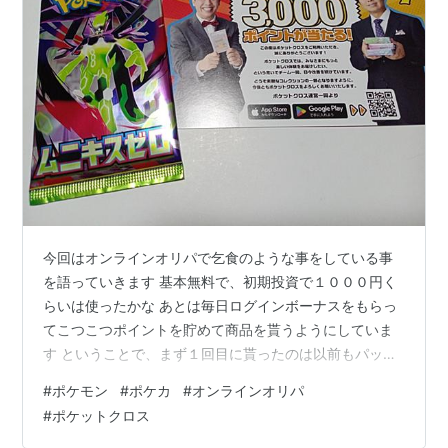
今回はオンラインオリパで乞食のような事をしている事
を語っていきます 基本無料で、初期投資で１０００円く
らいは使ったかな あとは毎日ログインボーナスをもらっ
てこつこつポイントを貯めて商品を貰うようにしていま
す ということで、まず１回目に貰ったのは以前もパック
初の開封で紹介した ポケットクロスさん！ さらば青春の
#
ポケモン
#
ポケカ
#
オンラインオリパ
光の方がＰＲしてるやつですね
#
ポケットクロス