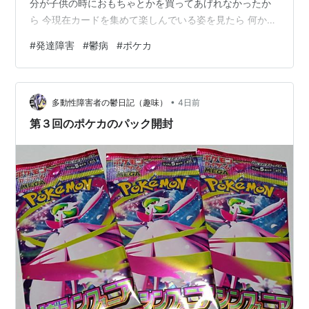
分が子供の時におもちゃとかを買ってあげれなかったか
ら 今現在カードを集めて楽しんでいる姿を見たら 何かし
てあげたくなった親心なんだって
#
発達障害
#
鬱病
#
ポケカ
•
多動性障害者の鬱日記（趣味）
4日前
第３回のポケカのパック開封