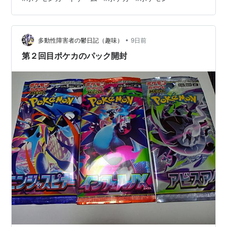
エメラルダ』30パック入りBOXは、ポケモンより2026年
07月発売の予定です♪ 【Amazon】ポケカ MEGA『拡張
パック 30th CELEBRATION』【ポケモン】 【Amazon】
•
ポケカ MEGA『30th CELEBRATION プレミアムデッキセ
多動性障害者の鬱日記（趣味）
9日前
ッ…
第２回目ポケカのパック開封