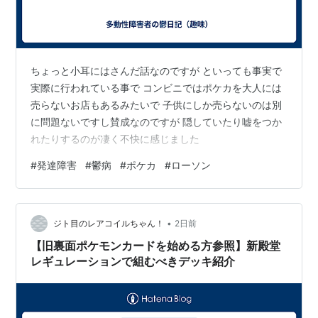
ちょっと小耳にはさんだ話なのですが といっても事実で
実際に行われている事で コンビニではポケカを大人には
売らないお店もあるみたいで 子供にしか売らないのは別
に問題ないですし賛成なのですが 隠していたり嘘をつか
れたりするのが凄く不快に感じました
#
発達障害
#
鬱病
#
ポケカ
#
ローソン
•
ジト目のレアコイルちゃん！
2日前
【旧裏面ポケモンカードを始める方参照】新殿堂
レギュレーションで組むべきデッキ紹介