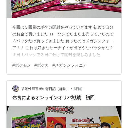
今回は３回目のポケカ開封をやっていきます 初めて自分
のお金で買いました ローソンでたまたま売っていたので
３パックだけ買ってきました 買ったのはメガシンフォニ
ア！！ これは好きなサーナイトが出そうなパックかな？
１日１パックで３日に分けて開封を楽しみました
#
ポケモン
#
ポケカ
#
メガシンフォニア
•
多動性障害者の鬱日記（趣味）
6日前
乞食によるオンラインオリパ戦績 初回