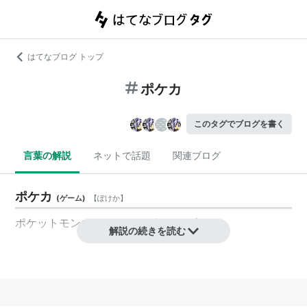
はてなブログ トップ
ポケカ
このタグでブログを書く
言葉の解説
ネットで話題
関連ブログ
ポケカ
(
ゲーム
)
【
ぽけか
】
ポケットモンスターカードゲーム
の略。
解説の続きを読む