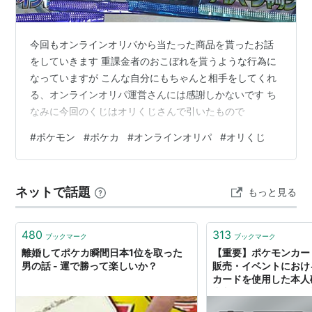
今回もオンラインオリパから当たった商品を貰ったお話
をしていきます 重課金者のおこぼれを貰うような行為に
なっていますが こんな自分にもちゃんと相手をしてくれ
る、オンラインオリパ運営さんには感謝しかないです ち
なみに今回のくじはオリくじさんで引いたもので
#
ポケモン
#
ポケカ
#
オンラインオリパ
#
オリくじ
ネットで話題
もっと見る
480
313
ブックマーク
ブックマーク
離婚してポケカ瞬間日本1位を取った
【重要】ポケモンカー
男の話 - 運で勝って楽しいか？
販売・イベントにおけ
カードを使用した本人
導入についてニュース詳
式