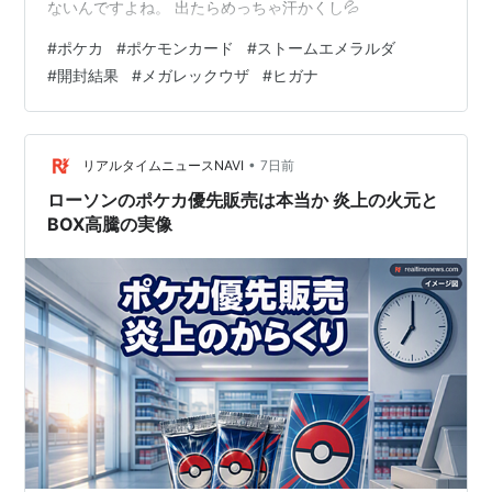
ないんですよね。 出たらめっちゃ汗かくし💦
#
ポケカ
#
ポケモンカード
#
ストームエメラルダ
#
開封結果
#
メガレックウザ
#
ヒガナ
•
リアルタイムニュースNAVI
7日前
ローソンのポケカ優先販売は本当か 炎上の火元と
BOX高騰の実像