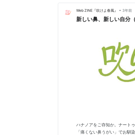
•
Web ZINE『吹けよ春風』
3年前
新しい鼻、新しい自分
ハナノアをご存知か。ナート
「痛くない鼻うがい」でお馴