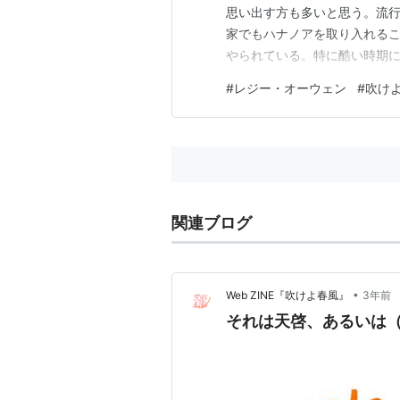
思い出す方も多いと思う。流
家でもハナノアを取り入れる
やられている。特に酷い時期
う瞬間がある。それを取らず
#
レジー・オーウェン
#
吹けよ
を前にすると、怖い。洗浄液
りしたらどうしよう、などと考
関連ブログ
•
Web ZINE『吹けよ春風』
3年前
それは天啓、あるいは