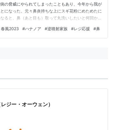
行病の脅威にやられてしまったこともあり、今年から我が
ことになった。元々鼻炎持ちな上にスギ花粉にめためたに
になると、鼻（あと目も）取って丸洗いしたいと何回か思
にできるなんて夢の様じゃないないか。だけどいざキット
春風2023
#
ハナノア
#
逆噴射家族
#
レジ応援
#
鼻
の圧が強すぎてプッシュした途端に急に耳から飛び出した
えると背筋がスーッと冷える…
（レジー・オーウェン）