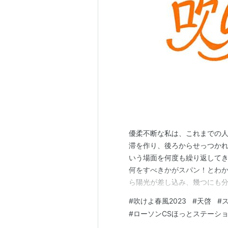
優柔不断な私は、これまでの
滞を作り、後ろからせっつか
いう場面を何度も繰り返してき
何をすべきかがスパン！とわ
ら陽光が差し込み、幾つにも
てくれるのだ。先週のお昼時
#
吹けよ春風2023
#
天啓
#
だ。その日は何を食べようか
#
ローソンCSほっとステーシ
自分で作るほどの時間はない