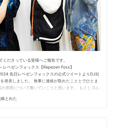
応援してくださっている皆様へご報告です。
YzYc — レペゼンフォックス【Repezen Foxx】
ary 4, 2024 先日レペゼンフォックスの公式ツイートよりDJ社
を発表しました。 無事に連絡が取れたこととでひとま
踪の原因について書いていこうと思います。 もくじ DJ
 DJ社長の失踪理由は？ DJ社長の復帰はいつ？ DJ社
連絡とれた
たことをレペゼンフォックスの動画に…