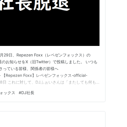
4年8月29日、Repezen Foxx（レペゼンフォックス）の
長脱退のお知らせをX（旧Twitter）で投稿しました。 いつも
てくださっている皆様、関係者の皆様へ
Gc — 【Repezen Foxx】レペゼンフォックス-official-
24年8月28日 これに対して、DJふぉいさんは「またしても何も
c.twitter.com/CGhkOVWgmu — DJふぉい【レ
ォックス
#
DJ社長