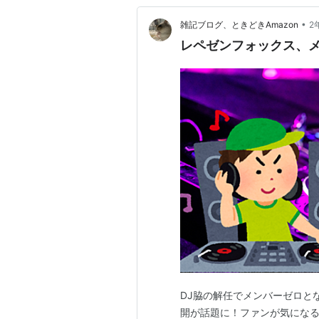
•
雑記ブログ、ときどきAmazon
2
レペゼンフォックス、メ
DJ脇の解任でメンバーゼロと
開が話題に！ファンが気にな