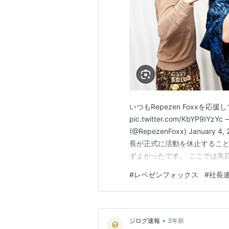
いつもRepezen Foxxを
pic.twitter.com/KbYP9I
(@RepezenFoxx) Janu
長が正式に活動を休止すること
ずよかったです。 ここでは失
社長が失踪 DJ社長は活動休止へ
#
レペゼンフォックス
#
社長
長が失踪 12月22日に失踪し
•
ジログ速報
3年前