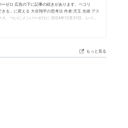
バーゼロ 広告の下に記事の続きがあります。ペコリ
「できる」に変える 大谷翔平の思考法 作者:児玉 光雄 アス
ックス、ついにメンバーゼロに 2024年12月31日、レペゼ
だったDJ脇が解任され、グループが事実上の解散状態
ンも多いのではないでしょうか？ 実は、今年は次々と
もっと見る