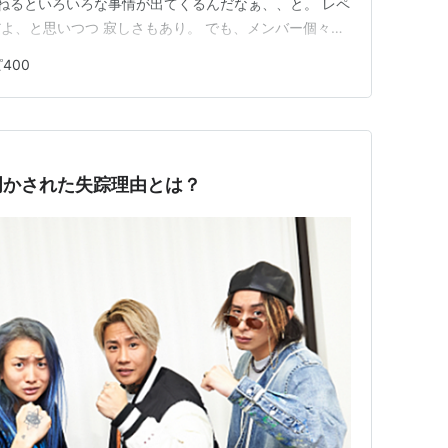
重ねるといろいろな事情が出てくるんだなぁ、、と。 レペ
よ、と思いつつ 寂しさもあり。 でも、メンバー個々の
を選ぶ時は「良い」と思った方を選びますですよ。 だか
400
結果なんだと思います。 多分、20代の勢いって実は奇
明かされた失踪理由とは？