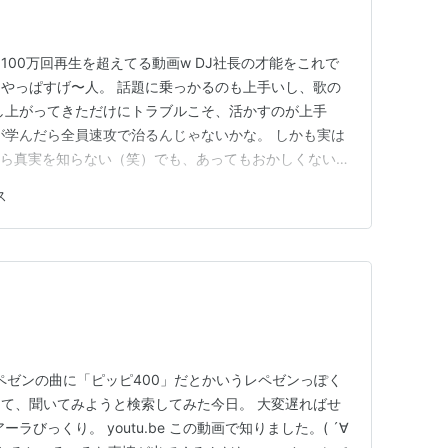
にして100万回再生を超えてる動画w DJ社長の才能をこれで
やっぱすげ〜人。 話題に乗っかるのも上手いし、歌の
し上がってきただけにトラブルこそ、活かすのが上手
が学んだら全員速攻で治るんじゃないかな。 しかも実は
すら真実を知らない（笑）でも、あってもおかしくない。
 チバニャンの、「少子化対策としては満点だよね」コ
ス
レ具合が本当にレベチで、社長が世界狙ってんのもあな
思えてき…
ってレペゼンの曲に「ピッピ400」だとかいうレペゼンっぽく
て、聞いてみようと検索してみた今日。 大変遅ればせ
ラびっくり。 youtu.be この動画で知りました。( ´∀