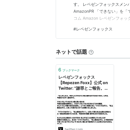
す。 レペゼンフォックスメン
AmazonPR 「できない」を
コム Amazon レペゼンフォ
ンフォックスの最後のメンバー
#
レペゼンフォックス
に。このニュースに驚いたファ
メンバーが脱退や解任され…
ネットで話題
6
ブックマーク
レペゼンフォックス
【Repezen Foxx】公式 on
Twitter: "謝罪とご報告。
https://t.co/POEVe7l1nQ"
twitter.com