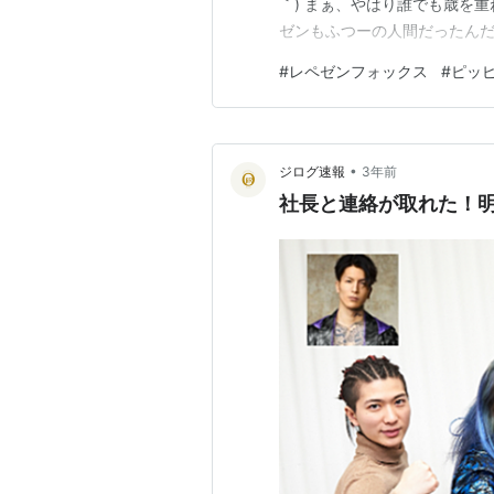
｀) まぁ、やはり誰でも歳を
ゼンもふつーの人間だったんだ
幸せも大事だし。 誰でも何か
#
レペゼンフォックス
#
ピッピ
ら、きっとこれが今のベストな
跡みたいなものなん…
•
ジログ速報
3年前
社長と連絡が取れた！