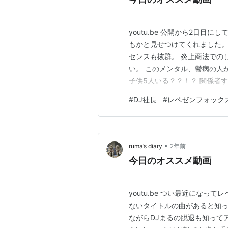
youtu.be 公開から2日目
もかと見せつけてくれました。
センスも抜群。 炎上商法での
い。 このメンタル、鬱病の人
子供5人いる？？！？ 関係者
破天荒をとうに超えた破天荒。
#
DJ社長
#
レペゼンフォック
メントにも笑った。 もうイカ
がち実現可能なんじゃね？って
•
ruma’s diary
2年前
今日のオススメ動画
youtu.be つい最近にな
ないタイトルの曲があると知っ
ながらDJまるの脱退も知ってアー