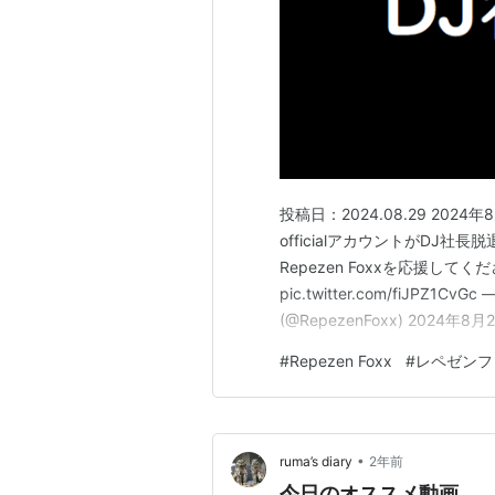
投稿日：2024.08.29 202
officialアカウントがDJ社
Repezen Foxxを応援し
pic.twitter.com/fiJPZ1Cv
(@RepezenFoxx) 20
知らない」という投稿をしました。 pi
#
Repezen Foxx
#
レペゼンフ
ペ…
•
ruma’s diary
2年前
今日のオススメ動画