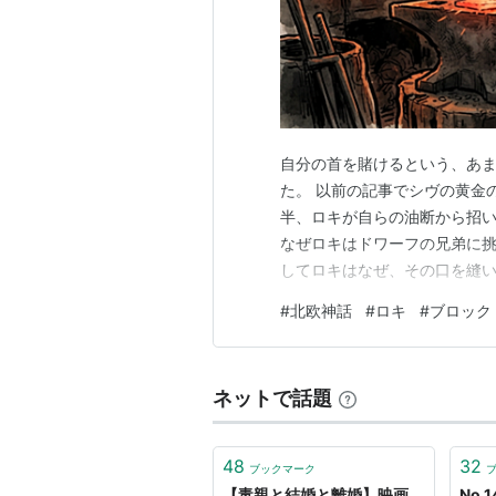
自分の首を賭けるという、あ
た。 以前の記事でシヴの黄金
半、ロキが自らの油断から招
なぜロキはドワーフの兄弟に
してロキはなぜ、その口を縫
この緊迫の一部始終を追ってい
#
北欧神話
#
ロキ
#
ブロック
挑発 シヴの黄金の髪、グング
ーヴァルディの息子たちに作
ネットで話題
48
32
ブックマーク
【毒親と結婚と離婚】映画
No.