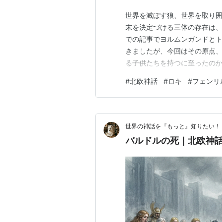
世界を滅ぼす狼、世界を取り囲
末を決定づける三体の存在は
での記事でヨルムンガンドと
きましたが、今回はその原点
る子供たちを持つに至ったのか
アングルボザとの間に生まれた
#
北欧神話
#
ロキ
#
フェンリ
ば、ロキは巨人の女アングル
下が死体のように青黒く変色
世界の神話を『もっと』知りたい！
バルドルの死｜北欧神