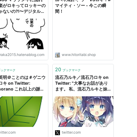
楽がロキってロッキーの
マイティ・ソー - 今この瞬
ゃないの⁈〜デジタル画
間！
挑戦してみた - 新・ぜん
力な日常
raka2015.hatenablog.com
www.hitoritabi.shop
20
ブックマーク
ブックマーク
英明＠ことのは＃ゲニウ
流石乃ルキ／流石乃ロキ on
 on Twitter:
Twitter: "大事なお話があり
sorano これ以上の謝罪
ます。 私、流石乃ルキと妹
、もう必要ないと思いま
の流石乃ロキは異界に帰るこ
これ以上の相手側主張は
とになったため、Vtuberを
足取り、もしくは被害者
引退します。 お手紙を書い
場を認めさせことをいい
たので、読んでください。
に「被害者」から「加害
異界の偉い人からの大切なお
に対して執拗に行なわれ
話もあります。 今まで応援
ンチでしかありませ
してくれたサスガーの…
itter.com
twitter.com
"
https://t.co/GugH260qYT