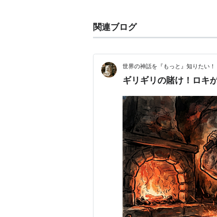
ロキ
(
マンガ
)
【
ろき
】
関連ブログ
『魔探偵ロキ』および『魔探偵ロキ
神であるが、悪戯が過ぎて人間界に
ようにと最高神から命を受け、それ
世界の神話を『もっと』知りたい！
なお、人間界では神としての能力
ギリギリの賭け！ロキ
の子と甘いお菓子が大好き。意外に