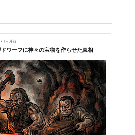
RAGNAROK』の主人公の名前。正体は北欧の邪
落とされる。その間、人に憑いた魔を落としている
がしやすいように探偵業を営んでいる。
•
1ヶ月前
や魔法が制限され、子供の姿をしている。可愛い女
がドワーフに神々の宝物を作らせた真相
親バカで心配性。