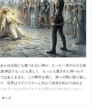
、あらゆる病にも傷つかない神が、たった一本の小さな枝
北欧神話でもっとも美しく、もっとも愛された神バルド
死ではありません。この事件を境に、神々の間に取り返し
がり、世界はラグナロクへと向かう坂道を転がり始めま
守られていたはずのバルドルが死ななければならなかった
決して覆されなかったのか。今回はこの神話最大の悲劇
#
ヘズ
きます。 母フリッグの誓い｜ひとつだけ見逃された存
身が見た不吉な夢でした。自らの…