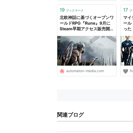
19
17
ブックマーク
ブ
北欧神話に基づくオープンワ
マイ
ールドRPG『Rune』9月に
ール
Steam早期アクセス販売開
った！
始へ。マルチに対応し、ひと
りでみんなでロキ退治 -
AUTOMATON
automaton-media.com
fr
関連ブログ