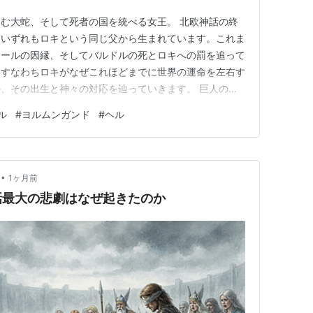
む大蛇、そして死者の国を統べる女王。 北欧神話の終
、いずれもロキという同じ父から生まれています。これま
トールの因縁、そしてバルドルの死とロキへの罰を追って
、すなわちロキがなぜこれほどまでに世界の運命を左右す
、その出生と神々の対応を辿っていきます。 巨人の女
三兄弟 散文エッダ「ギュルヴァギンニング」によれ
ル
#
ヨルムンガンド
#
ヘル
ボザとの間に三人の子をもうけました。長女ヘルは腰から
した姿で生まれ、次男フェンリル…
•
1ヶ月前
話最大の悲劇はなぜ起きたのか