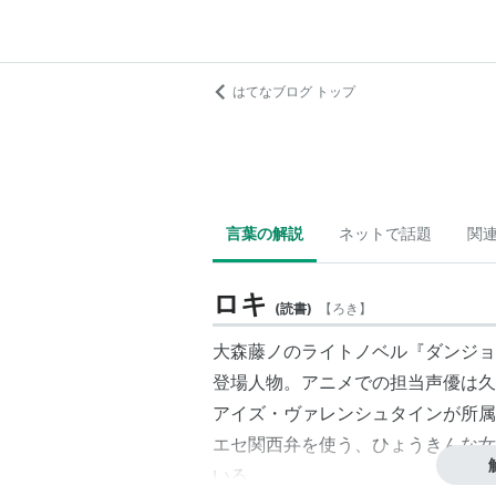
はてなブログ トップ
言葉の解説
ネットで話題
関
ロキ
(
読書
)
【
ろき
】
大森藤ノのライトノベル『ダンジョ
登場人物。アニメでの担当声優は久
アイズ・ヴァレンシュタイン
が所属
エセ関西弁を使う、ひょうきんな女
いる。