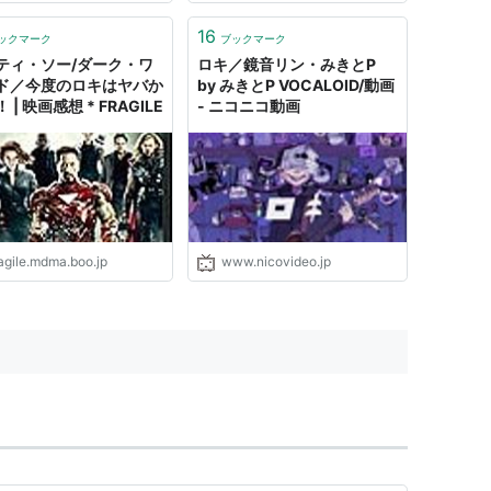
"
16
ックマーク
ブックマーク
ティ・ソー/ダーク・ワ
ロキ／鏡音リン・みきとP
ド／今度のロキはヤバか
by みきとP VOCALOID/動画
 | 映画感想 * FRAGILE
- ニコニコ動画
agile.mdma.boo.jp
www.nicovideo.jp