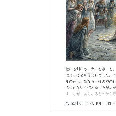
槍にも剣にも、火にも水にも
によって命を落としました。 
ルの死は、単なる一柱の神の
のつかない不信と悲しみが広
す。なぜ、あらゆるものから
のか。そして、なぜその死は
#
北欧神話
#
バルドル
#
ロキ
を、その顛末とともに追ってい
在 事件の発端は、バルドル自