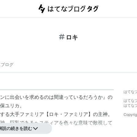
ロキ
連ブログ
はてな
ンに出会いを求めるのは間違っているだろうか』の
はてな
保ユリカ。
はてな
する大手ファミリア【ロキ・ファミリア】の主神。
Copyrig
神。巨乳である
ヘスティア
を色々な意味で敵視して
解説の続きを読む