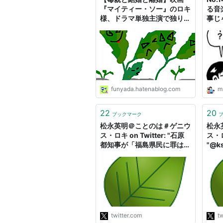
『マイティー・ソー』のロキ
る音
様、ドラマ単独主演で独り立
事じ
ち！で、いったい何があった
にも
のかはガーデンの話。 - アメ
そく
リッシュガーデン改
funyada.hatenablog.com
m
22
20
ブックマーク
松永英明＠ことのは＃ゲニウ
松永
ス・ロキ on Twitter: "石原
ス・ロキ
都知事が「福島県民に罪はな
"@k
い。国民全体の罪だ」と言っ
とか
たというのを純粋に論理的に
す。
言うと、○国民全体に罪があ
揚げ
る○福島県民に罪はない→福
の立
島県民は国民ではない。"
こと
者」
るリ
twitter.com
tw
ん。