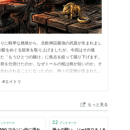
まりに軽率な挑発から、北欧神話最強の武器が生まれまし
の髪をめぐる顛末を取り上げましたが、今回はその後
いた「もうひとつの賭け」に焦点を絞って掘り下げます。
挑発を仕掛けたのか。なぜトールの槌は柄が短いのか。そ
い合わされることになったのか。神々の宝物が生まれた、
きます。 「これ以上のものは作れまい」ロキの軽率な
#
エイトリ
ニル、スキーズブラズニルという三つの宝物を、名工イ
らせることに成功したロキは、す…
もっと見る
22
ブックマーク
ブックマーク
1490 マラソン中に流れ
神々の戦い、ソーVSロキ！#