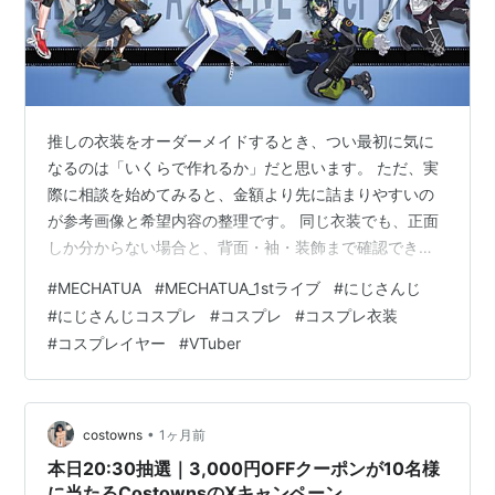
推しの衣装をオーダーメイドするとき、つい最初に気に
なるのは「いくらで作れるか」だと思います。 ただ、実
際に相談を始めてみると、金額より先に詰まりやすいの
が参考画像と希望内容の整理です。 同じ衣装でも、正面
しか分からない場合と、背面・袖・装飾まで確認できる
場合では、見積もりや仕様確認の進み方がかなり変わり
#
MECHATUA
#
MECHATUA_1stライブ
#
にじさんじ
ます。 今回は、MECHATU-A 1st LIVE “Over Drive!”のコ
#
にじさんじコスプレ
#
コスプレ
#
コスプレ衣装
スプレ衣装を例に、オーダーメイド相談の前にまとめて
#
コスプレイヤー
#
VTuber
おきたい情報を整理します。 対象となるMECHATU-Aの8
名 赤城ウェン 叢雲カゲツ 緋八マナ 星導ショウ 小柳ロウ
伊波ライ 宇佐美リト 佐伯イッテツ 8人そ…
•
costowns
1ヶ月前
本日20:30抽選｜3,000円OFFクーポンが10名様
に当たるCostownsのXキャンペーン