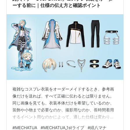
ーする前に｜仕様の伝え方と確認ポイント
複雑なコスプレ衣装をオーダーメイドするとき、参考画
像だけを送れば、すべて正確に伝わるとは限りません。
同じ画像を見ても、衣装本体だけを希望しているのか、
装飾や小物まで必要なのか、撮影用なのか、長時間着用
するイベント用なのかによって、適した仕様は変わりま
す。 今回は、**MECHATU-A 1st LIVE “Over Drive!” 緋八
#
MECHATUA
#
MECHATUA_1stライブ
#
緋八マナ