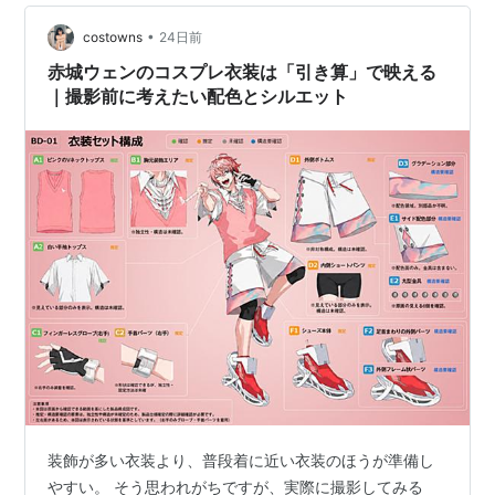
の視点から、伊波ライらしい一枚を残すためのポイント
をまとめます。 伊波ライらしさを作る「明る…
•
costowns
24日前
赤城ウェンのコスプレ衣装は「引き算」で映える
｜撮影前に考えたい配色とシルエット
装飾が多い衣装より、普段着に近い衣装のほうが準備し
やすい。 そう思われがちですが、実際に撮影してみる