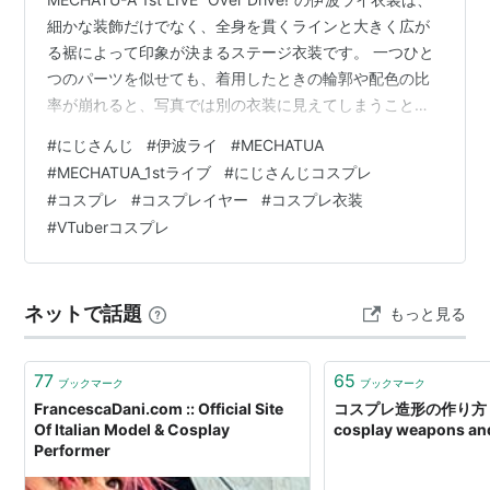
細かな装飾だけでなく、全身を貫くラインと大きく広が
る裾によって印象が決まるステージ衣装です。 一つひと
つのパーツを似せても、着用したときの輪郭や配色の比
率が崩れると、写真では別の衣装に見えてしまうことが
あります。 今回は、伊波ライの“Over Drive!”衣装をコス
#
にじさんじ
#
伊波ライ
#
MECHATUA
プレとして制作・着用する際に意識したいポイントを、
#
MECHATUA_1stライブ
#
にじさんじコスプレ
撮影時の見え方から整理します。 伊波ライのキャラクタ
#
コスプレ
#
コスプレイヤー
#
コスプレ衣装
ー性と衣装の方向性 伊波ライは、にじさんじ所属のバー
#
VTuberコスプレ
チャルライバー。DyticaとMECHATU-Aのメンバーとし
て活動し、ヒーローを支えるメカニッ…
ネットで話題
もっと見る
77
65
ブックマーク
ブックマーク
FrancescaDani.com :: Official Site
コスプレ造形の作り方 Ho
Of Italian Model & Cosplay
cosplay weapons an
Performer