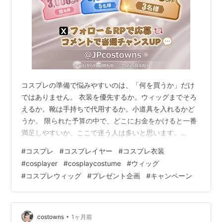
コスプレの準備で悩みやすいのは、「何を買うか」だけ
ではありません。 衣装を優先するか。ウィッグまでそろ
えるか。靴は手持ちで代用するか。小道具を入れるかど
うか。 限られた予算の中で、どこにお金をかけると一番
満足しやすいか。ここで迷う人は多いと思います。
Costownsでは、7月にXでクーポン抽選キャンペーンを開
#
コスプレ
#
コスプレイヤー
#
コスプレ衣装
催します。今回のクーポンは、コスプレ衣装だけでな
#
cosplayer
#
cosplaycostume
#
ウィッグ
く、ウィッグ・靴・小道具などにも使えるため、これか
#
コスプレウィッグ
#
プレゼント企画
#
キャンペーン
ら衣装を探す人にも、手持ちの衣装を整えたい人にも使
いやすい内容です。 7月のXプレゼントキャンペーン 7月
のキャンペーンでは、総額85,000円分のクーポンが当た
ります。 抽選日 賞品 当選…
•
costowns
1ヶ月前