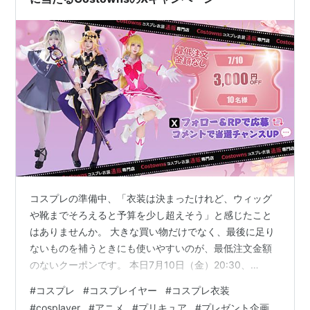
コスプレの準備中、「衣装は決まったけれど、ウィッグ
や靴までそろえると予算を少し超えそう」と感じたこと
はありませんか。 大きな買い物だけでなく、最後に足り
ないものを補うときにも使いやすいのが、最低注文金額
のないクーポンです。 本日7月10日（金）20:30、
Costowns公式Xで、3,000円OFFクーポンが10名様に当
#
コスプレ
#
コスプレイヤー
#
コスプレ衣装
たる抽選を行います。 今回の抽選内容 賞品と応募方法は
#
cosplayer
#
アニメ
#
プリキュア
#
プレゼント企画