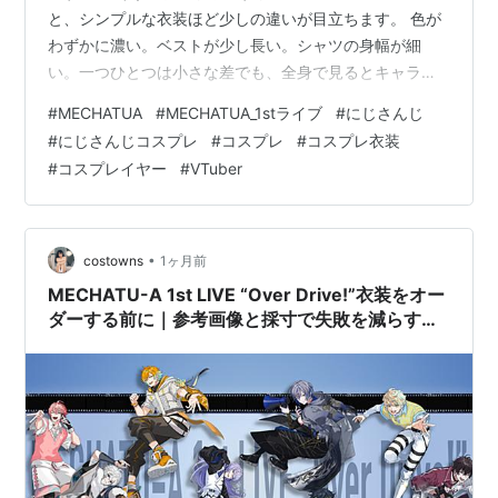
と、シンプルな衣装ほど少しの違いが目立ちます。 色が
わずかに濃い。ベストが少し長い。シャツの身幅が細
い。一つひとつは小さな差でも、全身で見るとキャラク
ターの印象から離れてしまうんですよね。 今回取り上げ
#
MECHATUA
#
MECHATUA_1stライブ
#
にじさんじ
るのは、にじさんじ所属の赤城ウェンの衣装。 2026年
#
にじさんじコスプレ
#
コスプレ
#
コスプレ衣装
10月10日には、Kアリーナ横浜でMECHATU-A 1st LIVE
#
コスプレイヤー
#
VTuber
“Over Drive!”が開催され、赤城ウェンも出演予定です。
なお、ここで紹介する商品はLIVE専用衣装ではなく、赤
城ウェンの通常衣装をもとにしたコスプレ衣装です。 赤
城…
•
costowns
1ヶ月前
MECHATU-A 1st LIVE “Over Drive!”衣装をオー
ダーする前に｜参考画像と採寸で失敗を減らす準
備メモ