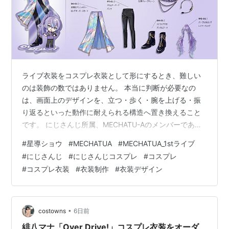
ライブ衣装をコスプレ衣装として形にするとき、難しい
のは装飾の数ではありません。 本当に判断が必要なの
は、画面上のデザインを、立つ・歩く・腕を上げる・振
り返るといった動作に耐えられる構造へ置き換えること
です。 にじさんじ所属、MECHATU-Aのメンバーである
星導ショウ。静かな佇まいとミステリアスな存在感を持
#
星導ショウ
#
MECHATUA
#
MECHATUA_1stライブ
つ彼の「MECHATU-A 1st LIVE “Over Drive!”」ライブ衣
#
にじさんじ
#
にじさんじコスプレ
#
コスプレ
装は、白・黒・紫を中心に、腰まわりのレイヤーと縦に
#
コスプレ衣装
#
衣装制作
#
衣装デザイン
伸びる装飾によって全身のシルエットを組み立てていま
す。 公演については、MECHATU-A 1st LIVE “Over
Drive!” 公式イベントページで確…
•
costowns
6日前
緋八マナ「Over Drive!」コスプレ衣装をオーダ