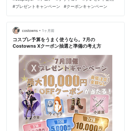
次のとおりです。 抽選日時：7月10日（金）20:30 賞
#
プレゼントキャンペーン
#
クーポンキャンペーン
品：3,000円OFFクーポン 当選人数：10名様 最低注文金
額：なし 応募方法はシンプルです。 @JPcostowns をフ
ォロー 対象投稿をいいね＆リポスト コス…
•
costowns
1ヶ月前
コスプレ予算をうまく使うなら。7月の
Costowns Xクーポン抽選と準備の考え方