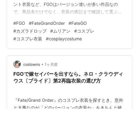
ント衣装など、FGOはバージョン違いが多い作品なの
で、商品名だけでなく、衣装の表記まで確認して選ぶこ
とが大切です。 今回紹介するのは、カズラドロップの簡
#
FGO
#
FateGrandOrder
#
FateGO
易霊衣「ムリアン」コスプレ衣装。淡い雰囲気の中に、
#
カズラドロップ
#
ムリアン
#
コスプレ
付け襟や髪飾り、ケープなどのパーツがまとまった一着
#
コスプレ衣装
#
cosplaycostume
です。詳細はカズラドロップ 簡易霊衣「ムリアン」コス
プレ衣装の商品ページで確認できます。 まず確認したい
のは「カズラドロップ」と「ムリアン」の表記 FGO関連
の衣装を探していると、キ…
•
costowns
1ヶ月前
FGOで嫁セイバーを出すなら。ネロ・クラウディ
ウス〔ブライド〕第2再臨衣装の選び方