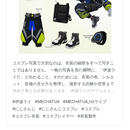
コスプレ写真で大切なのは、衣装の細部をすべて写すこ
とではありません。 一枚の写真を見た瞬間に、「伊波ラ
イだ」と伝わること。そのためには、衣装の色、シルエ
ット、装備の見せ方を整理し、撮影する距離や背景まで
含めて考える必要があります。 伊波ライのデフォルト衣
装は、鮮やかなイエローグリーンとブルー、引き締め役
#
伊波ライ
#
MECHATUA
#
MECHATUA_1stライブ
となるブラックを組み合わせた、写真でも存在感を出し
#
にじさんじ
#
にじさんじコスプレ
#
コスプレ
やすいデザインです。 ただし、色とパーツの情報量が多
#
コスプレ衣装
#
コスプレイヤー
#
衣装製作
いため、背景やライティングを選ばないと、衣装の輪郭
が埋もれてしまうこともあります。 今回はコスプレ撮影