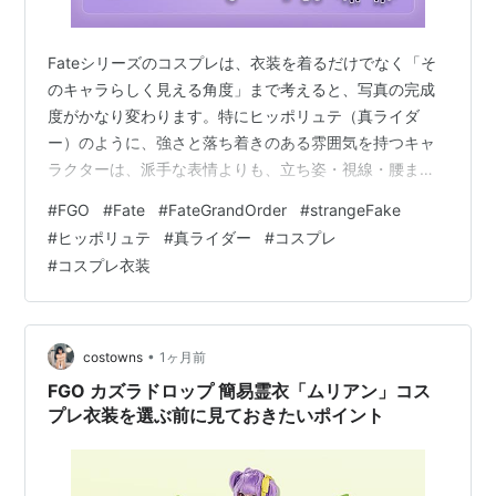
Fateシリーズのコスプレは、衣装を着るだけでなく「そ
のキャラらしく見える角度」まで考えると、写真の完成
度がかなり変わります。特にヒッポリュテ（真ライダ
ー）のように、強さと落ち着きのある雰囲気を持つキャ
ラクターは、派手な表情よりも、立ち姿・視線・腰まわ
りのシルエットで印象を作りたいところです。 今回の衣
#
FGO
#
Fate
#
FateGrandOrder
#
strangeFake
装は、Fate/strange Fake × Fate/Grand OrderのFGOコ
#
ヒッポリュテ
#
真ライダー
#
コスプレ
ラボ登場衣装。ヒッポリュテのコスプレを考えている方
#
コスプレ衣装
は、まずヒッポリュテ（真ライダー）FGOコラボ登場衣
装の商品ページで全体の形を確認しておくとイメージし
やすいです。 写真で見せたいのは、たすきとコルセット
ベル…
•
costowns
1ヶ月前
FGO カズラドロップ 簡易霊衣「ムリアン」コス
プレ衣装を選ぶ前に見ておきたいポイント