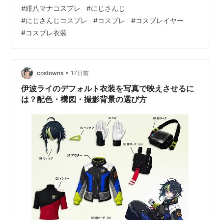
マナ ステージ衣装Ver.**を例に、衣装製作を相談する前
#
緋八マナコスプレ
#
にじさんじ
に整理しておきたい内容を、発注側の視点からまとめま
#
にじさんじコスプレ
#
コスプレ
#
コスプレイヤー
す。 公演内容や出演メンバーについては、MECHATU-A
#
コスプレ衣装
1st LIVE “Over Drive!”公式イベントページで確認できま
す。 緋八マナのラ…
•
costowns
17日前
伊波ライのデフォルト衣装を写真で映えさせるに
は？配色・構図・撮影背景の選び方