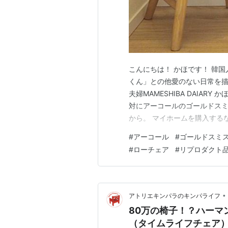
こんにちは！ かほです！ 韓
くん」との他愛のない日常を描
夫婦MAMESHIBA DAIA
対にアーコールのゴールドスミ
から。 マイホームを購入する
3Dパースを自分で作ってみた
#
アーコール
#
ゴールドスミ
いに購入はほぼ決定事項の予定だ
#
ローチェア
#
リプロダクト
持ちが揺らぎ始めた。 Yチ…
•
アトリエキンパラのキンパライフ
80万の椅子！？ハーマ
（タイムライフチェア）