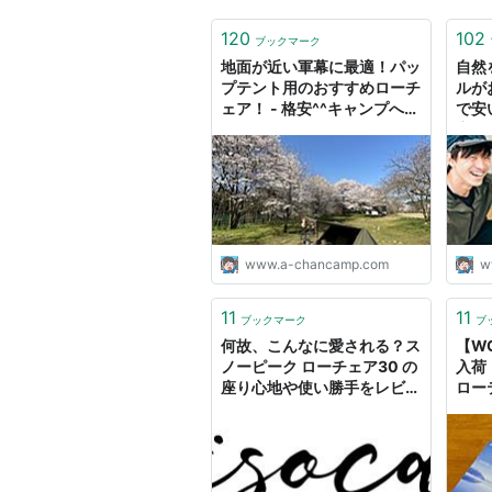
120
102
ブックマーク
地面が近い軍幕に最適！パッ
自然
プテント用のおすすめローチ
ルが
ェア！ - 格安^^キャンプへＧ
で安
Ｏ～！
安^
www.a-chancamp.com
w
11
11
ブックマーク
ブ
何故、こんなに愛される？ス
【W
ノーピーク ローチェア30 の
入荷
座り心地や使い勝手をレビュ
ロー
ー - Misoji × Camp
田舎
グ