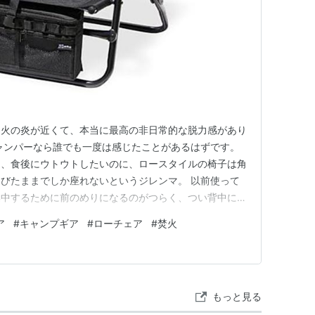
き火の炎が近くて、本当に最高の非日常的な脱力感があり
ャンパーなら誰でも一度は感じたことがあるはずです。
て、食後にウトウトしたいのに、ロースタイルの椅子は角
びたままでしか座れないというジレンマ。 以前使って
集中するために前のめりになるのがつらく、つい背中にク
崩して「あぐら」をかいてしまうのが不満でした。せっか
ア
#
キャンプギア
#
ローチェア
#
焚火
週末までデスクワークのような疲労感が出てしまうのは、
clining …
もっと見る