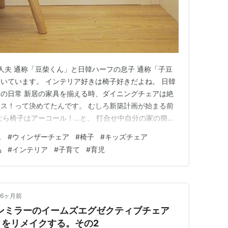
国人夫 通称「豆柴くん」と日韓ハーフの息子 通称「子豆
いています。 インテリア好きは椅子好きだよね。 日韓
RY かほの日常 新居の家具を揃える時、ダイニングチェアは絶
ス！って決めてたんです。 むしろ新築計画が始まる前
なら椅子はアーコール！…と。 打合せ中自分の家の簡易
んですが、それもゴールドスミスのイメージで作るくら
ス
#
ウィンザーチェア
#
椅子
#
キッズチェア
った。、でもいざ購入(。-`ω-)ってなった時に急に気
品
#
インテリア
#
子育て
#
育児
6ヶ月前
ンミラーのイームズエグゼクティブチェア
をリメイクする。その2