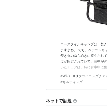
ロースタイルキャンプは、焚
ますよね。 でも、ベテランキ
焚き火のゆらめきに癒やされ
度が固定されていて、背中が伸
いたチェアは、特に食事中に
ッションを挟んだり、体制を
#
WAQ
#
リクライニングチェ
くリラックスしに来たのに、
#
キルティング
避けたいところです。 今回WAQ Re
ネットで話題