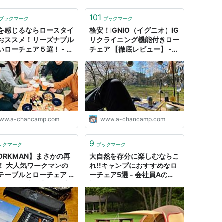
101
ブックマーク
ブックマーク
を感じるならロースタイ
格安！IGNIO（イグニオ）IG
おススメ！リーズナブル
リクライニング機能付きロー
いローチェア５選！ - 格
チェア 【徹底レビュー】 -
^キャンプへＧＯ～！
格安^^キャンプへＧＯ～！
ww.a-chancamp.com
www.a-chancamp.com
9
ックマーク
ブックマーク
ORKMAN】まさかの再
大自然を存分に楽しむならこ
！ 大人気ワークマンの
れ!!キャンプにおすすめなロ
テーブルとローチェア -
ーチェア5選 - 会社員Aのお
モンの趣味に生きるブロ
話