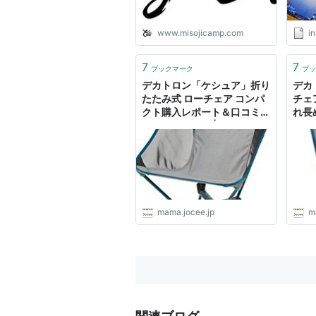
www.misojicamp.com
in
7
7
ブックマーク
ブッ
デカトロン「ケシュア」折り
デカ
たたみ式 ローチェア コンパ
チェ
クト購入レポート＆口コミ・
れ長
レビューまとめ | mama
ミ・
Jocee@最新ニュース
Jo
mama.jocee.jp
m