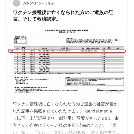
•
ルをご覧ください。 これ年間死亡者数のグラフを厚生労
CoRoNano
3年前
働省の人口動態調査をもとに 作成いたしましたが これ見
ワクチン接種後に亡くなられた方のご遺族の証
て…
言。そして救済認定。
ワクチン接種後に亡くなられた方のご遺族の証言が書か
れた記事を掲載させていただきます。 gendai.media
（以下、上記記事より一部引用） 異変があったのは、由
衣さんが自室に上がった後の午前1時前のことだ。 「寒
い、寒い」「やばい、39度も熱がある」 震える由衣さん