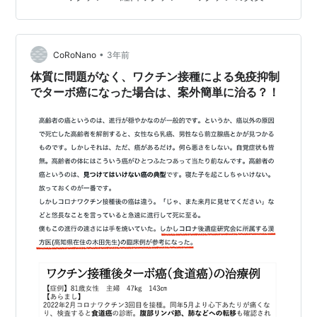
南雲 香織さんのツイートを掲載させていただきます。 ワ
クチンを直接接種することを諦めて、ワクチンを食品に
組み込む作戦に変更。米国のいくつかの州で今月から豚
•
と牛にmRNAワクチンを使用することを確約。WH…
CoRoNano
3年前
体質に問題がなく、ワクチン接種による免疫抑制
でターボ癌になった場合は、案外簡単に治る？！