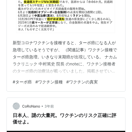
新型コロナワクチンを接種すると、ターボ癌になる人が
急増しているそうですが、 （関連記事）ワクチン接種で
ターボ癌急増。いきなり末期癌が出現している。 ナカム
ラクリニック 中村篤史 院長 のnoteに、ワクチン接種者
のターボ癌の治療法が載っていました。掲載させていた
だきます。 note.com （以下、上記記事より一部引用）
#
ターボ癌
#
ワクチン接種
#
ワクチンの真実
（中略） ワクチン接種によるターボ癌は、治りそうです
よ。 詳しくは、中村院長のnoteをご参照ください。 （参
考情報）木田山薬堂診療所（高知県高知市愛宕町3丁目7-
•
6:高知駅） | メディカルノート （参考情報）漢方、漢方
CoRoNano
3年前
薬に詳しい病院検索ができる「漢方のお医者さん探し」
日本人、謎の大量死。ワクチンのリスク正確に評
（…
価せよ。