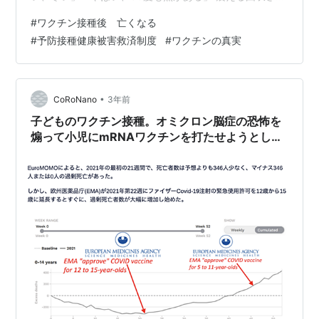
の肩を抱き、真紀子さんは「熱が下がるまで我慢ね」
#
ワクチン接種後 亡くなる
と、冷却シートを額に貼ってあげた。由衣さんを心配し
#
予防接種健康被害救済制度
#
ワクチンの真実
て友人が家に泊まってくれたので、多少の発熱なら大丈
夫だろうとも思っていた。 しかし―。 「おばさん！ 由
衣が！」 午前3時頃、その友人の絶叫で真紀子さんは目
を覚ました。 「見ると、由衣は口から血の混じった赤い
•
CoRoNano
3年前
色の泡を噴き出していたん…
子どものワクチン接種。オミクロン脳症の恐怖を
煽って小児にmRNAワクチンを打たせようとして
いる。