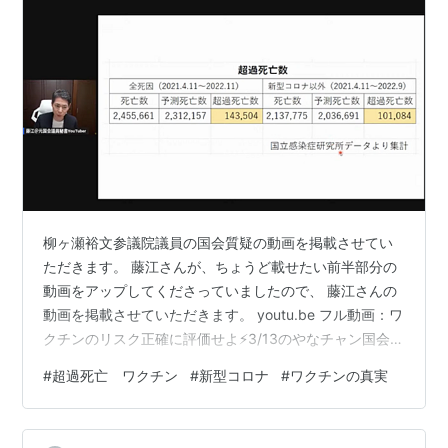
柳ヶ瀬裕文参議院議員の国会質疑の動画を掲載させてい
ただきます。 藤江さんが、ちょうど載せたい前半部分の
動画をアップしてくださっていましたので、 藤江さんの
動画を掲載させていただきます。 youtu.be フル動画：ワ
クチンのリスク正確に評価せよ⚡3/13のやなチャン国会質
疑 - YouTube （以下、上記動画より） 柳ヶ瀬議員： 続
#
超過死亡 ワクチン
#
新型コロナ
#
ワクチンの真実
いてですね。話題変わりますけれども。 新型コロナの問
題について伺いたいと思います。 日本の死亡者数がです
ね、ずっと増加を続けているということで こちらのパネ