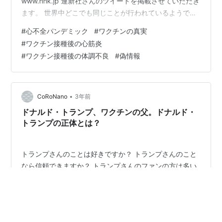
www.nhk.jp 連新社さんのツイートを掲載させていただき
ます。 世界中どこでも同じことが行われているようで
す。隠蔽、偽情報拡散・・・。 若者の間で心不全が増え
#
心不全パンデミック
#
ワクチンの真実
ているの原因はなに？主要メディアは、コロナワクチン
#
ワクチン接種後の心筋炎
によって心臓病が特に若者の間で著しく増えているのを
#
ワクチン接種後の体調不良
#
偽情報
無視するばかりか、偽情報を広めている#コロナワクチン
#心不全 #mRNA技術 #中国共産党は世界の禍の元である
pic.twitter.com/Yb9EWFvg3n — 連新社 (@Hi…
•
CoRoNano
3年前
ドナルド・トランプ、ワクチンの父。ドナルド・
トランプの正体とは？