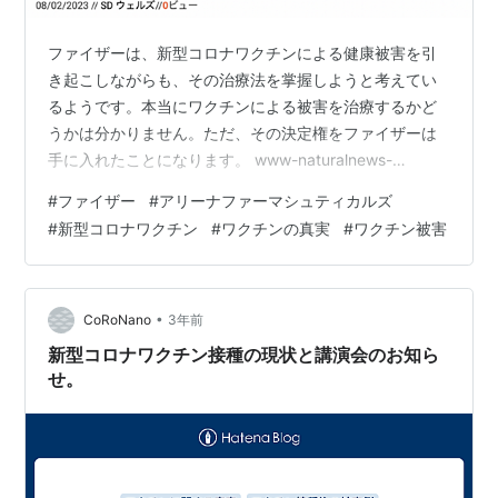
ファイザーは、新型コロナワクチンによる健康被害を引
き起こしながらも、その治療法を掌握しようと考えてい
るようです。本当にワクチンによる被害を治療するかど
うかは分かりません。ただ、その決定権をファイザーは
手に入れたことになります。 www-naturalnews-
com.translate.goog ＊この記事はGoogle翻訳で自動翻訳
#
ファイザー
#
アリーナファーマシュティカルズ
しています。リンク先は日本語で表示されます。 （以
#
新型コロナワクチン
#
ワクチンの真実
#
ワクチン被害
下、上記記事より一部引用） （中略） （中略） （以
下、省略） だから、浮かれて、Clottyという名前の新し
いマスコットまで作ってしまったのでしょうか。 先日も
掲載させていただいた 世界はオカルトさんのツイート
•
CoRoNano
3年前
を…
新型コロナワクチン接種の現状と講演会のお知ら
せ。