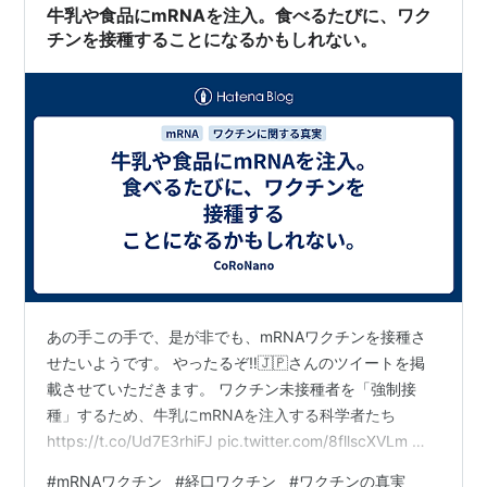
牛乳や食品にmRNAを注入。食べるたびに、ワク
チンを接種することになるかもしれない。
あの手この手で、是が非でも、mRNAワクチンを接種さ
せたいようです。 やったるぞ‼️🇯🇵さんのツイートを掲
載させていただきます。 ワクチン未接種者を「強制接
種」するため、牛乳にmRNAを注入する科学者たち
https://t.co/Ud7E3rhiFJ pic.twitter.com/8fllscXVLm —
やったるぞ‼️🇯🇵 (@qat8EJFlDVwxKGG) April 11, 2023
#
mRNAワクチン
#
経口ワクチン
#
ワクチンの真実