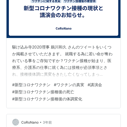
駆け込み寺2020理事 鵜川和久 さんのツイートをいくつ
か掲載させていただきます。 就職する為に若い命が奪わ
れている事をご存知ですか？ワクチン接種が始まり、医
療系、介護系の仕事に就く為には接種が必須事項とさ
れ、接種後体調に異変をきたし亡くなってしまっ
た。。。そんな相談が今までに幾つか来ています。親御
#
新型コロナワクチン
#
ワクチンの真実
#
講演会
さんの悲痛な叫びは世の中に届かない。… — 鵜川和久
#
新型コロナワクチン接種後の死亡
(@sousyou13) May 6, 2023 ワクチンを接種しなければ
#
新型コロナワクチン接種後の体調変化
仕事に就けない、接種すれば体調不良で仕事ができな
い・・・一体何を選択すればよいのか迷うとは思います
が、そのような選択をしなければならない職業事態に就
くべきではないのかもしれ…
•
CoRoNano
3年前