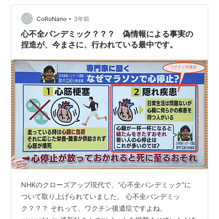
発信していきたいと思っていますので皆さん宜しくお願
•
いします。 https://t.co/oF9yV4Plis — 山路 徹 Toru
CoRoNano
3年前
YAMAJ…
心不全パンデミック？？？ 偽情報による事実の
捏造が、今まさに、行われている最中です。
NHKのクローズアップ現代で、”心不全パンデミック”に
ついて取り上げられていました。 心不全パンデミッ
ク？？？ それって、ワクチン後遺症ですよね。