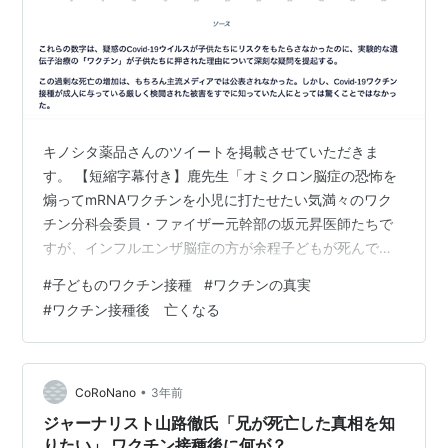
キノシタ薬品さんのツイートを掲載させていただきま
す。 【短縮字幕付き】鹿先生「オミクロン脳症の恐怖を
煽ってmRNAワクチンを小児に打たせたい気満々のワク
チン分科会委員・ファイザー元幹部の坂元昇医師たちで
すが、インフルエンザ脳症の方が余程子どもが死んでい
ます」フルバージョンhttps://t.co/5vFAGpEy3t
#
子どものワクチン接種
#
ワクチンの真実
pic.twitter.com/W4DELMblVS — キノシタ薬品
#
ワクチン接種後 亡くなる
(@kinoshitayakuhi) February 25, 2023 鹿先生の動画
に、字幕と、”犯人の顔写真”をつけてくださっているの
で、わかりやすいです。 （関連記事）「厚労省とファイ
ザーの間で人材が行…
•
CoRoNano
3年前
ジャーナリスト山路徹氏「兄が死亡した真相を知
りたい」 ワクチン接種後に何が？