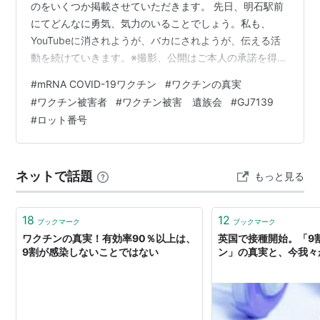
のをいくつか掲載させていただきます。 先日、明石駅前
にてどんなに勇気、気力のいることでしょう。私も、
YouTubeに消されようが、バカにされようが、伝える活
動を続けていきます。※撮影、公開はご本人の承諾を得て
います。 pic.twitter.com/phmqGxGB3A — 藤江@日本
#
mRNA COVID-19ワクチン
#
ワクチンの真実
人、謎の大量死※コロナでは説明できない
#
ワクチン被害者
#
ワクチン被害 遺族会
#
GJ7139
(@JINKOUZOUKA_jp) 2023年9月25日 ヤフーやグーグ
#
ロット番号
ルからは情報が何も出てこなかったようですが、 ツイッ
ターでは、コロナワクチン後遺症の情報が飛び交ってい
たとおっしゃっています。 ツイッターがなかった…
ネットで話題
もっと見る
18
12
ブックマーク
ブックマーク
ワクチンの真実！有効率90％以上は、
英国で接種開始。「9
9割が感染しないことではない
ン」の真実と、今我々