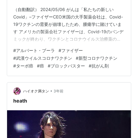
（自動翻訳） 2024/05/06 がんは「私たちの新しい
Covid」–ファイザーCEO米国の大手製薬会社は、Covid-
19ワクチンの需要が崩壊したため、腫瘍学に賭けていま
す アメリカの製薬会社ファイザーは、Covid-19のパンデ
ミックが終わり、ワクチンとコロナウイルス治療薬の世
界的な需要が減少している今、がん治療市場に照準を合
#
アルバート・ブーラ
#
ファイザー
わせていると、CEOのアルバート・ブルラが5月1日に
#
武漢ウイルスコロナワクチン
#
新型コロナワクチン
Fox Businessに語った。 同社は「ブロックバスター」抗
#
ターボ癌
#
癌
#
ブロックバスター
#
抗がん剤
がん剤で大きな成果を上げると予想しており、製薬大手
はコロナ後の事業の衰退を逆転させようとしている。パ
ンデミックは、同社に記録的な収益をもたらしました。
…
•
ハイオク満タン
3年前
heath