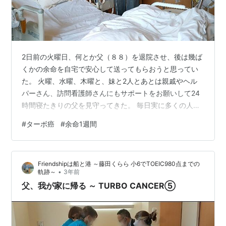
2日前の火曜日、何とか父（８８）を退院させ、後は幾ば
くかの余命を自宅で安心して送ってもらおうと思ってい
た。 火曜、水曜、木曜と、妹と2人とあとは親戚やヘル
パーさん、訪問看護師さんにもサポートをお願いして24
時間寝たきりの父を見守ってきた。 毎日実に多くの人が
出入りしてその対応だけで一日が終わる日もある。在宅
#
ターボ癌
#
余命1週間
医療とはこれだけ潤沢に安価で人の資源を利用させて貰
えるとは、毎日が驚きの連続だ。 父はもう声を出す力が
なく起きている時間も短くなり、勿論のことながら身体
Friendshipは船と港 ～藤田くらら 小6でTOEIC980点までの
を自分で動かすこともできない。右肺は機能せず左肺の
•
軌跡～
3年前
一部でしか呼吸ができないので大きく口を開けて苦しそ
父、我が家に帰る ～ TURBO CANCER⑤
うにしている。 着替えやおむつ替えなどは…