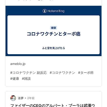
テージIV…
ameblo.jp
#
コロナワクチン 副反応
#
コロナワクチン
#
ターボ癌
#
健康
#
雑談
•
迷夢
2年前
ファイザーのCEOのアルバート・ブーラは武漢ウ