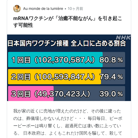
亡、数え上げたらきりがない程の被害者が出ています。
マジでアメリカでも問題になってるよっ！
•
Au monde de la lumière
10ヶ月前
pic.twitter.com/RQPc…
mRNAワクチンが「治癒不能ながん」を引き起こ
す可能性
我が家の近くに売地が増えたのだけど、その後に建った
のは、葬儀場しかないんだけど・・・ 毎日毎日、ピーポ
ーピーポーは鳴り響くし、超過死亡は凄い数に上ってい
る。 日本政府は、よくもこれだけ国民を騙して、殺して