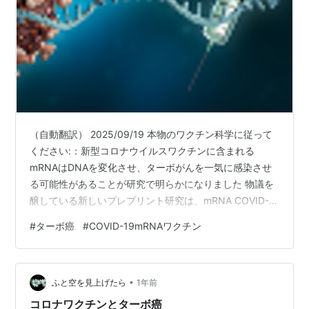
（自動翻訳） 2025/09/19 本物のワクチン科学に従って
ください:：新型コロナウイルスワクチンに含まれる
mRNAはDNAを変化させ、ターボがんを一気に感染させ
る可能性があることが研究で明らかになりました 物議を
醸している新しいプレプリント研究は、mRNA COVID-
19ワクチンの遺伝子断片がヒトのDNAに組み込まれ、攻
#
ターボ癌
#
COVID-19mRNAワクチン
撃的ながんの発生を引き起こす可能性があるという最初
の直接的な証拠として著者らが説明するものを提示し、
警鐘を鳴らした。CERNが運営するオンライン研究リポジ
•
トリであるZenodoで発表されたこの研究は、モデルナ製
ふと空を見上げたら
1年前
ワクチンを3回接種してから1年以内に急速に進行したス
コロナワクチンとターボ癌