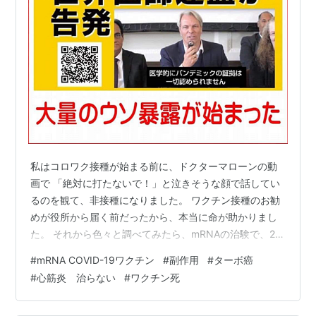
私はコロワク接種が始まる前に、ドクターマローンの動
画で 「絶対に打たないで！」と泣きそうな顔で話してい
るのを観て、非接種になりました。 ワクチン接種のお勧
めが役所から届く前だったから、本当に命が助かりまし
た。 それから色々と調べてみたら、mRNAの治験で、20
万人受けて、10年後には最後の一人に残った、まだ若い
#
mRNA COVID-19ワクチン
#
副作用
#
ターボ癌
白人男性も死亡した事を知りました。 心筋炎と心膜炎は
#
心筋炎 治らない
#
ワクチン死
新型コロナmRNAワクチンを接種した子どもにのみ発生
した コロワクで、精巣癌、卵巣癌を発症、全身麻痺、死