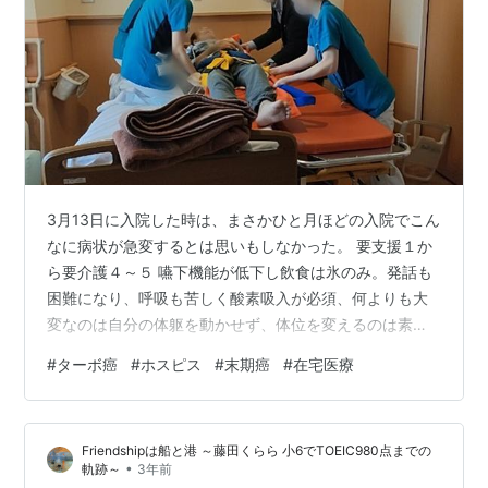
3月13日に入院した時は、まさかひと月ほどの入院でこん
なに病状が急変するとは思いもしなかった。 要支援１か
ら要介護４～５ 嚥下機能が低下し飲食は氷のみ。発話も
困難になり、呼吸も苦しく酸素吸入が必須、何よりも大
変なのは自分の体躯を動かせず、体位を変えるのは素人
介護者には至難の業であること。眠る時間も日一日と長
#
ターボ癌
#
ホスピス
#
末期癌
#
在宅医療
くなる。 これがターボ癌の恐ろしさだ。 入院からホスピ
スまで 2月3日の初診からそれまでは家で過ごした。ステ
ージⅣでありながら何の症状もなかったが、第三頸椎へ
Friendshipは船と港 ～藤田くらら 小6でTOEIC980点までの
の骨転移の痛みが強くなり、それは酷い苦しみようだっ
•
軌跡～
3年前
た。 頸椎の骨折を防止するために放射線治療を始めた