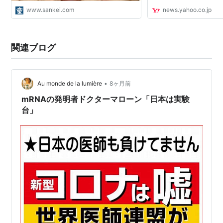
www.sankei.com
news.yahoo.co.jp
関連ブログ
•
Au monde de la lumière
8ヶ月前
mRNAの発明者ドクターマローン「日本は実験
台」