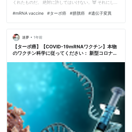
くれたものだ。 絶対に許してはいけない。👿 それにして
も、この情報が出るのも、遅すぎて、うんざりさせられ
#
mRNA vaccine
#
ターボ癌
#
膀胱癌
#
遺伝子変異
続けて、疲れるわ。これを推し進めた政治家、製薬会社
や医師が逮捕され死刑になっても、殺された国民は戻ら
ない😑いったい、どう責任を取る気なのだろうか🤔 コロ
•
ナ毒チンを注射した日本人数は80％超＝一億二百三十七
迷夢
1年前
万人超 三回接種者は4千九百三十七万人超＝ターボ癌リ
【ターボ癌】【COVID-19mRNAワクチン】本物
スクが高い人 mRNAワクチンが、人…
のワクチン科学に従ってください： 新型コロナウ
イルスワクチンに含まれるmRNAはDNAを変化さ
せ、ターボがんを一気に感染させる可能性がある
ことが研究で明らかになりました