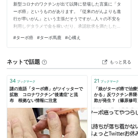
新型コロナのワクチンが出て以降に登場した言葉に「タ
ーボ癌」というものがあります。『従来のがんよりも進
行が早いがん』という主張だそうですが…人々の不安を
利用しデタラメで金を稼いだり、承認欲求を満たしたい
人間が作った最悪の造語だと僕は思っています。一切合
#
ターボ癌
#
ターボ馬鹿
#
心構え
切デタラメだと断じる理由をいくつか書いておきます。
【普通がんの名前はできる場所なんじゃないの？】 がん
の名前は「肺がん、胃がん、大腸がん、肝臓がん、乳が
ネットで話題
もっと見る
ん」のようにできる場所で名前がついていると思うので
すが、ターボ癌とやらはいったいどこにできるがんなの
でしょうか？人間は車じゃないのだからターボなん…
34
21
ブックマーク
ブックマーク
謎の造語「ターボ癌」がツイッターで
「娘がターボ癌で治療
拡散 コロナワクチン”後遺症”と流
かる」反ワクチン界隈
布 根拠ない情報に注意
欺が発生？（篠原修司）
ト - Yahoo!ニュース