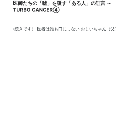
医師たちの「嘘」を覆す「ある人」の証言 ～
が、家では痛みのコントロールがうま…
TURBO CANCER④
(続きです） 医者は誰も口にしない おじいちゃん（父）
の今回の癌もまさにこの「ターボ癌」に違いないと思っ
た。 しかし今までの所、医師にそれを仄めかしても見事
にスルーされてしまう。 それも関わった医師全員であ
る‼ 一人目の医師（告知をした医師）は、本人の前であ
そこまであからさまに言わなくても…と思うほどの不注
#
ターボ癌
#
ワクチン後遺症
意さと冷酷さでの突然告知だったが、この人は勿論「ワ
クチンが原因」などとは匂わせもしない。 一般病棟に入
院後担当医となったの若い男性の医師や、緩和ケア病棟
Friendshipは船と港 ～藤田くらら 小6でTOEIC980点までの
（ホスピス）の若い女性医師は、こちらの意を組んで、
•
軌跡～
3年前
これ以上残酷な現実と希望を打ち砕くことによる絶望に
初診で「死刑宣告」～ TURBO CANCER②
年老いた患者を晒すことのないように、オブ…
不意をつかれた告知 今年になって娘が受験と学校の課題
に追いまくられていた2月の初め、珍しく平日に父から1