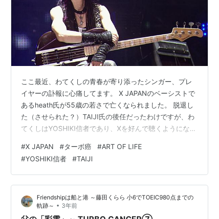
ここ最近、わてくしの青春が寄り添ったシンガー、プレ
イヤーの訃報に心痛してます。 X JAPANのベーシストで
あるheath氏が55歳の若さで亡くなられました。 脱退し
た（させられた？）TAIJI氏の後任だったわけですが、わ
てくしはYOSHIKI信者であり、Xを好んで聴くようになっ
たのはX JAPANからなので、heath氏のベースで育ったと
#
X JAPAN
#
ターボ癌
#
ART OF LIFE
も言えます。 色々比較されたとは思いますが、わてくし
#
YOSHIKI信者
#
TAIJI
はTAIJI氏の言動には常に？？？でした。 彼は彼なりに病
んでいたとは思いますが・・・。 スレンダーな足を肩幅
くらいに広げたそのステージでの佇まいには色気があり
Friendshipは船と港 ～藤田くらら 小6でTOEIC980点までの
ました。 「ART OF LIFE」のイメージ…
•
軌跡～
3年前
父の「彩雲」～ TURBO CANCER⑦