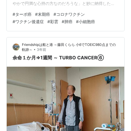
やかで円満な心持の方なのだろうな」と妙に納得したも
のだ。 かくいう私は生まれてから一度も彩雲を見つけた
#
ターボ癌
#
末期癌
#
コロナワクチン
ことがない。 まだまだ尖っている自分だと、もっともっ
#
ワクチン後遺症
#
彩雲
#
肺癌
#
小細胞癌
と心の修行をしないと一生見ることがないのかもしれな
いな、とも思う。 神戸時代に二重虹（ダブルレインボ
ウ）には遭遇したけれど、時々思い出しては空を見上げ
Friendshipは船と港 ～藤田くらら 小6でTOEIC980点までの
ても彩雲らしきものはさっぱり見当たらず、最近は完全
•
軌跡～
3年前
に忘れてしまっていた。 スポンサーリンク…
余命１か月⇒1週間 ～ TURBO CANCER⑥