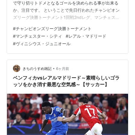
で守り切りトドメとなるゴールを決められる事が出来る
か、注目です。 ということで先日行われたチャンピオン
ズリーグ決勝トーナメント1回戦2ndレグ、マンチェスタ
ーシティvsレアルマドリードの感想です。 Getty Images
#
チャンピオンズリーグ決勝トーナメント
1stレグはコチラ↓↓ kichitan.hatenablog.com ハイライ
#
マンチェスター・シティ
#
レアル・マドリード
トはコチラ↓↓ www.youtube.com 両チームのスタメン
#
ヴィニシウス・ジュニオール
＆結果 前半 シティは守備4-4-1-1の4-3-3、対するマド
リーは4-4-2を採用していました。 試合は開始早々ヴ
ィ…
•
きちのうすめ雑記
6ヶ月前
ベンフィカvsレアルマドリード～素晴らしいゴラ
ッソをかき消す最悪な空気感～【サッカー】