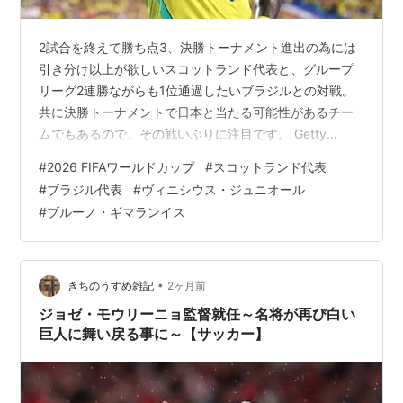
2試合を終えて勝ち点3、決勝トーナメント進出の為には
引き分け以上が欲しいスコットランド代表と、グループ
リーグ2連勝ながらも1位通過したいブラジルとの対戦。
共に決勝トーナメントで日本と当たる可能性があるチー
ムでもあるので、その戦いぶりに注目です。 Getty
Images ということで先日行われた2026年W杯グループ
#
2026 FIFAワールドカップ
#
スコットランド代表
リーグC3節スコットランドvsブラジルの感想です。 過去
#
ブラジル代表
#
ヴィニシウス・ジュニオール
記事はコチラ↓↓ kichitan.hatenablog.com 両チームの
#
ブルーノ・ギマランイス
スタメン＆結果 前半 スコットランドは守備4-4-1-1の4-
2-3-1、対するブラジルはヴィニシウスを前残りにさせた
守備4-4-2の4-3-3を採用…
•
きちのうすめ雑記
2ヶ月前
ジョゼ・モウリーニョ監督就任～名将が再び白い
巨人に舞い戻る事に～【サッカー】