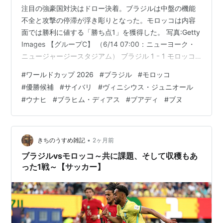
注目の強豪国対決はドロー決着。ブラジルは中盤の機能
不全と攻撃の停滞が浮き彫りとなった。モロッコは内容
面では勝利に値する「勝ち点1」を獲得した。 写真:Getty
Images 【グループC】 （6/14 07:00：ニューヨーク・
ニュージャージースタジアム） ブラジル 1 ｰ 1 モロッコ
［得点者］ （ブ）32” ヴィニシウス （モ）21” サイバリ
#
ワールドカップ 2026
#
ブラジル
#
モロッコ
【採点】（0～10の20段階評価。最低点は0。最高点は
#
優勝候補
#
サイバリ
#
ヴィニシウス・ジュニオール
10。） GK 1 アリソン・ベッカー｜採点 6･5失点シーン
#
ウナヒ
#
ブラヒム・ディアス
#
ブアディ
#
ブヌ
は相手を褒めるべき。終盤のポストを叩くシュートを弾
くなど、勝ち点1確保の立役者となった。 DF 24 ロジェ
ール・イバニェス｜採…
•
きちのうすめ雑記
2ヶ月前
ブラジルvsモロッコ～共に課題、そして収穫もあ
った1戦～【サッカー】