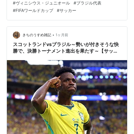
#
ヴィニシウス・ジュニオール
#
ブラジル代表
ィニシウス・ジュニオールのプロフィールやプレースタ
#
FIFAワールドカップ
#
サッカー
イル、日本代表が警戒すべきポイントをわかりやすく紹
介します。 ヴィニシウス・ジュニオールとは？ W杯
2026でブラジル代表をけん引 ヴィニシウス・ジュニオー
ルは何がすごい？ スピードに乗ったドリブル 左サイドか
•
きちのうすめ雑記
1ヶ月前
らゴール前に入る動き 大舞台…
スコットランドvsブラジル～勢いが付きそうな快
勝で、決勝トーナメント進出を果たす～【サッカ
ー】