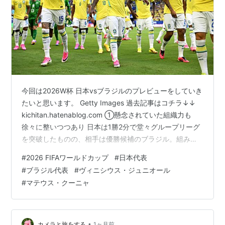
今回は2026W杯 日本vsブラジルのプレビューをしていき
たいと思います。 Getty Images 過去記事はコチラ↓↓
kichitan.hatenablog.com ①懸念されていた組織力も
徐々に整いつつあり 日本は1勝2分で堂々グループリーグ
を突破したものの、相手は優勝候補のブラジル。組み合
わせ時点であったものの、実現するとどうしてもこれま
#
2026 FIFAワールドカップ
#
日本代表
での敗北の歴史を思い出してしまいます。 ブラジル自体
#
ブラジル代表
#
ヴィニシウス・ジュニオール
もグループリーグを2勝1分で終えており、調子は決して
#
マテウス・クーニャ
悪くない方。初戦で懸念されていた組織力も徐々に整っ
てきており、本物の強さを身に付けつつあります。 ただ
攻守の軸となっていたハフィーニャの負傷欠場が…
•
カメラと旅をする
1ヶ月前