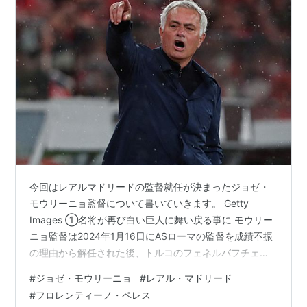
今回はレアルマドリードの監督就任が決まったジョゼ・
モウリーニョ監督について書いていきます。 Getty
Images ①名将が再び白い巨人に舞い戻る事に モウリー
ニョ監督は2024年1月16日にASローマの監督を成績不振
の理由から解任された後、トルコのフェネルバフチェの
監督に就任。初年度はエン・ネシリ、サン・マクシマ
#
ジョゼ・モウリーニョ
#
レアル・マドリード
ン、ソユンジュ、アムラバト、冬にヂエゴ・カルロス、
#
フロレンティーノ・ペレス
タリスカ等実績のある選手を次々と獲得するもののチー