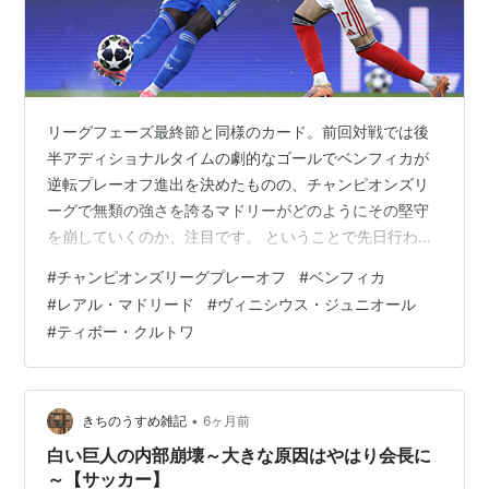
リーグフェーズ最終節と同様のカード。前回対戦では後
半アディショナルタイムの劇的なゴールでベンフィカが
逆転プレーオフ進出を決めたものの、チャンピオンズリ
ーグで無類の強さを誇るマドリーがどのようにその堅守
を崩していくのか、注目です。 ということで先日行われ
たチャンピオンズリーグプレーオフ1stレグ、ベンフィカ
#
チャンピオンズリーグプレーオフ
#
ベンフィカ
vsレアルマドリードの感想です。 Getty Images ハイラ
#
レアル・マドリード
#
ヴィニシウス・ジュニオール
イトはコチラ↓↓ www.youtube.com 両チームのスタメ
#
ティボー・クルトワ
ン＆結果 前半 ベンフィカは守備4-4-1-1の4-2-3-1を採用
し対するマドリーは4-4-2を採用していました。 試合は
マドリーがボールを保持し、ベンフィカが…
•
きちのうすめ雑記
6ヶ月前
白い巨人の内部崩壊～大きな原因はやはり会長に
～【サッカー】