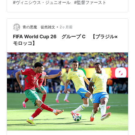
#
ヴィニシウス・ジュニオール
#
監督ファースト
ムはガラタサライの後塵を拝し2位に終える事に。 更に
翌シーズンもエデルソン、シュクリニアル、アセンシ
オ、セメド等を獲得するもチャンピオンズリーグのプレ
ーオフでベンフィカに敗北し、翌日…
•
青の悪魔 徒然雑文
2ヶ月前
FIFA World Cup 26 グループ C 【ブラジル×
モロッコ】