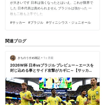
が大きいです 日本は強くなったとはいえ、これが限界で
した 日本代表は責められません ブラジルは強かった 一
枚も二枚も上手でした
#
サッカー
#
ブラジル
#
ヴィニシウス・ジュニオール
関連ブログ
•
きちのうすめ雑記
1ヶ月前
2026W杯 日本vsブラジル プレビュー～エースを
封じ込める事とサイド攻撃がカギに～【サッカ
ー】