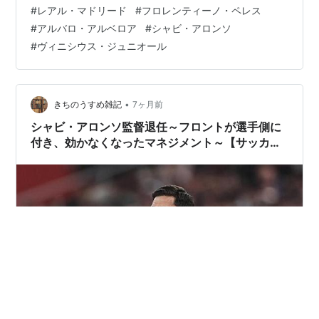
なった形での解任劇となっており、後任にはユースを率
#
レアル・マドリード
#
フロレンティーノ・ペレス
いていたアルベロア監督が務める形になりました。
#
アルバロ・アルベロア
#
シャビ・アロンソ
kichitan.hatenablog.com そんな中アルベロア監督は前任
#
ヴィニシウス・ジュニオール
者と異なるアプローチを行い、前線のスター選手に自由
を与えその能力を最大限引き出す事を試みます。ただそ
の後の国王杯でアルバセーテ戦ではまさかのジャイアン
トキリン…
•
きちのうすめ雑記
7ヶ月前
シャビ・アロンソ監督退任～フロントが選手側に
付き、効かなくなったマネジメント～【サッカ
ー】