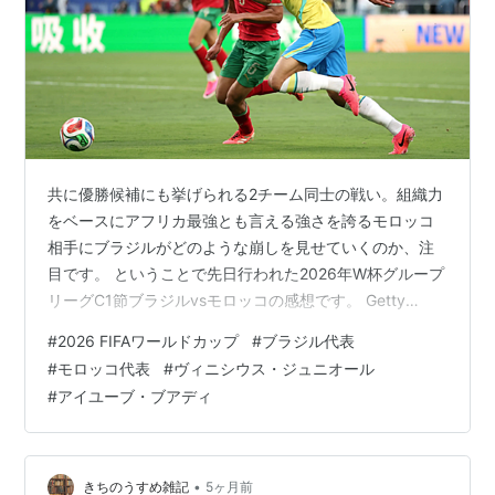
共に優勝候補にも挙げられる2チーム同士の戦い。組織力
をベースにアフリカ最強とも言える強さを誇るモロッコ
相手にブラジルがどのような崩しを見せていくのか、注
目です。 ということで先日行われた2026年W杯グループ
リーグC1節ブラジルvsモロッコの感想です。 Getty
Images 過去記事はコチラ↓↓ kichitan.hatenablog.com
#
2026 FIFAワールドカップ
#
ブラジル代表
両チームのスタメン＆結果 前半 ブラジル、モロッコ共に
#
モロッコ代表
#
ヴィニシウス・ジュニオール
守備4-4-2の4-2-3-1を採用していました。 試合は右肩上
#
アイユーブ・ブアディ
がりのビルドアップを行うモロッコがボールを保持。マ
ズラウィがイバニェスを躱しマイナスのクロスを送り、
エル・アイナウィが合わせる等次々…
•
きちのうすめ雑記
5ヶ月前