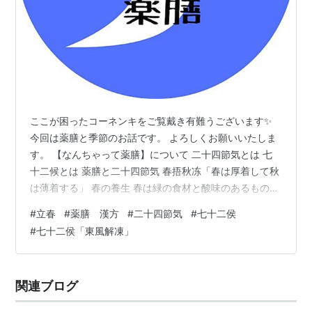
ここが困ったコーネンキをご覧戴き有難うございます✨
今回は薬膳と季節のお話です。 よろしくお願いいたしま
す。 【なんちゃって薬膳】について 二十四節気とは 七
十二候とは 薬膳と二十四節気 春捂秋冻「春は厚着して秋
は薄着する」 春の養生 春は緑の食材と酸味のあるものを
春は風邪（ふうじゃ）対策 【なんちゃって薬膳】につい
#
立春
#
薬膳 漢方
#
二十四節気
#
七十二侯
て 韓流ドラマ「宮廷女官チャングムの誓い」を観て以
#
七十二侯「東風解凍」
来、薬膳＆漢方にハマっている私↓ www.nazekini.com
食材について、薬膳的な効果を調べずにはおられないよ
うになりました（笑） とはいえ、基本的には先述した通
関連ブログ
り、旬の物を食べるだけの気軽なもの。 したがって【な
んちゃっ…