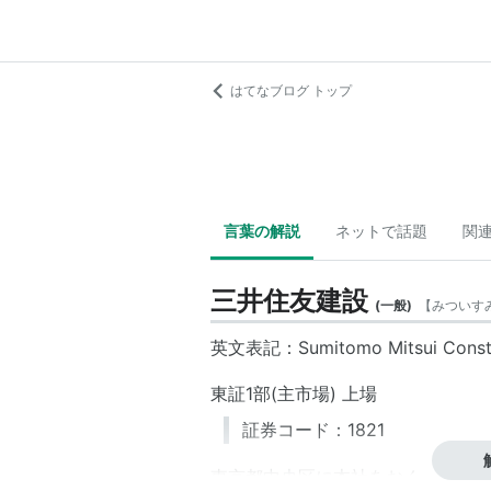
はてなブログ トップ
言葉の解説
ネットで話題
関
三井住友建設
(
一般
)
【
みついす
英文表記：Sumitomo Mitsui Construc
東証1部(主市場) 上場
証券コード：1821
東京都中央区
に本社をおく、建設会