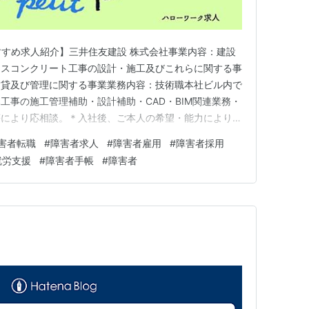
すすめ求人紹介】三井住友建設 株式会社事業内容：建設
レスコンクリート工事の設計・施工及びこれらに関する事
賃貸及び管理に関する事業業務内容：技術職本社ビル内で
工事の施工管理補助・設計補助・CAD・BIM関連業務・
等により応相談。＊入社後、ご本人の希望・能力により変
人の状況や業務の内容により在宅勤務も可必要な経験：必
害者転職
#
障害者求人
#
障害者雇用
#
障害者採用
管理、CADオペレータ、積算の実務経験Wordによる文
就労支援
#
障害者手帳
#
障害者
いた資料作成、…