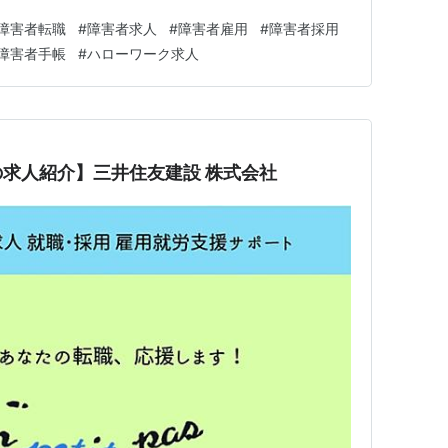
案内や連絡事項のイントラネット等への掲載（英語が得意
障害者転職
#
障害者求人
#
障害者雇用
#
障害者採用
することがあります）＊業務内容については障がいの状況
障害者手帳
#
ハローワーク求人
の希望・能力により変…
求人紹介】三井住友建設 株式会社