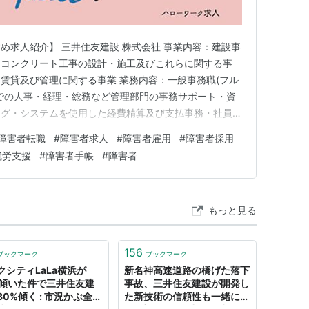
め求人紹介】 三井住友建設 株式会社 事業内容：建設事
スコンクリート工事の設計・施工及びこれらに関する事
賃貸及び管理に関する事業 業務内容：一般事務職(フル
での人事・経理・総務など管理部門の事務サポート・資
ング・システムを使用した経費精算及び支払事務・社員の
知文や各種案内や連絡事項のイントラネット等への掲載
障害者転職
#
障害者求人
#
障害者雇用
#
障害者採用
載をお願いすることがあります) 必要な経験：パソコンを
就労支援
#
障害者手帳
#
障害者
経理、総務などの実務…
もっと見る
156
ブックマーク
ブックマーク
クシティLaLa横浜が
新名神高速道路の橋げた落下
m傾いた件で三井住友建
事故、三井住友建設が開発し
30%傾く : 市況かぶ全力
た新技術の信頼性も一緒に落