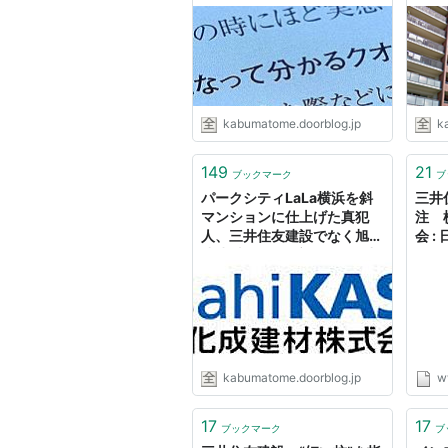
かぶ全力２階建
２階
kabumatome.doorblog.jp
k
149
21
ブックマーク
ブ
パークシティLaLa横浜を斜
三井
マンションに仕上げた真犯
注 
人、三井住友建設でなく旭化
会 :
成建材だった : 市況かぶ全力
２階建
kabumatome.doorblog.jp
w
17
17
ブックマーク
ブ