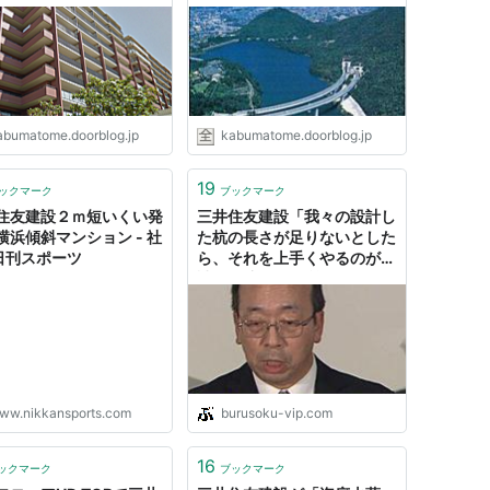
建
下 : 市況かぶ全力２階建
abumatome.doorblog.jp
kabumatome.doorblog.jp
19
ックマーク
ブックマーク
住友建設２ｍ短いくい発
三井住友建設「我々の設計し
横浜傾斜マンション - 社
た杭の長さが足りないとした
 日刊スポーツ
ら、それを上手くやるのが下
請けの腕の見せ所」 : ぶる
速-VIP
ww.nikkansports.com
burusoku-vip.com
16
ックマーク
ブックマーク