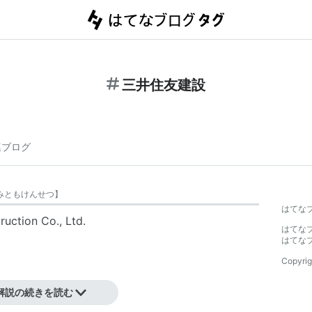
三井住友建設
連ブログ
みともけんせつ
】
はてな
tion Co., Ltd.
はてな
はてな
Copyrig
解説の続きを読む
社。