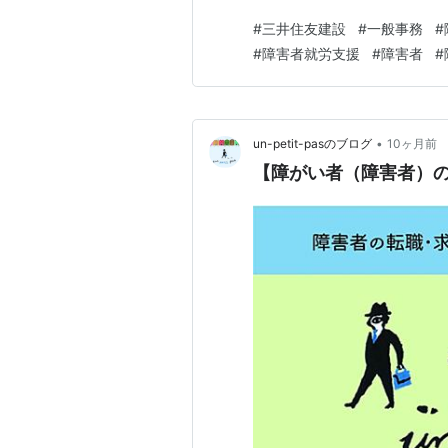
る事務手続き・通知文や各種
#
三井住友建設
#
一般事務
#
な方は英文での掲載をお願い
#
障害者就労支援
#
障害者
#
により応相談＊入社後、ご本人
•
un-petit-pasのブログ
10ヶ月前
【障がい者（障害者）の