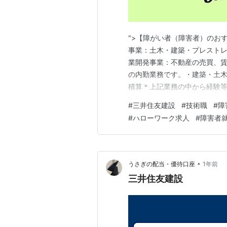
">【障がい者（障害者）のお
事業：土木・建築・プレスト
業開発事業：不動産の売買、
の内勤業務です。・建築・土木
積算＊上記業務の中から経験
わることがあります。＊ご本
#
三井住友建設
#
技術職
#
障
須・パソコンの基本操作・施工
#
ハローワーク求人
#
障害者
書作成、Excelの表計算を用
•
うさぎの配当・優待口座
1年前
三井住友建設