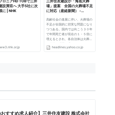
フロニアHD TOBで三井
三井住友建設が「海底火葬
建設買収へ 大手5社に次
場」提案 全国の火葬場不足
に | NHK
に対応（産経新聞） -
Yahoo!ニュース
高齢社会の進展に伴い、火葬場の
不足が全国的に切実な問題になり
つつある。国内では向こう３０年
で年間死亡者が現在の１・５倍に
増えるとされ、各自治体は火葬場
の改築や建設を求められることに
ww3.nhk.or.jp
headlines.yahoo.co.jp
なる。住民らによる建設反対など
困難を伴う陸上を避け、海上や海
底に設置するアイデアが浮上して
きた。 【写真】“おくりびと”...
おすすめ求人紹介】三井住友建設 株式会社