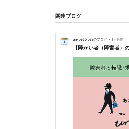
関連ブログ
事業内容
建設事業：土木・建築・
工及びこれらに関する事
•
un-petit-pasのブログ
1ヶ月前
開発事業：不動産の売買
【障がい者（障害者）の
2003年（平成15年）4月、建築を
足。