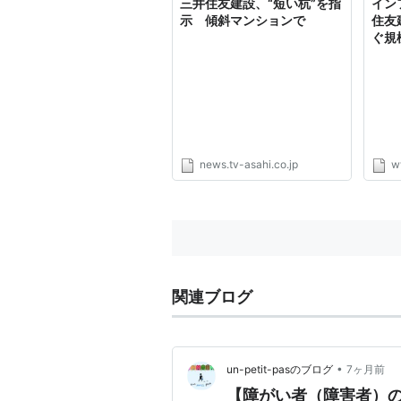
三井住友建設、“短い杭”を指
イン
示 傾斜マンションで
住友
ぐ規模
news.tv-asahi.co.jp
w
関連ブログ
•
un-petit-pasのブログ
7ヶ月前
【障がい者（障害者）の