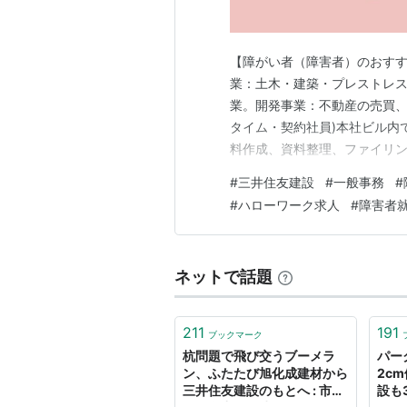
【障がい者（障害者）のおすす
業：土木・建築・プレストレ
業。開発事業：不動産の売買、
タイム・契約社員)本社ビル内
料作成、資料整理、ファイリ
異動に関する事務手続き・通
#
三井住友建設
#
一般事務
#
(英語が得意な方は英文での掲
#
ハローワーク求人
#
障害者
使用した実務経験(人事労務、
ネットで話題
211
191
ブックマーク
杭問題で飛び交うブーメラ
パー
ン、ふたたび旭化成建材から
2c
三井住友建設のもとへ : 市況
設も