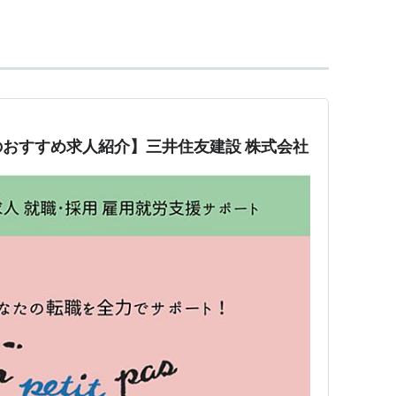
プレストレストコンクリート工事の設計・施
業
、賃貸及び管理に関する事業
おすすめ求人紹介】三井住友建設 株式会社
主とする
三井建設
と土木に強い
住友建設
が合併して発