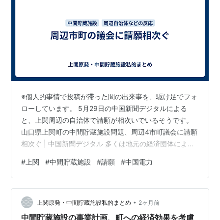
水島エルエヌジー
株式会社
水島エルエヌジー販売
株式会社
など
*1
:
営業区域：
鳥取県
、
島根県
、
岡山県
、
広島県
、
山口県
および
兵庫県
のうち
赤穂市
福浦、
香川県
のうち
小豆
※個人的事情で投稿が滞った間の出来事を、駆け足でフォ
郡
、
香川郡
，
愛媛県
のうち
越智郡
、
今治市
上浦町、大三
ローしています。 5月29日の中国新聞デジタルによる
島町、伯方町、吉海町、宮窪町、関前
と、上関周辺の自治体で請願が相次いでいるそうです。
山口県上関町の中間貯蔵施設問題、周辺4市町議会に請願
相次ぐ | 中国新聞デジタル 多くは地元の経済団体による
もので、国や中国電力に正確な情報提供を求める趣旨だ
#
上関
#
中間貯蔵施設
#
請願
#
中国電力
そうです。主張の骨子は、おおよそ以下のような感じみ
たいです。 市民町民が賛否を判断するには、正確な情報
が必要 事業計画が示されない段階で建設の賛否を判断す
•
るのは拙速かつ無責任 ※柳井市商工会議所が4月13日に提
上関原発・中間貯蔵施設私的まとめ
2ヶ月前
出した請願以外は、報道が見つかりません。 柳井商工会
中間貯蔵施設の事業計画、町への経済効果を考慮