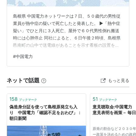
発電所
島根県 中国電力ネットワークは７日、５０歳代の男性従
原子力発電所
業員が熱中症の疑いで死亡したと発表した。 ▶「熱中症
島根原子力発電所
（島根県）
疑い」でひと月に３人死亡、屋外で６０代男性倒れ搬送
時には心肺停止 同社によると、６日午後２時頃、島根県
火力発電所
邑南町の山中で送電線があることを示す看板の設置を終
三隅発電所
（島根県）/
水島発電所
（岡山県）/
玉島発
えた男性が下山中、意識不明の状態となり、午後６時１
#
中国電力
５分頃、搬送先の病院で死亡が確認された。男性はファ
電所
（岡山県）
大崎発電所
（広島県）/
岩国発電所
（山
ン付きの作業服を着ており、スポーツドリンクやシャー
口県）/
柳井発電所
（山口県）/
下松発電所
（山口県）/
ベット状飲料をクーラーボックスに入れて持参していた
新小野田発電所
（山口県）/
下関発電所
（山口県）
ネットで話題
もっと見る
という。 県内は７日、高気圧に覆われ、大田市では最高
気温が３９・６度と観測史上最高を記録し、この日の全
水力発電所 - 95箇所
国で最も高かった。 参照元：https:/…
158
51
ブックマーク
ブックマーク
俣野川発電所
（鳥取県）/
南原発電所
（広島県）/
新成
偽造身分証を使って島根原発立ち入
意見聴取会:中国電力
羽川発電所
（岡山県）
り 中国電力「確認不足をおわび」：
意見表明を画策－ 毎日
朝日新聞
など
原発の割合など２０３０
病院
ー政策を決めるための政