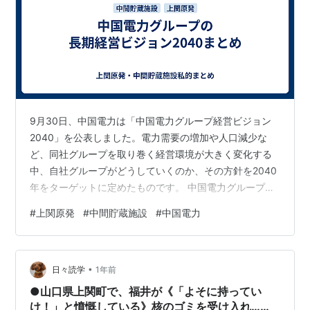
9月30日、中国電力は「中国電力グループ経営ビジョン
2040」を公表しました。電力需要の増加や人口減少な
ど、同社グループを取り巻く経営環境が大きく変化する
中、自社グループがどうしていくのか、その方針を2040
年をターゲットに定めたものです。 中国電力グループ経
営ビジョン2040 (PDF) 47ページの資料の大きな部分
#
上関原発
#
中間貯蔵施設
#
中国電力
は、将来の展望や、その中で自社が目指す姿、実現のた
めの方法論などが語られていますが、原子力発電に直接
触れているのは、23ページと24ページの2ページだけで
•
した。
日々読学
1年前
●山口県上関町で、福井が《「よそに持ってい
け！」と憤慨している》核のゴミを受け入れ…正