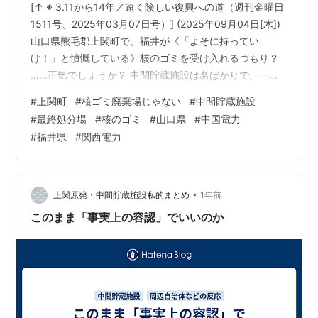
[↑ ※ 3.11から14年／遠く険しい復興への道（週刊金曜日
1511号、2025年03月07日号）] (2025年09月04日[木])
山口県熊毛郡上関町で、福井が《「よそに持ってい
け！」と憤慨している》核のゴミを受け入れるつもり？
……正気でしょうか？ 中間貯蔵施設は名ばかりで、一
旦、中間貯蔵施設を造れば、しれ～っと、やがてそこは
#
上関町
#
核ゴミ廃棄場じゃない
#
中間貯蔵施設
最終処分場へとスライドしていく。上関町の受入れ賛成
#
最終処分場
#
核のゴミ
#
山口県
#
中国電力
派の皆さんはそれを分かっていて、核のゴミを受け入れ
#
福井県
#
関西電力
ようというのか？ 中電は、《上関町に「立地は可能」と
報告》するだそうだが、またしても中国電力に騙される
つもり？ 《「山口県を関電のゴミ捨て場にするな」》!!
長周新…
•
上関原発・中間貯蔵施設私的まとめ
1年前
このまま「事実上の容認」でいいのか