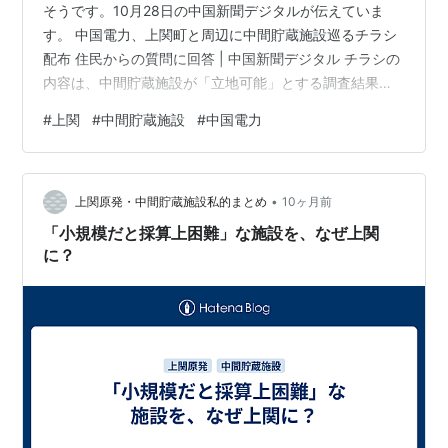
そうです。10月28日の中国新聞デジタルが伝えていま
す。 中国電力、上関町と周辺に中間貯蔵施設巡るチラシ
配布 住民からの質問に回答 | 中国新聞デジタル チラシの
内容は、中間貯蔵施設が「立地可能」とする調査結果に
対する住民の質問に答えるもののようです。 チラシを見
#
上関
#
中間貯蔵施設
#
中国電力
ていないので確たることは言えませんが、ベースになっ
ているのは、中国電力がＨＰ上で公開している以下の資
料ではないかと推察されます。 上関地点における使用済
•
燃料中間貯蔵施設の設置に係る立地可能性調査結果に関
上関原発・中間貯蔵施設私的まとめ
10ヶ月前
する Q&A 総論的なことから、最近の豪雨災害や猛暑、地
「小規模だと採算上困難」な施設を、なぜ上関
震、火山、津波、竜巻による影…
に？