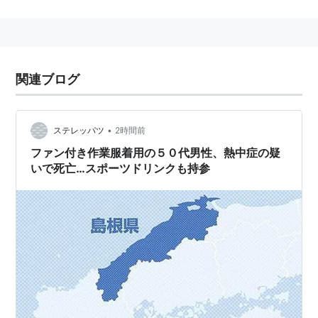
代表者
取締役会長
福田督
取締役社長
山下隆
略称
関連ブログ
株式相場欄：
中国電
“
中電
”とも呼ばれるが“
中部電力
”と紛らわしい。
•
ステレッパツ
2時間前
例
ファン付き作業服着用の５０代男性、熱中症の疑
いで死亡…スポーツドリンクも持参
中電工
などの関連会社
広島電鉄
中電前
電停
コーポレートアイデンティティ（CI）
中国電力
の
コーポレートアイデンティティ
によるキーコ
ンセプト“
Energia
（
エネルギア
）”という言葉を関連会
社の名前に用いるようになり、URLにも使われている。