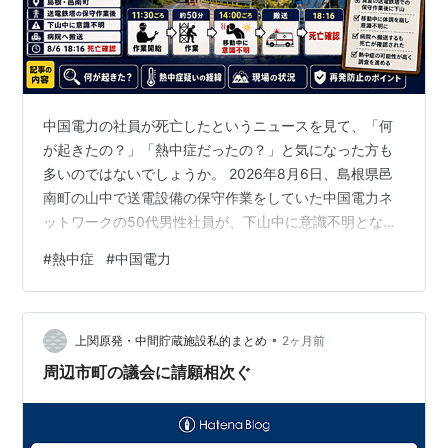
中国企業
株式会社
中国計器工業
株式会社
中国高圧コンクリート工業
株式会社
中国電機製造
株式会社
中国電力の社員が死亡したというニュースを見て、「何
中電環境テクノス
株式会社
が起きたの？」「熱中症だったの？」と気になった方も
中電技術コンサルタント
株式会社
多いのではないでしょうか。 2026年8月6日、島根県邑
南町の山中で送電設備の保守作業をしていた中国電力ネ
株式会社
中電工
（証券コード：1941）
ットワークの50代男性社員が、下山中に意識不明とな
中電工業
株式会社
り、その後死亡する事故が起きました。 男性はファン付
中電プラント
株式会社
#
熱中症
#
中国電力
きの作業着を着用していたと報じられており、搬送先で
テンパール工業
株式会社
は熱中症の疑いと診断されたことから、猛暑の中で行わ
ハウスプラス中国住宅保証
株式会社
れる屋外作業の安全対策にも注目が集まっています。 こ
•
の記事では、中国電力の死亡事故で何があったのか、作
上関原発・中間貯蔵施設私的まとめ
2ヶ月前
株式会社
パワー・エンジニアリング・アンド・トレ
業開始から体調悪化までの経緯や熱中症対策、考えられ
ーニングサービス
周辺市町の議会に請願相次ぐ
るリスクを、現在確認されている情報をもと…
株式会社
ひろしまケーブルテレビ
株式会社
福利厚生倶楽部中国