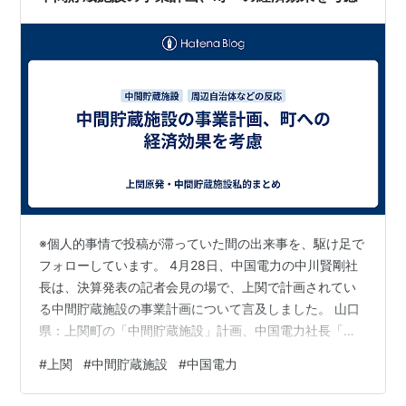
議所 市議会に中間貯蔵施…
※個人的事情で投稿が滞っていた間の出来事を、駆け足で
フォローしています。 4月28日、中国電力の中川賢剛社
長は、決算発表の記者会見の場で、上関で計画されてい
る中間貯蔵施設の事業計画について言及しました。 山口
県：上関町の「中間貯蔵施設」計画、中国電力社長「で
きるだけ経済効果の高いものを示したい」…町の振興策
#
上関
#
中間貯蔵施設
#
中国電力
を考慮 : 読売新聞 読売新聞の報道によると、中川社長の
発言要旨は次の通りです。