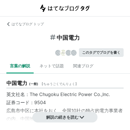
はてなブログ トップ
中国電力
このタグでブログを書く
言葉の解説
ネットで話題
関連ブログ
中国電力
(
一般
)
【
ちゅうごくでんりょく
】
英文社名：The Chugoku Electric Power Co.,Inc.
証券コード
：9504
広島市中区
に本社をおく、全国10社の独占的電力事業者
解説の続きを読む
の内、
中国地方
*1
を営業区域とする会社。