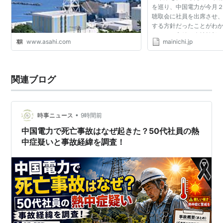
を巡り、中国電力が今月
聴取会に社員を出席させ
中電病院
する方針だったことがわ
は、この方針を会社幹部
関連会社
www.asahi.com
mainichi.jp
を入手した。エネルギー
目的にした聴取会で...
イームル工業
株式会社
株式会社
エネルギア・エコ・マテリア
関連ブログ
株式会社
エネルギア介護サービス
株式会社
エネルギア・コミュニケーションズ
•
時事ニュース
9時間前
株式会社
エネルギア人材ソリューション
中国電力で死亡事故はなぜ起きた？50代社員の熱
株式会社
エネルギア・ビジネスサービス
中症疑いと事故経緯を調査！
株式会社
エネルギア不動産
株式会社
エネルギア・ライフ&アクセス
株式会社
エネルギア・ロジスティックス
株式会社
小月製鋼所
産興
株式会社
瀬戸内共同火力
株式会社