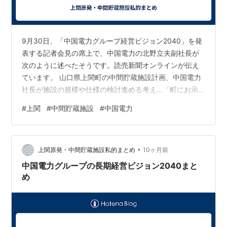
9月30日、「中国電力グループ経営ビジョン2040」を発
表する記者会見の席上で、中国電力の北野立夫副社長が
次のように述べたそうです。読売新聞オンラインが伝え
ています。 山口県上関町の中間貯蔵施設計画、中国電力
社長が施設の規模や仕様の検討進める考え…「町にお示
ししたい」：地域ニュース : 読売新聞
#
上関
#
中間貯蔵施設
#
中国電力
•
上関原発・中間貯蔵施設私的まとめ
10ヶ月前
中国電力グループの長期経営ビジョン2040まと
め