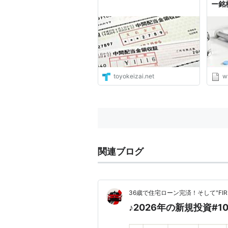
ー銘
- 日
ブロ
toyokeizai.net
w
関連ブログ
36歳で住宅ローン完済！そして"FI
♪2026年の新規投資#1