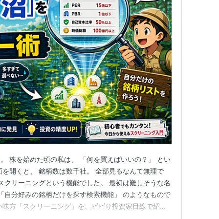
。 株を始めた頃の私は、 「何を買えばいいの？」 とい
面を開くと、 銘柄数は数千社。 全部見るなんて無理で
 スクリーニングという機能でした。 最初は難しそうな名
 「自分好みの銘柄だけを探す検索機能」 のようなもので
い味方「スクリーニング」を、ビビり投資家目線で紹介
？ スクリーニングとは、 条件を設定して、 その条件に