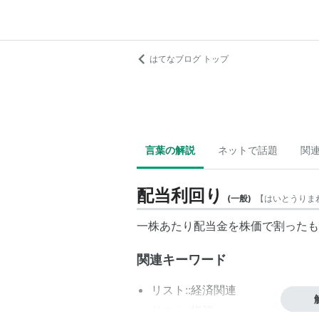
はてなブログ トップ
言葉の解説
ネットで話題
関
配当利回り
(
一般
)
【
はいとうりま
一株あたり配当金を株価で割ったも
関連キーワード
リスト::経済関連
リスト::指標