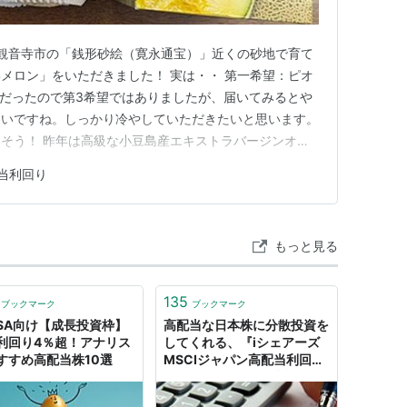
県観音寺市の「銭形砂絵（寛永通宝）」近くの砂地で育て
メロン」をいただきました！ 実は・・ 第一希望：ピオ
ネ だったので第3希望ではありましたが、届いてみるとや
しいですね。しっかり冷やしていただきたいと思います。
そう！ 昨年は高級な小豆島産エキストラバージンオリ
marskoin.com 5年前の底値で地銀株を買っていて良
当利回り
com www.nikkei.com 取得単価は371円で含み益が大…
もっと見る
135
ブックマーク
ブックマーク
ISA向け【成長投資枠】
高配当な日本株に分散投資を
利回り4％超！アナリス
してくれる、『iシェアーズ
すすめ高配当株10選
MSCIジャパン高配当利回り
ETF』が面白い！信託報酬は
わずか0.19%です。 - クレジ