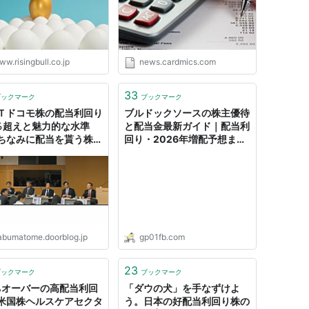
ットカードの読みもの
w.risingbull.co.jp
news.cardmics.com
33
ブックマーク
ブックマーク
Ｔドコモ株の配当利回り
ブルドックソースの株主優待
％超えと魅力的な水準
と配当金最新ガイド｜配当利
ちなみに配当を貰う株主
回り・2026年増配予想まで
ぼ全員が含み損に突入 :
徹底解説
かぶ全力２階建
abumatome.doorblog.jp
gp01fb.com
23
ブックマーク
ブックマーク
%オーバーの高配当利回
「ダウの犬」を手なずけよ
米国株ヘルスケアセクタ
う。日本の好配当利回り株の