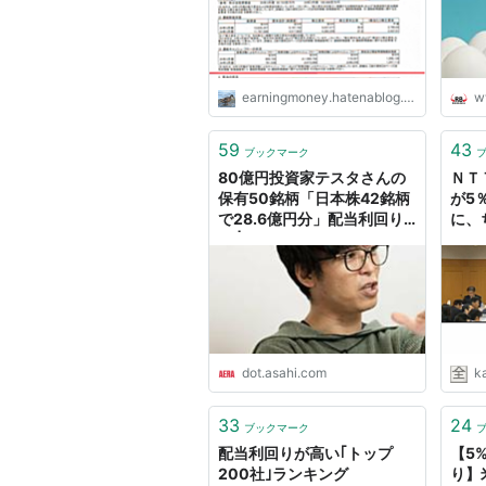
earningmoney.hatenablog.com
ww
59
43
ブックマーク
80億円投資家テスタさんの
ＮＴ
保有50銘柄「日本株42銘柄
が5
で28.6億円分」配当利回り
に、
は | AERA DIGITAL（アエラ
のほ
デジタル）
市況
dot.asahi.com
k
33
24
ブックマーク
配当利回りが高い｢トップ
【5
200社｣ランキング
り】