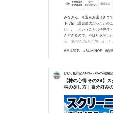
みなさん、今週もお疲れさまで
下げ幅は過去最大だったとの
い、、、ということは半導体・
きすぎるので、やはり保有し
資、SUMINOEを売却しまし
て得たお金を日本製鉄と投信積
#
日本製鉄
#
SUMINOE
#
配
本政府・米国政府が絡む「官製
Good ③日本製鉄によるテコ
ビビり投資家のNISA・iDeCo運用記
【株の心得 その24】
柄の探し方｜自分好み