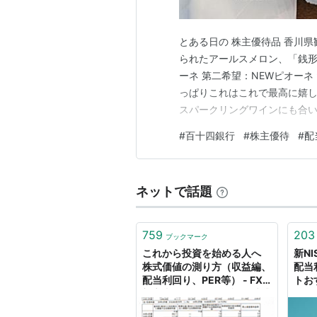
とある日の 株主優待品 香川
られたアールスメロン、「銭形
ーネ 第二希望：NEWピオー
っぱりこれはこれで最高に嬉
スパークリングワインにも合い
ーブオイルを頂きました、 www.
#
百十四銀行
#
株主優待
#
配
かったです。 www.marskoin.
ネットで話題
759
203
ブックマーク
これから投資を始める人へ
新N
株式価値の測り方（収益編、
配当
配当利回り、PER等） - FX
トお
初心者向けまとめ解説（株式
投資もあるよ）