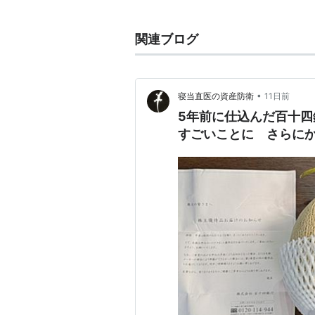
資産
投資
関連ブログ
•
寝当直医の資産防衛
11日前
5年前に仕込んだ百十四
すごいことに さらに