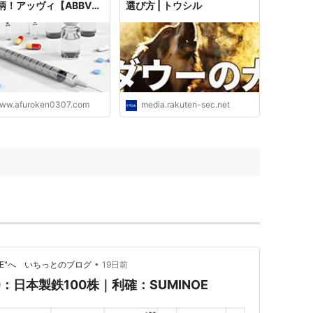
柄！アッヴィ【ABBV】
選び方 | トウシル
本の投資家AFURO KEN
グ
ww.afuroken0307.com
media.rakuten-sec.net
•
RE"へ いちっとのブログ
19日前
0：日本製鉄100株｜利確：SUMINOE