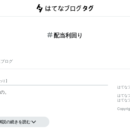
配当利回り
連ブログ
わり
】
はてな
の。
はてな
はてな
Copyrig
解説の続きを読む