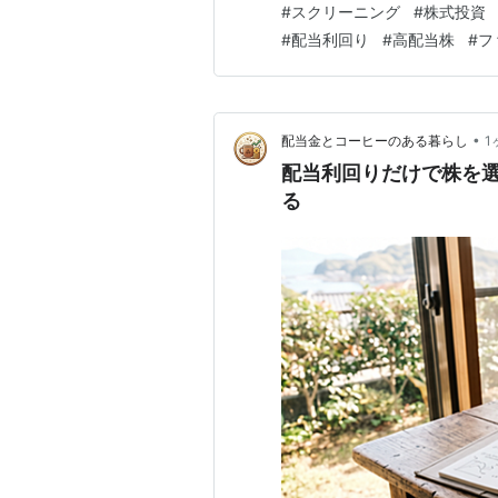
#
スクリーニング
#
株式投資
合う銘柄だけを探し出す機能です
#
配当利回り
#
高配当株
#
フ
ュー4.5以上」 「送料無料」…
•
配当金とコーヒーのある暮らし
1
配当利回りだけで株を
る