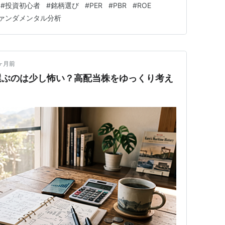
#
投資初心者
#
銘柄選び
#
PER
#
PBR
#
ROE
。 例えば、 ネット通販で 「価格1万円以下」 「レビ
ァンダメンタル分析
ヶ月前
選ぶのは少し怖い？高配当株をゆっくり考え