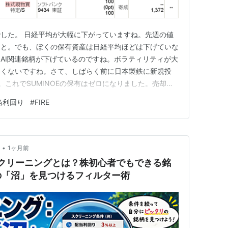
した。 日経平均が大幅に下がっていますね。先週の値
こと。でも、ぼくの保有資産は日経平均ほどは下げていな
AI関連銘柄が下げているのですね。ボラティリティが大
たくないですね。さて、しばらく前に日本製鉄に新規投
た。これでSUMINOEの保有はゼロになりました。売却し
立に振り向けました。 【日本製鉄への投資理由】 ①日
当利回り
#
FIRE
銘柄」だから ②約定価格ベースの配当利回りは4.4%で
入れで、U…
•
1ヶ月前
スクリーニングとは？株初心者でもできる銘
の「沼」を見つけるフィルター術