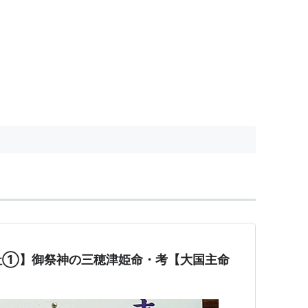
社①】御祭神の三穂津姫命・考【大国主命