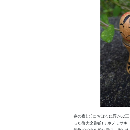
春の夜(よ)におぼろに浮かぶ
った御大之御前(ミホノミサキ
植物でできた船に乗り、剥い