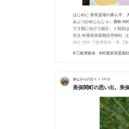
はじめに 奈良盆地の真ん中、
みふつひめじんじゃ）通称 #
で２回に分けて紹介。１回目は御
目次 村屋坐弥冨都比売神社（
神社 境内 三穂津姫命・考 
る全国の主な神社） 本文 村
#
三穂津姫命
#
村屋坐弥冨都
ゃ） （34.548451193798
42…
•
旅ながらの日々
4年前
美保関町の思い出。美