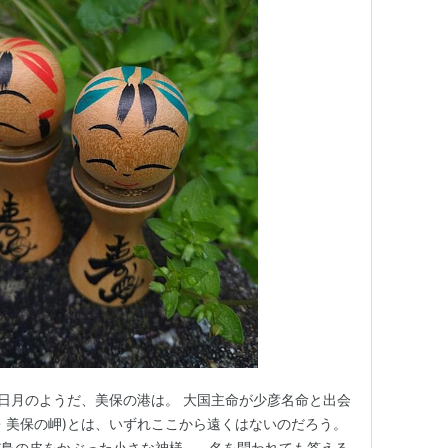
三日月のようだ、美保の港は。 大国主命が少彦名命と出会
・美保の岬)とは、いずれここから遠くはないのだろう。
だ鳥の皮をかぶった小さな神様…。名を問われても答える