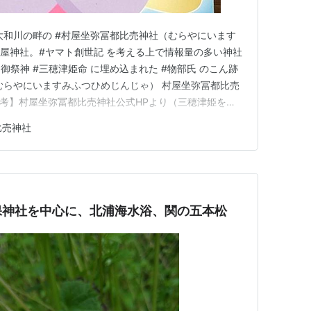
大和川の畔の #村屋坐弥冨都比売神社（むらやにいます
村屋神社。#ヤマト創世記 を考える上で情報量の多い神社
祭神 #三穂津姫命 に埋め込まれた #物部氏 のこん跡
むらやにいますみふつひめじんじゃ） 村屋坐弥冨都比売
【参考】村屋坐弥冨都比売神社公式HPより（三穂津姫を祀
屋坐弥冨都比売神社（むらやにいますみふつひめじんじ
比売神社
8, 135.81745960916683）／奈良県磯城郡田原本町藏堂
保神社を中心に、北浦海水浴、関の五本松