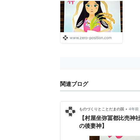
www.zero-position.com
関連ブログ
•
ものづくりとことだまの国
4年前
【村屋坐弥冨都比売神
の後妻神】