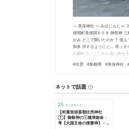
― 美保神社 — みほじんじゃ
保関町美保関６０８ 御祭神 三
かみ どこで聞いたのか？ 憶
御参 拝するようにと… 薄っ
の神社で、ここから北に向かう
隠岐にも行ってみたいです… 一
#
出雲
#
島根県
#
美保神社
えてきました。 神門にて一礼
てこちらが本殿です…
ネットで話題
25
ブックマーク
【村屋坐弥冨都比売神社
①】御祭神の三穂津姫命・
考【大国主命の後妻神】 - も
のづくりとことだまの国