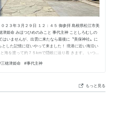
 ２０２３年３月２９日 １２：４５ 御参拝 島根県松江市美
穂津姫命 みほつひめのみこと 事代主神 ことしろむしの
えてはいませんが、出雲に来たなら最後に〝美保神社〟に
すらとした記憶に従いやって来ました！ 境港に近い海沿い
と海を渡って約７５kmで隠岐に辿り着 きます。 いつか
の鳥居 二の鳥居 狛犬様。 こちらが手水舎。 神門が見
#
三穂津姫命
#
事代主神
。 そして見えてきたのは、何とも立派な拝殿です！ そし
もっと見る