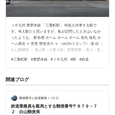
ＪＲ九州 豊肥本線 「三重町駅」 特急も停車する駅で
す。有人駅だと思いますが、私が訪問したときはいなか
ったような。 駅名標 ホーム ホーム ホーム 改札 改札 ホ
ーム構造 ← 菅尾 豊後清川 → （ekiShスタンプ） 接 続 ：
なし駅構造 ： 地上駅（２面３線）営業形態： 有人（直
営）所在地 ： 大分県豊後大野市訪 問 ： ２０２３年５月
#
三重町駅
#
豊肥本線
#
ＪＲ九州
#
駅
#
鉄道
ランキング参加中駅・駅舎ランキング参加中鉄道ランキ
ング参加中鉄道趣味 ランキング参加中旅行
関連ブログ
•
郵便番号と鉄道郵便
2年前
鉄道乗務員を親局とする郵便番号〒８７９－７
２ 白山郵便局