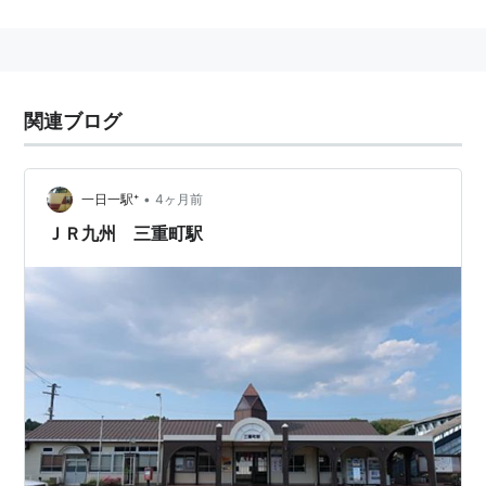
駅
」→
菅尾駅
…
大分駅
○
リスト
：
駅キーワード
関連ブログ
○
リスト
：
駅つきキーワード
•
一日一駅⁺
4ヶ月前
ＪＲ九州 三重町駅