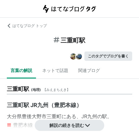
はてなブログ トップ
三重町駅
このタグでブログを書く
言葉の解説
ネットで話題
関連ブログ
三重町駅
(
地理
)
【
みえまちえき
】
三重町駅 JR九州（豊肥本線）
大分県
豊後大野市
三重町
にある、
JR九州
の駅。
■
豊肥本線
（
阿蘇高原線
）
解説の続きを読む
熊本駅
…
宮地駅
…
豊後竹田駅
…
豊後清川駅
←「
三重町